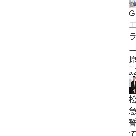
G
エ
エ
202