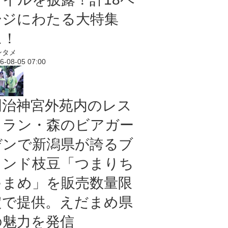
ージにわたる大特集
に！
ンタメ
6-08-05 07:00
明治神宮外苑内のレス
トラン・森のビアガー
デンで新潟県が誇るブ
ランド枝豆「つまりち
ゃまめ」を販売数量限
定で提供。えだまめ県
の魅力を発信