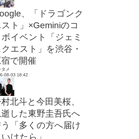
oogle、「ドラゴンク
スト」×Geminiのコ
ラボイベント「ジェミ
ニクエスト」を渋谷・
原宿で開催
ンタメ
6-08-03 18:42
松村北斗と今田美桜、
急逝した東野圭吾氏へ
誓う「多くの方へ届け
ていけたら」