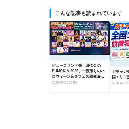
こんな記事も読まれています
ピューロランド発「SPOOKY
PUMPKIN 2026」一夜限りのハ
ガチャガ
ロウィーン音楽フェス開催決
国エリア別
定！
2026-07-31 15:00
2026-07-17 