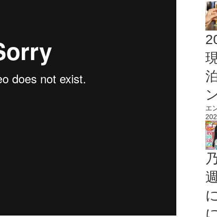
2
エ
202