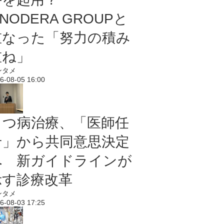
NODERA GROUPと
重なった「努力の積み
重ね」
ンタメ
6-08-05 16:00
うつ病治療、「医師任
せ」から共同意思決定
へ 新ガイドラインが
示す診療改革
ンタメ
6-08-03 17:25