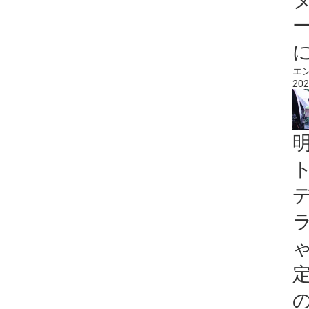
エ
202