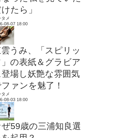
だけたら」
ンタメ
6-08-07 18:00
東雲うみ、「スピリッ
ツ」の表紙＆グラビア
に登場し妖艶な雰囲気
でファンを魅了！
ンタメ
6-08-03 18:00
なぜ59歳の三浦知良選
手を起用？