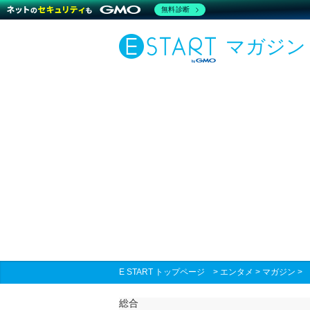
無料診断
マガジン
E START トップページ
>
エンタメ
>
マガジン
総合