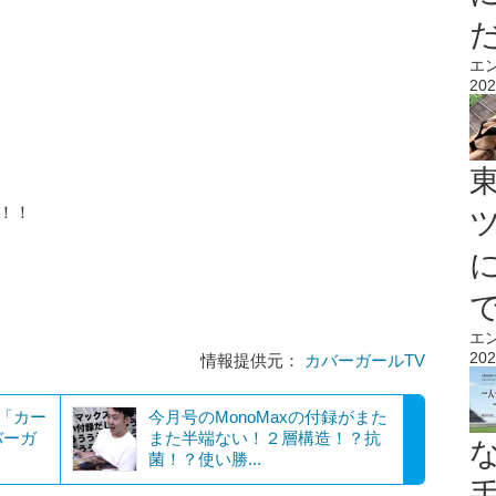
エ
202
！！
エ
202
情報提供元：
カバーガールTV
？「カー
今月号のMonoMaxの付録がまた
バーガ
また半端ない！２層構造！？抗
菌！？使い勝...