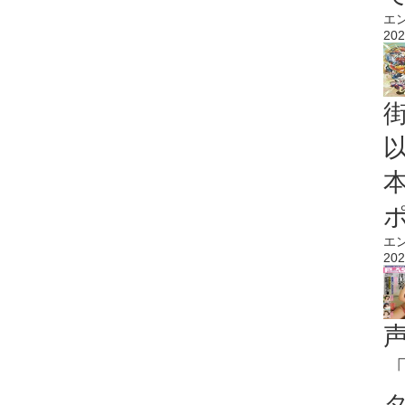
エ
202
エ
202