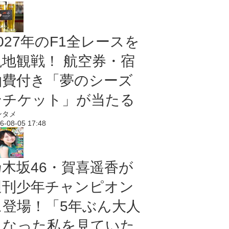
027年のF1全レースを
現地観戦！ 航空券・宿
泊費付き「夢のシーズ
ンチケット」が当たる
ンタメ
6-08-05 17:48
乃木坂46・賀喜遥香が
週刊少年チャンピオン
に登場！「5年ぶん大人
になった私を見ていた