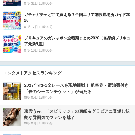
07月31日 15時00分
ガチャガチャどこで買える？全国エリア別設置場所ガイド20
26
07月17日 13時00分
プリキュアのガシャポン全種類まとめ2026【名探偵プリキュ
ア最新9選】
07月16日 13時00分
エンタメ | アクセスランキング
2027年のF1全レースを現地観戦！ 航空券・宿泊費付き
「夢のシーズンチケット」が当たる
08月05日 17時48分
東雲うみ、「スピリッツ」の表紙＆グラビアに登場し妖
艶な雰囲気でファンを魅了！
08月03日 18時00分