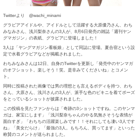
Twitterより @wachi_minami
グラビアアイドルや、アイドルとして活躍する大原優乃さん、わち
みなみさん、浅川梨奈さんの3人が、8月6日発売の雑誌「週刊ヤン
グマガジン」の表紙、グラビアに登場しました！
3人は「ヤングマガジン看板娘」として同誌に登場。夏合宿という設
定で水着グラビアなどが掲載されました。
わちみなみさんは12日、自身のTwitterを更新し「発売中のヤンマガ
のオフショット。楽しそう！笑。是非みてくださいね」とコメン
ト。
同時に投稿された画像では男の理想とも言えるボディを持つ、わち
さん、大原さん、浅川さんの3人が、派手な色のビキニを着てポーズ
をとっているショットが披露されました。
この投稿を見たファンからは「奇跡の3ショットですね。このヤンマ
ガは、家宝にします」「浅川梨奈ちゃんのやる気無さそうな表情が
面白すぎ」「わちちの活躍楽しみです！！それにしても凄い3人です
ね」「美女だらけ」「最強の3人。もちろん、買ってます」といった
称賛のコメントが送られました。