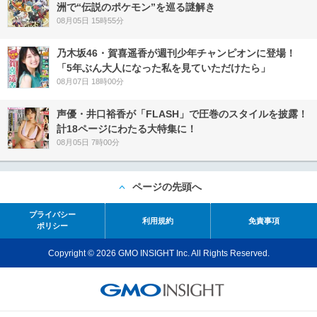
洲で“伝説のポケモン”を巡る謎解き
08月05日 15時55分
乃木坂46・賀喜遥香が週刊少年チャンピオンに登場！
「5年ぶん大人になった私を見ていただけたら」
08月07日 18時00分
声優・井口裕香が「FLASH」で圧巻のスタイルを披露！
計18ページにわたる大特集に！
08月05日 7時00分
ページの先頭へ
プライバシー
利用規約
免責事項
ポリシー
Copyright © 2026 GMO INSIGHT Inc. All Rights Reserved.