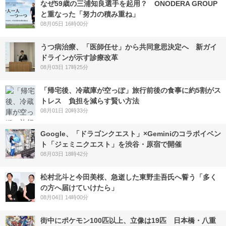
なぜ59歳の三浦知良選手を起用？ ONODERA GROUP
と重なった「努力の積み重ね」
08月05日 16時00分
うつ病治療、「医師任せ」から共同意思決定へ 新ガイ
ドラインが示す診療改革
08月03日 17時25分
「帰宅後、冷蔵庫が空っぽ」旅行前後の食事に約5割がス
トレス 負担を減らす賢い方法
08月01日 20時33分
Google、「ドラゴンクエスト」×Geminiのコラボイベン
ト「ジェミニクエスト」を渋谷・原宿で開催
08月03日 18時42分
松村北斗と今田美桜、急逝した東野圭吾氏へ誓う「多く
の方へ届けていけたら」
08月04日 14時00分
街中にポケモン100匹以上、立像は19匹 日本橋・八重