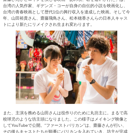
台湾の人気作家、ギデンズ・コーが自身の自伝的小説を映画化し、
台湾の青春映画として歴代1位の興行収入を達成した映画。そして今
年、山田裕貴さん、齋藤飛鳥さん、松本穂香さんらの日本人キャス
トにより新たにリメイクされ生まれ変わります。
また、主演を務める山田さんは役作りのために丸坊主に。まるで高
校球児のような坊主頭になりました。この様子はメイキング映像と
してYouTubeで公開。“ファーストバリカン”は、齋藤さんが行い、
その後もキャストたちが順番にバリカンを入れていき、坊主が完成