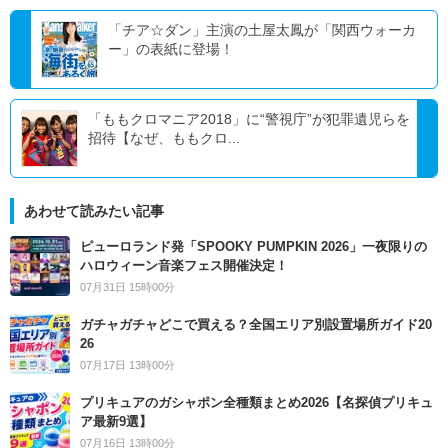
「チア☆ダン」主演の土屋太鳳が「関西ウォーカ
ー」の表紙に登場！
「ももクロマニア2018」に“警視庁”が犯罪遺児らを
招待【なぜ、ももクロ...
あわせて読みたい記事
ピューロランド発「SPOOKY PUMPKIN 2026」一夜限りの
ハロウィーン音楽フェス開催決定！
07月31日 15時00分
ガチャガチャどこで買える？全国エリア別設置場所ガイド20
26
07月17日 13時00分
プリキュアのガシャポン全種類まとめ2026【名探偵プリキュ
ア最新9選】
07月16日 13時00分