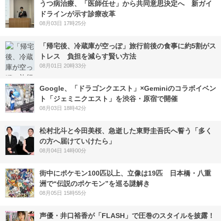
うつ病治療、「医師任せ」から共同意思決定へ 新ガイ
ドラインが示す診療改革
08月03日 17時25分
「帰宅後、冷蔵庫が空っぽ」旅行前後の食事に約5割がス
トレス 負担を減らす賢い方法
08月01日 20時33分
Google、「ドラゴンクエスト」×Geminiのコラボイベン
ト「ジェミニクエスト」を渋谷・原宿で開催
08月03日 18時42分
松村北斗と今田美桜、急逝した東野圭吾氏へ誓う「多く
の方へ届けていけたら」
08月04日 14時00分
街中にポケモン100匹以上、立像は19匹 日本橋・八重
洲で“伝説のポケモン”を巡る謎解き
08月05日 15時55分
声優・井口裕香が「FLASH」で圧巻のスタイルを披露！