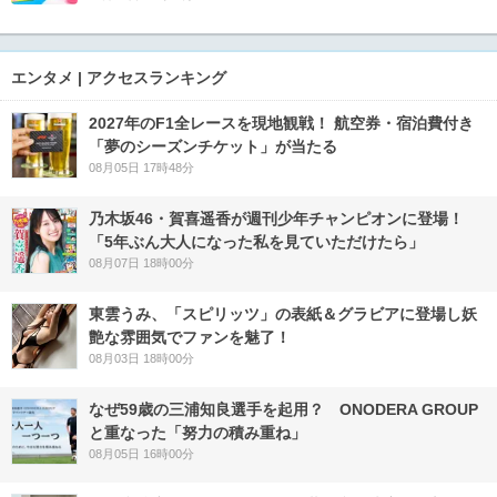
エンタメ | アクセスランキング
2027年のF1全レースを現地観戦！ 航空券・宿泊費付き
「夢のシーズンチケット」が当たる
08月05日 17時48分
乃木坂46・賀喜遥香が週刊少年チャンピオンに登場！
「5年ぶん大人になった私を見ていただけたら」
08月07日 18時00分
東雲うみ、「スピリッツ」の表紙＆グラビアに登場し妖
艶な雰囲気でファンを魅了！
08月03日 18時00分
なぜ59歳の三浦知良選手を起用？ ONODERA GROUP
と重なった「努力の積み重ね」
08月05日 16時00分