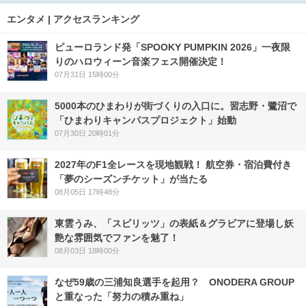
エンタメ | アクセスランキング
ピューロランド発「SPOOKY PUMPKIN 2026」一夜限
りのハロウィーン音楽フェス開催決定！
07月31日 15時00分
5000本のひまわりが街づくりの入口に。習志野・鷺沼で
「ひまわりキャンパスプロジェクト」始動
07月30日 20時01分
2027年のF1全レースを現地観戦！ 航空券・宿泊費付き
「夢のシーズンチケット」が当たる
08月05日 17時48分
東雲うみ、「スピリッツ」の表紙＆グラビアに登場し妖
艶な雰囲気でファンを魅了！
08月03日 18時00分
なぜ59歳の三浦知良選手を起用？ ONODERA GROUP
と重なった「努力の積み重ね」