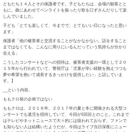
どもたち１４人とその保護者です。子どもたちは、会場の観客とと
もに、曲にあわせてペンライトを振ったり歌を口ずさんだりして楽
しんでいました。
子ども「とても楽しくて、今までで、とてもいい日になったと思い
ます」
保護者「他の被害者と交流することがなかなかない。話をすること
まではなくても、こんなに周りにいるんだっていう気持ちが分かり
合える」
こうしたコンサートなどへの招待は、被害者支援の一環として２０
１５年から行われていて、警視庁は「児童が辛い経験を抱えつつも
夢や希望を抱いて成長するきっかけを提供したい」と話していま
す。】
__という内容。
ももクロ発の企画ではない
ももクロは、２０１６年、２０１７年の夏と冬に開催される大型コ
ンサートでも遺児を招待していて、今回が5回目とのこと。これまで
はテレビやネットニュースで大々的には扱われておらず、ファンで
も知らない人は結構いたようだが、今回はライブ当日深夜にニュー