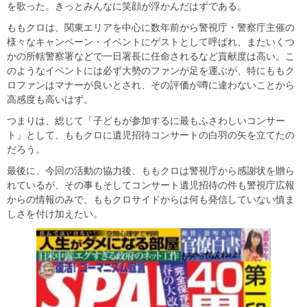
を歌った。きっとみんなに笑顔が浮かんだはずである。
ももクロは、関東エリアを中心に数年前から警視庁・警察庁主催の
様々なキャンペーン・イベントにゲストとして呼ばれ、またいくつ
かの所轄警察署などで一日署長に任命されるなど貢献度は高い。こ
のようなイベントには必ず大勢のファンが足を運ぶが、特にももク
ロファンはマナーが良いとされ、その評価が噂に違わないことから
高感度も高いはず。
つまりは、総じて「子どもが参加するに最もふさわしいコンサー
ト」として、ももクロに遺児招待コンサートの白羽の矢を立てたの
だろう。
最後に、今回の活動の協力後、ももクロは警視庁から感謝状を贈ら
れているが、その事もそしてコンサート遺児招待の件も警視庁広報
からの情報のみで、ももクロサイドからは何も発信していない慎ま
しさを付け加えたい。