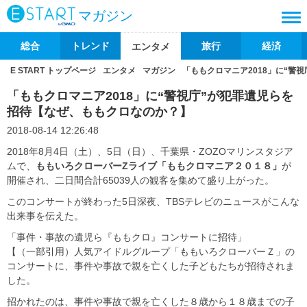
マガジン
総合
トレンド
旅行
経済
エンタメ
E START トップページ
エンタメ
マガジン
「ももクロマニア2018」に“警
「ももクロマニア2018」に“警視庁”が犯罪遺児らを
招待【なぜ、ももクロなのか？】
2018-08-14 12:26:48
2018年8月4日（土）、5日（日）、千葉県・ZOZOマリンスタジア
ムで、
ももいろクローバー
Z
ライブ「ももクロマニア２０１８」
が
開催され、二日間合計65039人の観客を集めて盛り上がった。
このコンサートが終わった5日深夜、TBSテレビのニュースがこんな
出来事を伝えた。
「事件・事故の遺児ら『ももクロ』コンサートに招待」
【（一部引用）人気アイドルグループ「ももいろクローバーＺ」の
コンサートに、事件や事故で親を亡くした子どもたちが招待されま
した。
招かれたのは、事件や事故で親を亡くした８歳から１８歳までの子