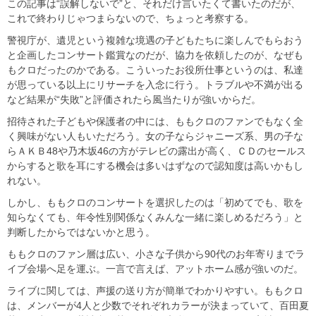
この記事は“誤解しないで”と、それだけ言いたくて書いたのだが、
これで終わりじゃつまらないので、ちょっと考察する。
警視庁が、遺児という複雑な境遇の子どもたちに楽しんでもらおう
と企画したコンサート鑑賞なのだが、協力を依頼したのが、なぜも
もクロだったのかである。こういったお役所仕事というのは、私達
が思っている以上にリサーチを入念に行う。トラブルや不満が出る
など結果が“失敗”と評価されたら風当たりが強いからだ。
招待された子どもや保護者の中には、ももクロのファンでもなく全
く興味がない人もいただろう。女の子ならジャニーズ系、男の子な
らＡＫＢ48や乃木坂46の方がテレビの露出が高く、ＣＤのセールス
からすると歌を耳にする機会は多いはずなので認知度は高いかもし
れない。
しかし、ももクロのコンサートを選択したのは「初めてでも、歌を
知らなくても、年令性別関係なくみんな一緒に楽しめるだろう」と
判断したからではないかと思う。
ももクロのファン層は広い、小さな子供から90代のお年寄りまでラ
イブ会場へ足を運ぶ。一言で言えば、アットホーム感が強いのだ。
ライブに関しては、声援の送り方が簡単でわかりやすい。ももクロ
は、メンバーが4人と少数でそれぞれカラーが決まっていて、百田夏