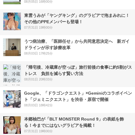
08月05日 16時00分
東雲うみが「ヤングキング」のグラビアで泡まみれに！
その他のPPEメンバーも登場！
07月31日 19時00分
うつ病治療、「医師任せ」から共同意思決定へ 新ガイ
ドラインが示す診療改革
08月03日 17時25分
「帰宅後、冷蔵庫が空っぽ」旅行前後の食事に約5割がス
トレス 負担を減らす賢い方法
08月01日 20時33分
Google、「ドラゴンクエスト」×Geminiのコラボイベン
ト「ジェミニクエスト」を渋谷・原宿で開催
08月03日 18時42分
本郷柚巴が「BLT MONSTER Round 9」の表紙を飾
る！今までにはないグラビアを掲載！
07月31日 19時00分