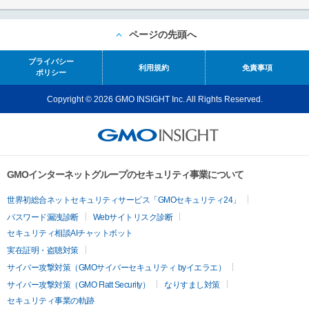
ページの先頭へ
プライバシー
利用規約
免責事項
ポリシー
Copyright © 2026 GMO INSIGHT Inc. All Rights Reserved.
GMOインターネットグループのセキュリティ事業について
世界初総合ネットセキュリティサービス「GMOセキュリティ24」
パスワード漏洩診断
Webサイトリスク診断
セキュリティ相談AIチャットボット
実在証明・盗聴対策
サイバー攻撃対策（GMOサイバーセキュリティ byイエラエ）
サイバー攻撃対策（GMO Flatt Security）
なりすまし対策
セキュリティ事業の軌跡