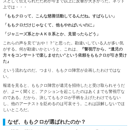
スとして伝えられたためか今まで以上に反響が大きかった。ネット
上では・・・
「ももクロって、こんな慈善活動してるんだね。すばらしい」
「ももクロだけじゃなくて、他もやればいいのに」
「ジャニーズ系とかＡＫＢ系とか、見習ったらどう」
これらの声を見て“おや！？”と思った。勘違いしている人が多い気
がする。何が勘違いかというと、これは、
『警視庁から、“遺児の
方々をコンサートで楽しませたい”という依頼をももクロが引き受け
た』
という流れなのだ。つまり、ももクロ陣営が企画したわけではな
い。
報道を見ると、ももクロ陣営が遺児を招待したと受け取られそうだ
が、よーく聞くと、アクションを起こしたのはあくまでも警視庁な
のである。だから、決してももクロが手柄を上げたわけでもない
し、他のアーチストを貶めるのは可哀そう。これは誤解しないでほ
しいところだ。
なぜ、ももクロが選ばれたのか？