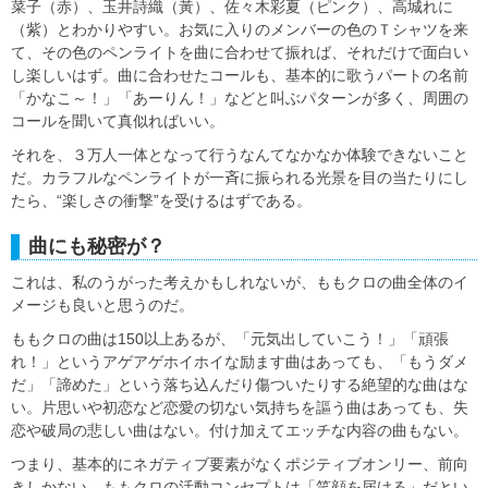
菜子（赤）、玉井詩織（黃）、佐々木彩夏（ピンク）、高城れに
（紫）とわかりやすい。お気に入りのメンバーの色のＴシャツを来
て、その色のペンライトを曲に合わせて振れば、それだけで面白い
し楽しいはず。曲に合わせたコールも、基本的に歌うパートの名前
「かなこ～！」「あーりん！」などと叫ぶパターンが多く、周囲の
コールを聞いて真似ればいい。
それを、３万人一体となって行うなんてなかなか体験できないこと
だ。カラフルなペンライトが一斉に振られる光景を目の当たりにし
たら、“楽しさの衝撃”を受けるはずである。
曲にも秘密が？
これは、私のうがった考えかもしれないが、ももクロの曲全体のイ
メージも良いと思うのだ。
ももクロの曲は150以上あるが、「元気出していこう！」「頑張
れ！」というアゲアゲホイホイな励ます曲はあっても、「もうダメ
だ」「諦めた」という落ち込んだり傷ついたりする絶望的な曲はな
い。片思いや初恋など恋愛の切ない気持ちを謳う曲はあっても、失
恋や破局の悲しい曲はない。付け加えてエッチな内容の曲もない。
つまり、基本的にネガティブ要素がなくポジティブオンリー、前向
きしかない。ももクロの活動コンセプトは「笑顔を届ける」だとい