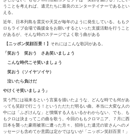
うことを考えれば、遺児たちに最良のエンターテイナーであるとい
える。
近年、日本列島を震災や天災が毎年のように発生している。ももク
ロもライブ会場で義援金をお願いするといった支援活動を行うこと
があるが、そんな時のステージでよく歌う曲がある
【ニッポン笑顔百景！】
それにはこんな歌詞がある。
「笑おう 笑おう さあ笑いましょう
こんな時代こそ笑いましょう
笑おう（ソイヤソイヤ）
泣いたら負けだ
やけくそ笑いましょう」
笑う門には福来るという言葉を描いたような、どんな時でも何があ
っても笑顔で行こう！というただただ明るい曲。本当に大変な人の
中には「ふざけんな」と憤慨する人もいるかわからない、でも、も
もクロは決まってこの曲を歌う。今回のももクロマニア、７月に西
日本を襲った豪雨被害に遭った方々、招待した遺児の皆さんへのメ
ッセージも含めてか意図は定かではないが「ニッポン笑顔百景！」