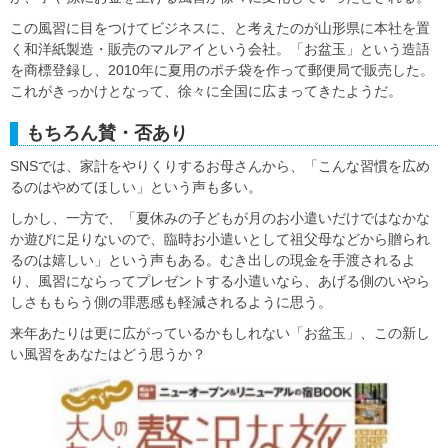
この風習に目をつけてビジネスに、と考えたのが山形県に本社を置
く和洋紙製造・販売のマルアイという会社。「お盆玉」という造語
を商標登録し、2010年に夏用のポチ袋を作って郵便局で販売した。
これがきっかけとなって、徐々に全国に広まってきたようだ。
もちろん賛・否あり
SNSでは、家計をやりくりするお母さんから、「こんな習慣を広め
るのはやめてほしい」という声も多い。
しかし、一方で、「夏休みの子どもが月のお小遣いだけではなかな
か遊びに足りないので、臨時お小遣いとして祖父母などから贈られ
るのは嬉しい」という声もある。むき出しの現金を手渡されるよ
り、風習にならってプレゼントする小遣いなら、あげる側のいやら
しさももらう側の罪悪感も軽減されるように思う。
来年あたりは更に広がっているかもしれない「お盆玉」、この新し
い風習をあなたはどう思うか？