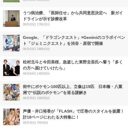
うつ病治療、「医師任せ」から共同意思決定へ 新ガイ
ドラインが示す診療改革
08月03日 17時25分
Google、「ドラゴンクエスト」×Geminiのコラボイベン
ト「ジェミニクエスト」を渋谷・原宿で開催
08月03日 18時42分
松村北斗と今田美桜、急逝した東野圭吾氏へ誓う「多く
の方へ届けていけたら」
08月04日 14時00分
街中にポケモン100匹以上、立像は19匹 日本橋・八重
洲で“伝説のポケモン”を巡る謎解き
08月05日 15時55分
声優・井口裕香が「FLASH」で圧巻のスタイルを披露！
計18ページにわたる大特集に！
08月05日 7時00分