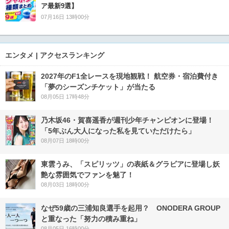
ア最新9選】
07月16日 13時00分
エンタメ | アクセスランキング
2027年のF1全レースを現地観戦！ 航空券・宿泊費付き
「夢のシーズンチケット」が当たる
08月05日 17時48分
乃木坂46・賀喜遥香が週刊少年チャンピオンに登場！
「5年ぶん大人になった私を見ていただけたら」
08月07日 18時00分
東雲うみ、「スピリッツ」の表紙＆グラビアに登場し妖
艶な雰囲気でファンを魅了！
08月03日 18時00分
なぜ59歳の三浦知良選手を起用？ ONODERA GROUP
と重なった「努力の積み重ね」
08月05日 16時00分