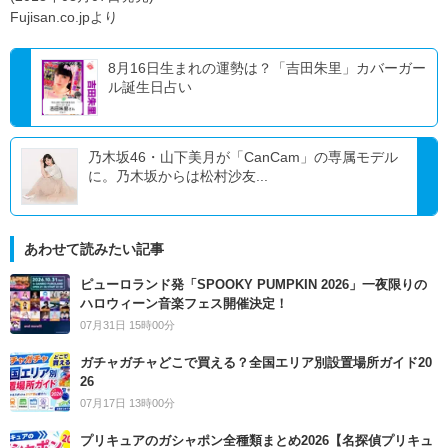
Fujisan.co.jpより
8月16日生まれの運勢は？「吉田朱里」カバーガー
ル誕生日占い
乃木坂46・山下美月が「CanCam」の専属モデル
に。乃木坂からは松村沙友...
あわせて読みたい記事
ピューロランド発「SPOOKY PUMPKIN 2026」一夜限りの
ハロウィーン音楽フェス開催決定！
07月31日 15時00分
ガチャガチャどこで買える？全国エリア別設置場所ガイド20
26
07月17日 13時00分
プリキュアのガシャポン全種類まとめ2026【名探偵プリキュ