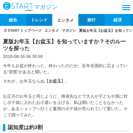
マガジン
総合
トレンド
旅行
経済
エンタメ
E START トップページ
エンタメ
マガジン
夏版お年玉【お盆玉】を知ってい
夏版お年玉【お盆玉】を知っていますか？そのルー
ツを探った
2018-08-16 06:30:58
今年もお盆が終わった。終わったのだが、近年全国的に広まってい
る“習慣”があると聞いた。
それが、お年玉ならぬ【
お盆玉
】。
お正月のお年玉と同じように、帰省先などで大人が子どもや孫に対
しポチ袋に入れたお小遣いを上げる。私は聞いたこともなかった
が、あるショップへ行くと夏用のポチ袋が売られていて驚いた。そ
こで調べてみた。
認知度は約3割