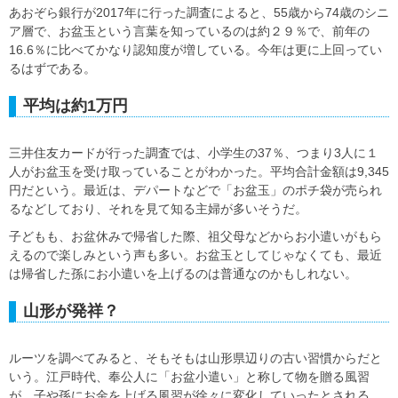
あおぞら銀行が2017年に行った調査によると、55歳から74歳のシニ
ア層で、お盆玉という言葉を知っているのは約２９％で、前年の
16.6％に比べてかなり認知度が増している。今年は更に上回ってい
るはずである。
平均は約1万円
三井住友カードが行った調査では、小学生の37％、つまり3人に１
人がお盆玉を受け取っていることがわかった。平均合計金額は9,345
円だという。最近は、デパートなどで「お盆玉」のポチ袋が売られ
るなどしており、それを見て知る主婦が多いそうだ。
子どもも、お盆休みで帰省した際、祖父母などからお小遣いがもら
えるので楽しみという声も多い。お盆玉としてじゃなくても、最近
は帰省した孫にお小遣いを上げるのは普通なのかもしれない。
山形が発祥？
ルーツを調べてみると、そもそもは山形県辺りの古い習慣からだと
いう。江戸時代、奉公人に「お盆小遣い」と称して物を贈る風習
が、子や孫にお金を上げる風習が徐々に変化していったとされる。