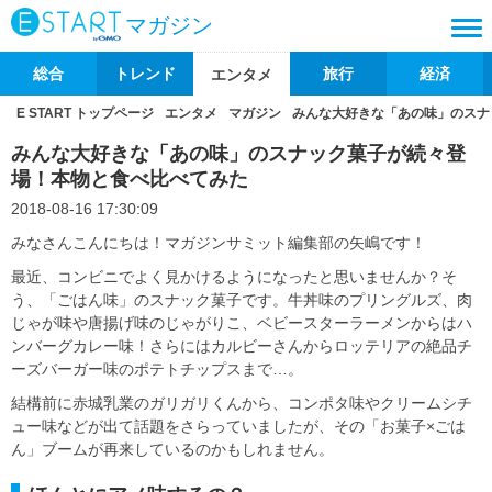
マガジン
総合
トレンド
旅行
経済
エンタメ
E START トップページ
エンタメ
マガジン
みんな大好きな「あの味」のスナ
みんな大好きな「あの味」のスナック菓子が続々登
場！本物と食べ比べてみた
2018-08-16 17:30:09
みなさんこんにちは！マガジンサミット編集部の矢嶋です！
最近、コンビニでよく見かけるようになったと思いませんか？そ
う、「ごはん味」のスナック菓子です。牛丼味のプリングルズ、肉
じゃが味や唐揚げ味のじゃがりこ、ベビースターラーメンからはハ
ンバーグカレー味！さらにはカルビーさんからロッテリアの絶品チ
ーズバーガー味のポテトチップスまで…。
結構前に赤城乳業のガリガリくんから、コンポタ味やクリームシチ
ュー味などが出て話題をさらっていましたが、その「お菓子×ごは
ん」ブームが再来しているのかもしれません。