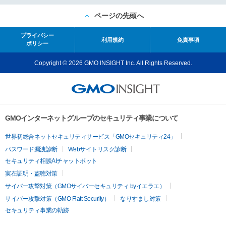
ページの先頭へ
プライバシー
利用規約
免責事項
ポリシー
Copyright © 2026 GMO INSIGHT Inc. All Rights Reserved.
GMOインターネットグループのセキュリティ事業について
世界初総合ネットセキュリティサービス「GMOセキュリティ24」
パスワード漏洩診断
Webサイトリスク診断
セキュリティ相談AIチャットボット
実在証明・盗聴対策
サイバー攻撃対策（GMOサイバーセキュリティ byイエラエ）
サイバー攻撃対策（GMO Flatt Security）
なりすまし対策
セキュリティ事業の軌跡