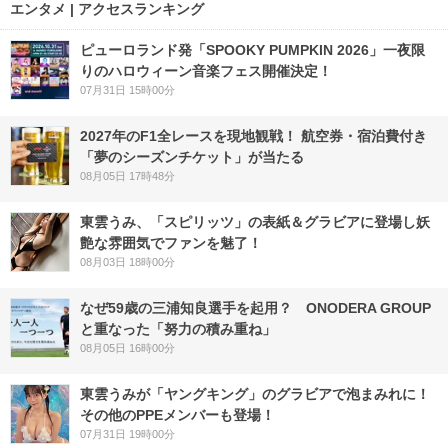
エンタメ | アクセスランキング
ピューロランド発「SPOOKY PUMPKIN 2026」一夜限
りのハロウィーン音楽フェス開催決定！
07月31日 15時00分
2027年のF1全レースを現地観戦！ 航空券・宿泊費付き
「夢のシーズンチケット」が当たる
08月05日 17時48分
東雲うみ、「スピリッツ」の表紙＆グラビアに登場し妖
艶な雰囲気でファンを魅了！
08月03日 18時00分
なぜ59歳の三浦知良選手を起用？ ONODERA GROUP
と重なった「努力の積み重ね」
08月05日 16時00分
東雲うみが「ヤングキング」のグラビアで泡まみれに！
その他のPPEメンバーも登場！
07月31日 19時00分