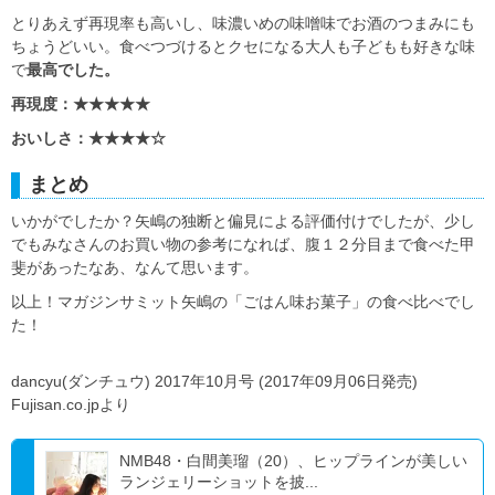
とりあえず再現率も高いし、味濃いめの味噌味でお酒のつまみにも
ちょうどいい。食べつづけるとクセになる大人も子どもも好きな味
で
最高でした。
再現度：★★★★★
おいしさ：★★★★☆
まとめ
いかがでしたか？矢嶋の独断と偏見による評価付けでしたが、少し
でもみなさんのお買い物の参考になれば、腹１２分目まで食べた甲
斐があったなあ、なんて思います。
以上！マガジンサミット矢嶋の「ごはん味お菓子」の食べ比べでし
た！
dancyu(ダンチュウ) 2017年10月号 (2017年09月06日発売)
Fujisan.co.jpより
NMB48・白間美瑠（20）、ヒップラインが美しい
ランジェリーショットを披...