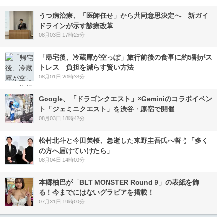
うつ病治療、「医師任せ」から共同意思決定へ 新ガイ
ドラインが示す診療改革
08月03日 17時25分
「帰宅後、冷蔵庫が空っぽ」旅行前後の食事に約5割がス
トレス 負担を減らす賢い方法
08月01日 20時33分
Google、「ドラゴンクエスト」×Geminiのコラボイベン
ト「ジェミニクエスト」を渋谷・原宿で開催
08月03日 18時42分
松村北斗と今田美桜、急逝した東野圭吾氏へ誓う「多く
の方へ届けていけたら」
08月04日 14時00分
本郷柚巴が「BLT MONSTER Round 9」の表紙を飾
る！今までにはないグラビアを掲載！
07月31日 19時00分