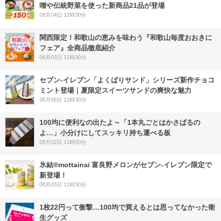
噌や伝統野菜を使った新商品21品が登場
08月04日 11時30分
関西限定！和歌山の恵みを味わう『和歌山毎度おおきに
フェア』全商品徹底紹介
08月03日 11時30分
セブン‐イレブン「よくばりサンド」シリーズ新作チョコ
ミント登場｜夏限定スイーツサンドの爽快な魅力
08月06日 11時30分
100均に便利なの出たよ～「1本丸ごとはかさばるの
よ…」小分けにしてスッキリ持ち運べる板
08月02日 11時00分
氷結®mottainai 富良野メロンがセブン‐イレブン限定で
新登場！
08月03日 11時30分
1枚22円って衝撃…100均で買えるとは思ってなかった衛
生グッズ