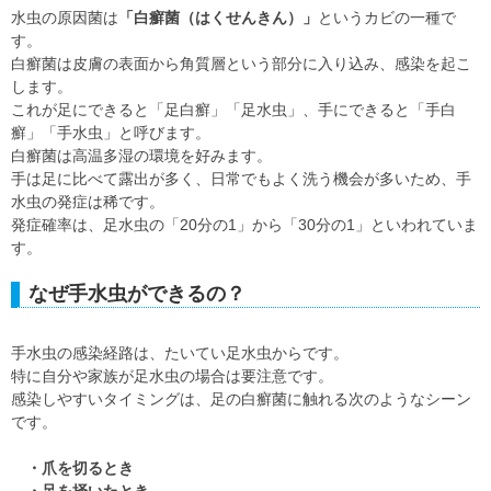
水虫の原因菌は
「白癬菌（はくせんきん）」
というカビの一種で
す。
白癬菌は皮膚の表面から角質層という部分に入り込み、感染を起こ
します。
これが足にできると「足白癬」「足水虫」、手にできると「手白
癬」「手水虫」と呼びます。
白癬菌は高温多湿の環境を好みます。
手は足に比べて露出が多く、日常でもよく洗う機会が多いため、手
水虫の発症は稀です。
発症確率は、足水虫の「20分の1」から「30分の1」といわれていま
す。
なぜ手水虫ができるの？
手水虫の感染経路は、たいてい足水虫からです。
特に自分や家族が足水虫の場合は要注意です。
感染しやすいタイミングは、足の白癬菌に触れる次のようなシーン
です。
・爪を切るとき