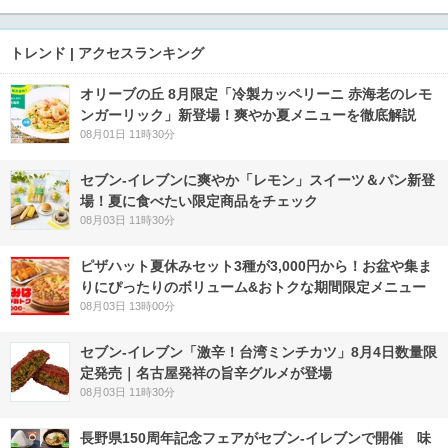
トレンド | アクセスランキング
オリーブの丘 8月限定「冷製カッペリーニ 赤海老のレモ
ンガーリック」新登場！爽やか夏メニューを徹底解説
08月01日 11時30分
セブン‐イレブンに爽やか「レモン」スイーツ＆パン新登
場！夏に食べたい限定商品をチェック
08月03日 11時30分
ピザハット夏休みセット3種が3,000円から！お盆や集ま
りにぴったりのボリューム&おトクな期間限定メニュー
08月03日 13時00分
セブン-イレブン「激辛！台湾ミンチカツ」8月4日数量限
定発売｜名古屋発祥の旨辛グルメが登場
08月03日 11時30分
長野県150周年記念フェアがセブン-イレブンで開催 味