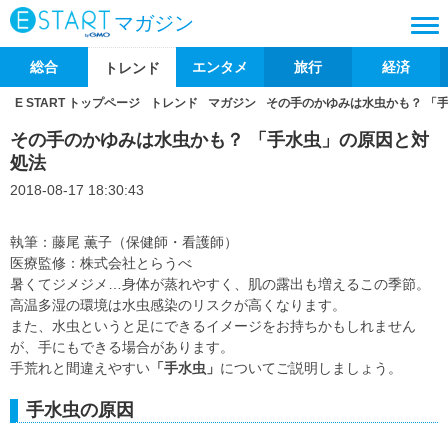
マガジン
総合
エンタメ
旅行
経済
トレンド
E START トップページ
トレンド
マガジン
その手のかゆみは水虫かも？ 「
その手のかゆみは水虫かも？ 「手水虫」の原因と対
処法
2018-08-17 18:30:43
執筆：藤尾 薫子（保健師・看護師）
医療監修：株式会社とらうべ
暑くてジメジメ…身体が蒸れやすく、肌の露出も増えるこの季節。
高温多湿の環境は水虫感染のリスクが高くなります。
また、水虫というと足にできるイメージをお持ちかもしれません
が、手にもできる場合があります。
手荒れと間違えやすい
「手水虫」
についてご説明しましょう。
手水虫の原因