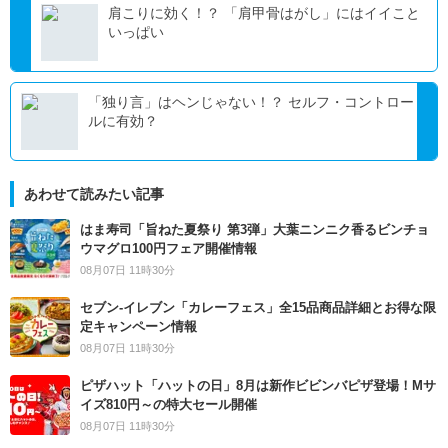
肩こりに効く！？ 「肩甲骨はがし」にはイイこと
いっぱい
「独り言」はヘンじゃない！？ セルフ・コントロー
ルに有効？
あわせて読みたい記事
はま寿司「旨ねた夏祭り 第3弾」大葉ニンニク香るビンチョ
ウマグロ100円フェア開催情報
08月07日 11時30分
セブン‐イレブン「カレーフェス」全15品商品詳細とお得な限
定キャンペーン情報
08月07日 11時30分
ピザハット「ハットの日」8月は新作ビビンバピザ登場！Mサ
イズ810円～の特大セール開催
08月07日 11時30分