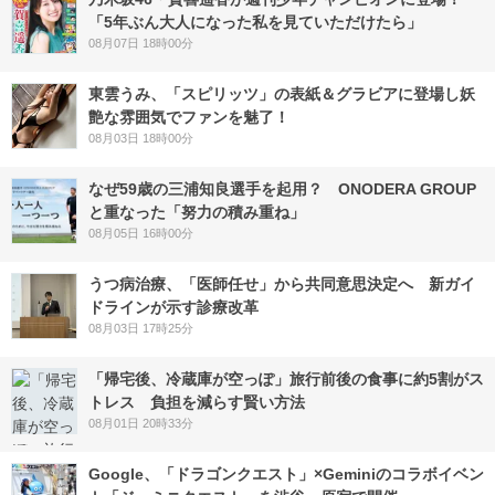
「5年ぶん大人になった私を見ていただけたら」
08月07日 18時00分
東雲うみ、「スピリッツ」の表紙＆グラビアに登場し妖
艶な雰囲気でファンを魅了！
08月03日 18時00分
なぜ59歳の三浦知良選手を起用？ ONODERA GROUP
と重なった「努力の積み重ね」
08月05日 16時00分
うつ病治療、「医師任せ」から共同意思決定へ 新ガイ
ドラインが示す診療改革
08月03日 17時25分
「帰宅後、冷蔵庫が空っぽ」旅行前後の食事に約5割がス
トレス 負担を減らす賢い方法
08月01日 20時33分
Google、「ドラゴンクエスト」×Geminiのコラボイベン