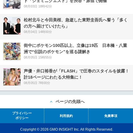
ト「ジェミニクエスト」を渋谷・原宿で開催
08月03日 18時42分
松村北斗と今田美桜、急逝した東野圭吾氏へ誓う「多く
の方へ届けていけたら」
08月04日 14時00分
街中にポケモン100匹以上、立像は19匹 日本橋・八重
洲で“伝説のポケモン”を巡る謎解き
08月05日 15時55分
声優・井口裕香が「FLASH」で圧巻のスタイルを披露！
計18ページにわたる大特集に！
08月05日 7時00分
ページの先頭へ
プライバシー
利用規約
免責事項
ポリシー
Copyright © 2026 GMO INSIGHT Inc. All Rights Reserved.