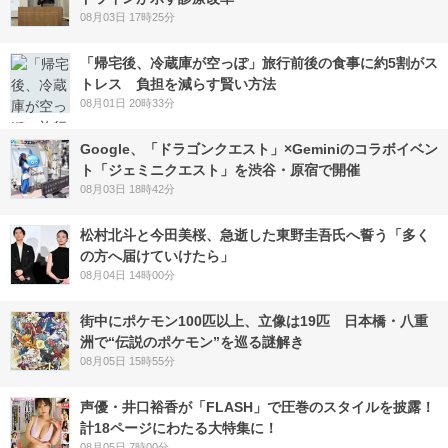
08月03日 17時25分
「帰宅後、冷蔵庫が空っぽ」旅行前後の食事に約5割がス
トレス 負担を減らす賢い方法
08月01日 20時33分
Google、「ドラゴンクエスト」×Geminiのコラボイベン
ト「ジェミニクエスト」を渋谷・原宿で開催
08月03日 18時42分
松村北斗と今田美桜、急逝した東野圭吾氏へ誓う「多く
の方へ届けていけたら」
08月04日 14時00分
街中にポケモン100匹以上、立像は19匹 日本橋・八重
洲で“伝説のポケモン”を巡る謎解き
08月05日 15時55分
声優・井口裕香が「FLASH」で圧巻のスタイルを披露！
計18ページにわたる大特集に！
08月05日 7時00分