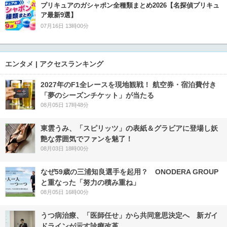
プリキュアのガシャポン全種類まとめ2026【名探偵プリキュ
ア最新9選】
07月16日 13時00分
エンタメ | アクセスランキング
2027年のF1全レースを現地観戦！ 航空券・宿泊費付き
「夢のシーズンチケット」が当たる
08月05日 17時48分
東雲うみ、「スピリッツ」の表紙＆グラビアに登場し妖
艶な雰囲気でファンを魅了！
08月03日 18時00分
なぜ59歳の三浦知良選手を起用？ ONODERA GROUP
と重なった「努力の積み重ね」
08月05日 16時00分
うつ病治療、「医師任せ」から共同意思決定へ 新ガイ
ドラインが示す診療改革