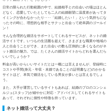
日常の限られた行動範囲の中で、結婚相手との出会いの場はほとん
どなく、恋愛していたとしても二人の結婚願望に温度差があってタ
イミングが合わなかったり‥‥「結婚したい！」という気持ちにな
ったその時に、理想的な相手とサクッと出会って絶幸調のゴールイ
ン！
そんな合理的な婚活をサポートしてくれるサービスが、ネットの婚
活サイトです。いつもの生活圏を超えて、さまざまな職業や地域の
人と出会うことができ、また出会いの数も圧倒的に多くなるのがネ
ット婚活の魅力。では、たくさんの婚活サイトからどれを選んだら
いいでしょうか？
料金が高いからいいサイトだとは一概には言えませんが、登録時に
コストや手間(身元・年収・未婚であることの証明書など)のかかる
サイトほど、本気で婚活をしている男女が多いとは言えるでしょ
う。
また、大手が運営しているサイトもあれば、結婚のプロのコンシェ
ルジュ(スタッフ)が細やかに対応・アドバイスしてくれるサイトも
あって、それぞれに個性や特徴を持っています。
ネット婚活って大丈夫？