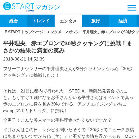
マガジン
総合
トレンド
旅行
経済
エンタメ
E START トップページ
エンタメ
マガジン
平井理央、赤エプロンで30秒ク
平井理央、赤エプロンで30秒クッキングに挑戦！ま
さかの結果に満面の笑み
2018-08-21 14:52:39
フリーアナウンサーの平井理央さんが3分クッキングならぬ「30秒
クッキング」に挑戦したよ！
それは、21日に都内で行われた「STEDIA」新商品発表会でのこ
と。もうすぐ１歳になるお子さんがいる平井さんはイベントで真っ
赤のエプロンに身を包み30秒で作る「アンチエイジング いちご
&amp;アボカドサラダ」に挑戦！
全男子！こんな美人ママの手料理食べたくないですか？
平井さんはこの日、レシピを聞いたそうで「30秒ってニュース原稿
はあまりないですからね（笑）」と不安な表情を浮かべるも、MCか