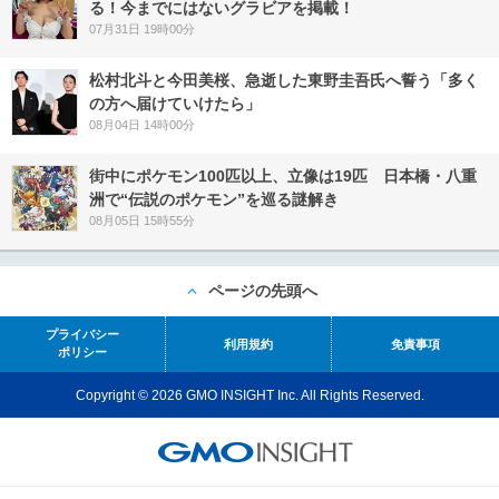
る！今までにはないグラビアを掲載！
07月31日 19時00分
松村北斗と今田美桜、急逝した東野圭吾氏へ誓う「多く
の方へ届けていけたら」
08月04日 14時00分
街中にポケモン100匹以上、立像は19匹 日本橋・八重
洲で“伝説のポケモン”を巡る謎解き
08月05日 15時55分
ページの先頭へ
プライバシー
利用規約
免責事項
ポリシー
Copyright © 2026 GMO INSIGHT Inc. All Rights Reserved.