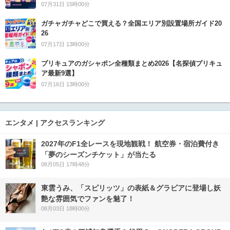
07月31日 15時00分
ガチャガチャどこで買える？全国エリア別設置場所ガイド20
26
07月17日 13時00分
プリキュアのガシャポン全種類まとめ2026【名探偵プリキュ
ア最新9選】
07月16日 13時00分
エンタメ | アクセスランキング
2027年のF1全レースを現地観戦！ 航空券・宿泊費付き
「夢のシーズンチケット」が当たる
08月05日 17時48分
東雲うみ、「スピリッツ」の表紙＆グラビアに登場し妖
艶な雰囲気でファンを魅了！
08月03日 18時00分