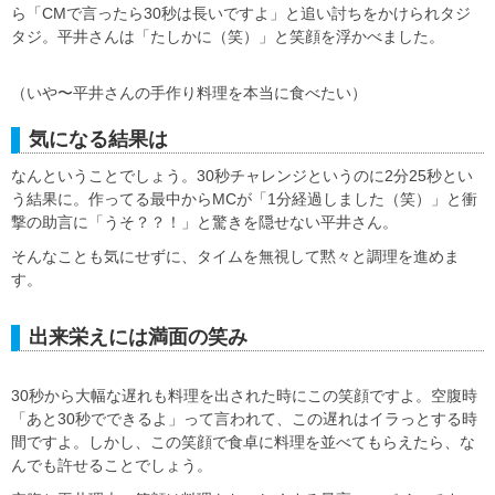
ら「CMで言ったら30秒は長いですよ」と追い討ちをかけられタジ
タジ。平井さんは「たしかに（笑）」と笑顔を浮かべました。
（いや〜平井さんの手作り料理を本当に食べたい）
気になる結果は
なんということでしょう。30秒チャレンジというのに2分25秒とい
う結果に。作ってる最中からMCが「1分経過しました（笑）」と衝
撃の助言に「うそ？？！」と驚きを隠せない平井さん。
そんなことも気にせずに、タイムを無視して黙々と調理を進めま
す。
出来栄えには満面の笑み
30秒から大幅な遅れも料理を出された時にこの笑顔ですよ。空腹時
「あと30秒でできるよ」って言われて、この遅れはイラっとする時
間ですよ。しかし、この笑顔で食卓に料理を並べてもらえたら、な
んでも許せることでしょう。