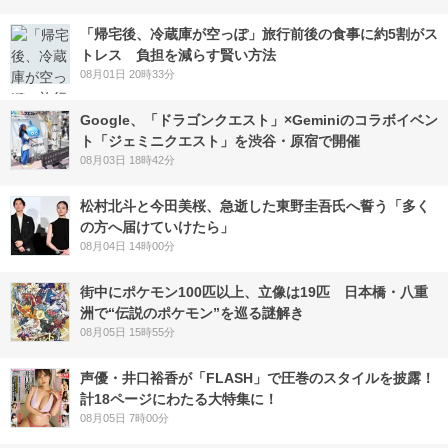
「帰宅後、冷蔵庫が空っぽ」旅行前後の食事に約5割がス
トレス 負担を減らす賢い方法
08月01日 20時33分
Google、「ドラゴンクエスト」×Geminiのコラボイベン
ト「ジェミニクエスト」を渋谷・原宿で開催
08月03日 18時42分
松村北斗と今田美桜、急逝した東野圭吾氏へ誓う「多く
の方へ届けていけたら」
08月04日 14時00分
街中にポケモン100匹以上、立像は19匹 日本橋・八重
洲で“伝説のポケモン”を巡る謎解き
08月05日 15時55分
声優・井口裕香が「FLASH」で圧巻のスタイルを披露！
計18ページにわたる大特集に！
08月05日 7時00分