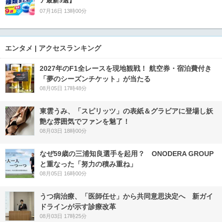
ア最新9選】
07月16日 13時00分
エンタメ | アクセスランキング
2027年のF1全レースを現地観戦！ 航空券・宿泊費付き
「夢のシーズンチケット」が当たる
08月05日 17時48分
東雲うみ、「スピリッツ」の表紙＆グラビアに登場し妖
艶な雰囲気でファンを魅了！
08月03日 18時00分
なぜ59歳の三浦知良選手を起用？ ONODERA GROUP
と重なった「努力の積み重ね」
08月05日 16時00分
うつ病治療、「医師任せ」から共同意思決定へ 新ガイ
ドラインが示す診療改革
08月03日 17時25分