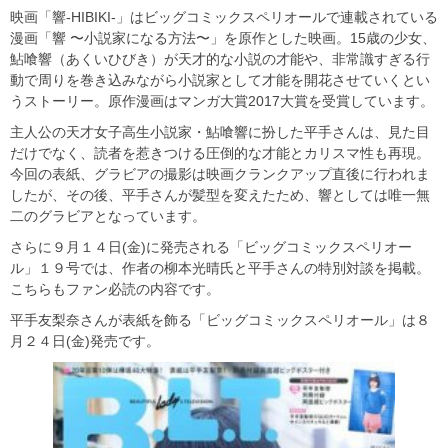
映画「響-HIBIKI-」はビッグコミックスペリオールで連載されている
漫画「響 〜小説家になる方法〜」を原作とした映画。15歳の少女、
鮎喰響（あくいひびき）が天才的な小説の才能や、非常識すぎる行
動で周りを巻き込みながら小説家として才能を開花させていくとい
うストーリー。原作漫画はマンガ大賞2017大賞を受賞しています。
主人公の天才女子高生小説家・鮎喰響に扮した平手さんは、見た目
だけでなく、読者を惹きつける圧倒的な才能とカリスマ性も再現。
今回の表紙、グラビアの撮影は映画クランクアップ直後に行われま
したが、その後、平手さんが髪型を変えたため、響としては唯一無
二のグラビアとなっています。
さらに９月１４日(金)に発売される「ビッグコミックスペリオー
ル」１９号では、作者の柳本光晴氏と平手さんの特別対談を掲載。
こちらもファン必読の内容です。
平手友梨奈さんが表紙を飾る「ビッグコミックスペリオール」は８
月２４日(金)発売です。