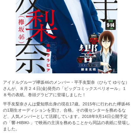
アイドルグループ欅坂46のメンバー・平手友梨奈（ひらて ゆりな）
さんが、８月２４日(金)発売の「ビッグコミックスペリオール」１
８号の表紙、巻頭グラビアに登場しました！
平手友梨奈さんは愛知県出身の現在17歳。2015年に行われた欅坂46
の1期生オーディションを受け、合格。その後センターを務めるな
ど、人気メンバーとして活躍しています。2018年9月14日公開予定
の「響-HIBIKI-」で映画の主演を務めることから同誌の表紙に登場し
ました。