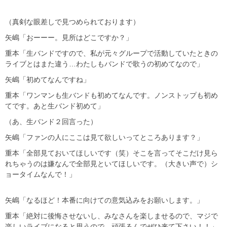
（真剣な眼差しで見つめられております）
矢嶋「おーーー。見所はどこですか？」
重本「生バンドですので、私が元々グループで活動していたときの
ライブとはまた違う…わたしもバンドで歌うの初めてなので」
矢嶋「初めてなんですね」
重本「ワンマンも生バンドも初めてなんです。ノンストップも初め
てです。あと生バンド初めて」
（あ、生バンド２回言った）
矢嶋「ファンの人にここは見て欲しいってところあります？」
重本「全部見ておいてほしいです（笑）そこを言ってそこだけ見ら
れちゃうのは嫌なんで全部見といてほしいです。（大きい声で）シ
ョータイムなんで！」
矢嶋「なるほど！本番に向けての意気込みをお願いします。」
重本「絶対に後悔させないし、みなさんを楽しませるので、マジで
楽しいライブになると思うので、頑張るんでぜひ来て下さい！！」