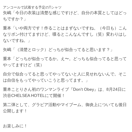
アンコールで試着する予定のTシャツ
矢嶋「今日の衣装は清楚な感じですけど、自分の本質としてはどっ
ちですか？」
重本「いや両方です！作ることはまずないですね。（今日も）こん
なリボン付けてますけど、喋るとこんなんですし（笑）変わりはし
ないですね。」
矢嶋「（清楚とロック）どっちが似合ってると思います？」
重本「どっちが似合ってるか。え〜。どっちも似合ってると思って
やってますけど（笑）
自分で似合ってると思ってやってないと人に見せれないんで。そこ
は自信をもってやっていこうと思ってます。」
重本ことりさん初のワンマンライブ『Don't Obey』は、8月24日に
渋谷CHELSEA HOTELにて開催！
第二弾として、グラビア活動やマイブーム、御炎上についても後日
公開します！
お楽しみに！