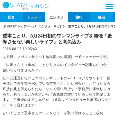
マガジン
総合
トレンド
旅行
経済
エンタメ
E START トップページ
エンタメ
マガジン
重本ことり、8月24日初のワン
重本ことり、8月24日初のワンマンライブを開催「後
悔させない楽しいライブ」と意気込み
2018-08-23 19:05:43
ある日、マガジンサミット編集部の矢嶋宛に一通のメッセージが。
『矢嶋さん！（重本）ことりちゃんのインタビュー記事もいつか、
書いてくれませんか？』
細々と運営しているマガジンサミットのYouTubeアカウントで、群
を抜いて再生数を稼いでいる重本さん。いい機会だし、どうせなら
直接お礼も伝えられたら…なんて軽い気持ちで事務所に連絡してみ
ると、あろうことか先方から「編集部の空いている日程で調整しま
すよ」と奇跡のような返信が。(通常はインタビュー対象者のスケジ
ュールに合わせます）
ということで重本さんのインタビューを取り付けることに成功！