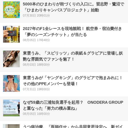
5000本のひまわりが街づくりの入口に。習志野・鷺沼で
「ひまわりキャンパスプロジェクト」始動
07月30日 20時01分
2027年のF1全レースを現地観戦！ 航空券・宿泊費付き
「夢のシーズンチケット」が当たる
08月05日 17時48分
東雲うみ、「スピリッツ」の表紙＆グラビアに登場し妖
艶な雰囲気でファンを魅了！
08月03日 18時00分
東雲うみが「ヤングキング」のグラビアで泡まみれに！
その他のPPEメンバーも登場！
07月31日 19時00分
なぜ59歳の三浦知良選手を起用？ ONODERA GROUP
と重なった「努力の積み重ね」
08月05日 16時00分
うつ病治療、「医師任せ」から共同意思決定へ 新ガイ