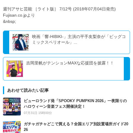
週刊アサヒ芸能 ［ライト版］ 7/12号 (2018年07月04日発売)
Fujisan.co.jpより
&nbsp;
映画「響-HIBIKI-」主演の平手友梨奈が「ビッグコ
ミックスペリオール」...
吉岡里帆がテンションMAXな応援団を披露！！
あわせて読みたい記事
ピューロランド発「SPOOKY PUMPKIN 2026」一夜限りの
ハロウィーン音楽フェス開催決定！
07月31日 15時00分
ガチャガチャどこで買える？全国エリア別設置場所ガイド20
26