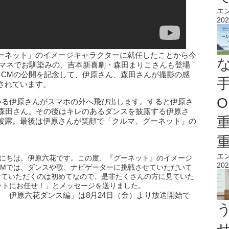
エ
202
ーネット」のイメージキャラクターに就任したことから今
ノマネでお馴染みの、吉本新喜劇・森田まりこさんも登場
、CMの公開を記念して、伊原さん、森田さんが撮影の感
されています。
O
いる伊原さんがスマホの外へ飛び出します。すると伊原さ
け森田さん。その後はキレのあるダンスを披露する伊原さ
披露。最後は伊原さんが笑顔で「クルマ、グーネット」の
エ
んにちは。伊原六花です。この度、『グーネット』のイメージ
202
CMでは、ダンスや歌、ナビゲーターに挑戦させていただいて
せていただくのは初めてなので、是非たくさんの方に見ていた
ットにお任せ！」とメッセージを送りました。
 伊原六花ダンス編」は8月24日（金）より放送開始で