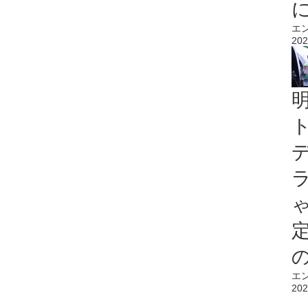
エ
202
エ
202