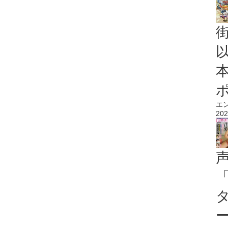
エ
202