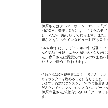
伊原さんはクルマ・ポータルサイト「グ
回のCMに登場。CMには、ゴリラのモ
し、2人が一緒に歌って踊ります。また
想などを語ったインタビュー動画も公開
CMの流れは、まずスマホの中で踊って
んが7人に分裂！…かと思いきや1人だ
ん。森田さんは得意のゴリラの物まねを
セリフで締めて終わります。
伊原さんはCM視聴者に対し「皆さん、こ
キャラクターを務めることになりました。
います。得意なダンスを、TVCMで披露さ
だきたいです。クルマのことなら、グーネ
伊原六花さんが出演するCM「グーネット
す。