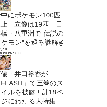
街中にポケモン100匹
以上、立像は19匹 日
本橋・八重洲で“伝説の
ポケモン”を巡る謎解き
ンタメ
6-08-05 15:55
声優・井口裕香が
「FLASH」で圧巻のス
タイルを披露！計18ペ
ージにわたる大特集