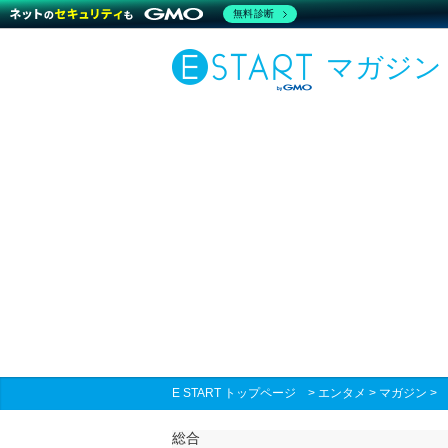
無料診断
マガジン
E START トップページ
>
エンタメ
>
マガジン
総合