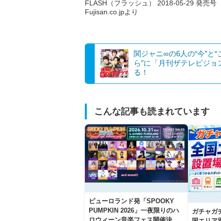
FLASH（フラッシュ） 2018-05-29 発売号
Fujisan.co.jpより
関ジャニ∞の6人の“今”と“
ら”に「月刊ザテレビジョ
る！
こんな記事も読まれています
ピューロランド発「SPOOKY
PUMPKIN 2026」一夜限りのハ
ガチャガ
ロウィーン音楽フェス開催決
国エリア別