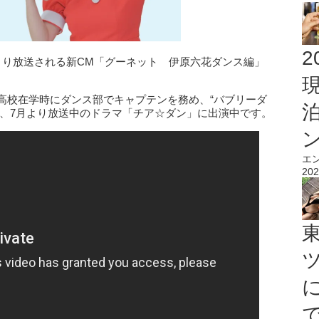
2
より放送される新CM「グーネット 伊原六花ダンス編」
高校在学時にダンス部でキャプテンを務め、“バブリーダ
し、7月より放送中のドラマ「チア☆ダン」に出演中です。
エ
202