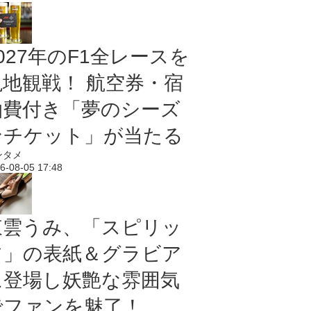
027年のF1全レースを
現地観戦！ 航空券・宿
泊費付き「夢のシーズ
ンチケット」が当たる
ンタメ
6-08-05 17:48
東雲うみ、「スピリッ
ツ」の表紙＆グラビア
に登場し妖艶な雰囲気
でファンを魅了！