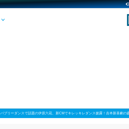
>
バブリーダンスで話題の伊原六花、新CMでキレッキレダンス披露！吉本新喜劇の