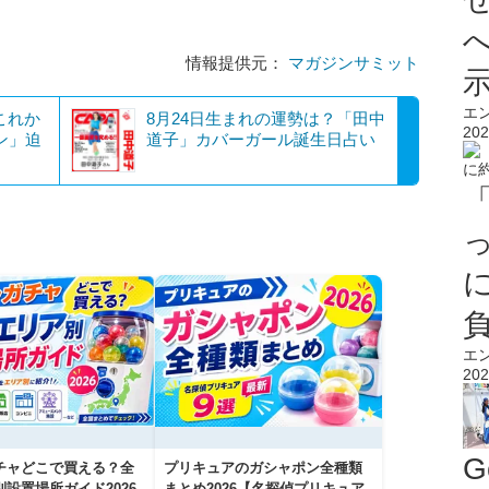
情報提供元：
マガジンサミット
エ
これか
8月24日生まれの運勢は？「田中
202
ン」迫
道子」カバーガール誕生日占い
エ
202
G
チャどこで買える？全
プリキュアのガシャポン全種類
設置場所ガイド2026
まとめ2026【名探偵プリキュア