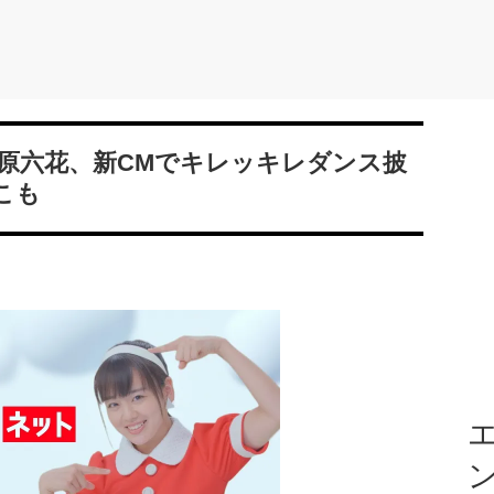
原六花、新CMでキレッキレダンス披
こも
エ