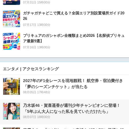
07月31日 15時00分
ガチャガチャどこで買える？全国エリア別設置場所ガイド20
26
07月17日 13時00分
プリキュアのガシャポン全種類まとめ2026【名探偵プリキュ
ア最新9選】
07月16日 13時00分
エンタメ | アクセスランキング
2027年のF1全レースを現地観戦！ 航空券・宿泊費付き
「夢のシーズンチケット」が当たる
08月05日 17時48分
乃木坂46・賀喜遥香が週刊少年チャンピオンに登場！
「5年ぶん大人になった私を見ていただけたら」
08月07日 18時00分