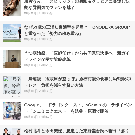
東雲うみ、「スピリッツ」の表紙＆グラビアに登場し妖
艶な雰囲気でファンを魅了！
08月03日 18時00分
なぜ59歳の三浦知良選手を起用？ ONODERA GROUP
と重なった「努力の積み重ね」
08月05日 16時00分
うつ病治療、「医師任せ」から共同意思決定へ 新ガイ
ドラインが示す診療改革
08月03日 17時25分
「帰宅後、冷蔵庫が空っぽ」旅行前後の食事に約5割がス
トレス 負担を減らす賢い方法
08月01日 20時33分
Google、「ドラゴンクエスト」×Geminiのコラボイベン
ト「ジェミニクエスト」を渋谷・原宿で開催
08月03日 18時42分
松村北斗と今田美桜、急逝した東野圭吾氏へ誓う「多く