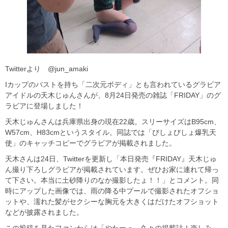
Twitterより @jun_amaki
Iカップのバストを持ち「二次元ボディ」とも言われているグラビア
アイドルの天木じゅんさんが、8月24日発売の雑誌「FRIDAY」のグ
ラビアに登場しました！
天木じゅんさんは兵庫県出身の現在22歳。スリーサイズはB95cm、
W57cm、H83cmというスタイル。同誌では「びしょびしょ爆乳天
使」のキャッチコピーでグラビアが掲載されました。
天木さんは24日、Twitterを更新し「本日発売『FRIDAY』天木じゅ
ん撮り下ろしグラビアが掲載されています。ぜひお家に連れて帰っ
て下さい。本当に土砂降りのなか撮影したょ！！」とコメント。同
時にアップした画像では、雨の降る中プールで撮影されたオフショ
ットや、濡れた髪がセクシーな胸元を大きくはだけたオフショット
などが披露されました。