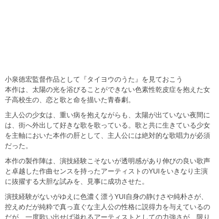
小泉徳宏監督作品として『タイヨウのうた』を見ておこう
本作は、太陽の光を浴びることができない色素性乾皮症を抱えた女
子高校生の、恋と歌と命を描いた青春劇。
主人公の少女は、重い病を抱えながらも、太陽が出ていない夜間に
は、街へ外出して好きな歌を歌っている。歌と共に生きている少女
を主軸においた本作の肝として、主人公には絶対的な歌唱力が必須
だった。
本作の製作陣は、演技経験こそないが透明感があり伸びの良い歌声
と卓越した作曲センスを持ったアーティストのYUIをいきなり主演
に抜擢する大胆な試みを、見事に成功させた。
演技経験がないがゆえに色濃く漂うYUI自身の静けさや純朴さが、
控えめだが純粋で真っ直ぐな主人公の性格に説得力を与えているの
だが、一度歌い出せば溢れるアーティストとしての力強さが、限り