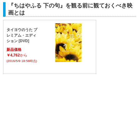
『ちはやふる 下の句』を観る前に観ておくべき映
画とは
タイヨウのうた プ
レミアム・エディ
ション [DVD]
新品価格
￥4,762
から
(2016/5/9 18:58時点)