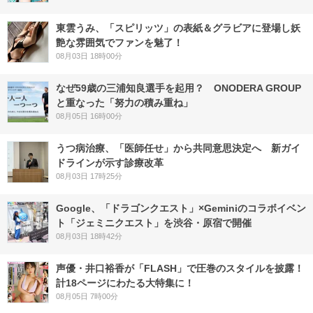
東雲うみ、「スピリッツ」の表紙＆グラビアに登場し妖
艶な雰囲気でファンを魅了！
08月03日 18時00分
なぜ59歳の三浦知良選手を起用？ ONODERA GROUP
と重なった「努力の積み重ね」
08月05日 16時00分
うつ病治療、「医師任せ」から共同意思決定へ 新ガイ
ドラインが示す診療改革
08月03日 17時25分
Google、「ドラゴンクエスト」×Geminiのコラボイベン
ト「ジェミニクエスト」を渋谷・原宿で開催
08月03日 18時42分
声優・井口裕香が「FLASH」で圧巻のスタイルを披露！
計18ページにわたる大特集に！
08月05日 7時00分