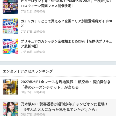
ピューロランド発「SPOOKY PUMPKIN 2026」一夜限りの
ハロウィーン音楽フェス開催決定！
07月31日 15時00分
ガチャガチャどこで買える？全国エリア別設置場所ガイド20
26
07月17日 13時00分
プリキュアのガシャポン全種類まとめ2026【名探偵プリキュ
ア最新9選】
07月16日 13時00分
エンタメ | アクセスランキング
2027年のF1全レースを現地観戦！ 航空券・宿泊費付き
「夢のシーズンチケット」が当たる
08月05日 17時48分
乃木坂46・賀喜遥香が週刊少年チャンピオンに登場！
「5年ぶん大人になった私を見ていただけたら」
08月07日 18時00分