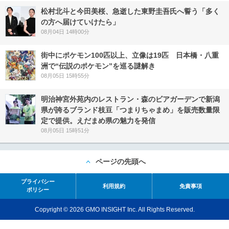
松村北斗と今田美桜、急逝した東野圭吾氏へ誓う「多く
の方へ届けていけたら」
08月04日 14時00分
街中にポケモン100匹以上、立像は19匹 日本橋・八重
洲で“伝説のポケモン”を巡る謎解き
08月05日 15時55分
明治神宮外苑内のレストラン・森のビアガーデンで新潟
県が誇るブランド枝豆「つまりちゃまめ」を販売数量限
定で提供。えだまめ県の魅力を発信
08月05日 15時51分
ページの先頭へ
プライバシー
利用規約
免責事項
ポリシー
Copyright © 2026 GMO INSIGHT Inc. All Rights Reserved.