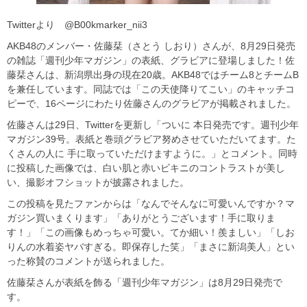
Twitterより @B00kmarker_nii3
AKB48のメンバー・佐藤栞（さとう しおり）さんが、8月29日発売
の雑誌「週刊少年マガジン」の表紙、グラビアに登場しました！佐
藤栞さんは、新潟県出身の現在20歳。AKB48ではチーム8とチームB
を兼任しています。同誌では「この天使降りてこい」のキャッチコ
ピーで、16ページにわたり佐藤さんのグラビアが掲載されました。
佐藤さんは29日、Twitterを更新し「ついに 本日発売です。週刊少年
マガジン39号。表紙と巻頭グラビア努めさせていただいてます。た
くさんの人に 手に取っていただけますように。」とコメント。同時
に投稿した画像では、白い肌と赤いビキニのコントラストが美し
い、撮影オフショットが披露されました。
この投稿を見たファンからは「なんでそんなに可愛いんですか？マ
ガジン買いまくります」「ありがとうございます！手に取りま
す！」「この画像もめっちゃ可愛い。てか細い！羨ましい」「しお
りんの水着姿ヤバすぎる。即保存した笑」「まさに新潟美人」とい
った称賛のコメントが送られました。
佐藤栞さんが表紙を飾る「週刊少年マガジン」は8月29日発売で
す。