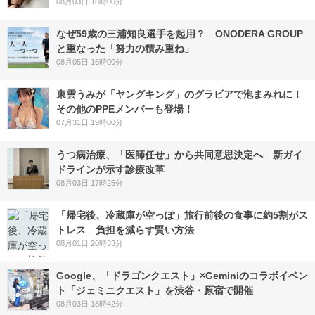
08月03日 18時00分
なぜ59歳の三浦知良選手を起用？ ONODERA GROUP
と重なった「努力の積み重ね」
08月05日 16時00分
東雲うみが「ヤングキング」のグラビアで泡まみれに！
その他のPPEメンバーも登場！
07月31日 19時00分
うつ病治療、「医師任せ」から共同意思決定へ 新ガイ
ドラインが示す診療改革
08月03日 17時25分
「帰宅後、冷蔵庫が空っぽ」旅行前後の食事に約5割がス
トレス 負担を減らす賢い方法
08月01日 20時33分
Google、「ドラゴンクエスト」×Geminiのコラボイベン
ト「ジェミニクエスト」を渋谷・原宿で開催
08月03日 18時42分