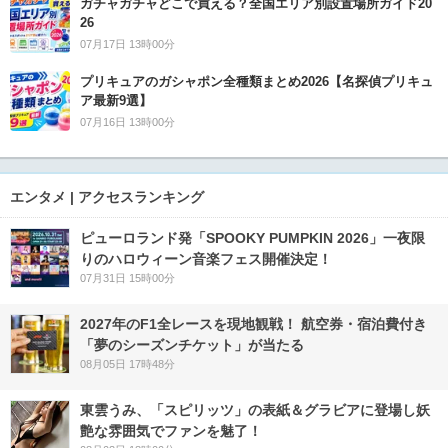
ガチャガチャどこで買える？全国エリア別設置場所ガイド20
26
07月17日 13時00分
プリキュアのガシャポン全種類まとめ2026【名探偵プリキュ
ア最新9選】
07月16日 13時00分
エンタメ | アクセスランキング
ピューロランド発「SPOOKY PUMPKIN 2026」一夜限
りのハロウィーン音楽フェス開催決定！
07月31日 15時00分
2027年のF1全レースを現地観戦！ 航空券・宿泊費付き
「夢のシーズンチケット」が当たる
08月05日 17時48分
東雲うみ、「スピリッツ」の表紙＆グラビアに登場し妖
艶な雰囲気でファンを魅了！