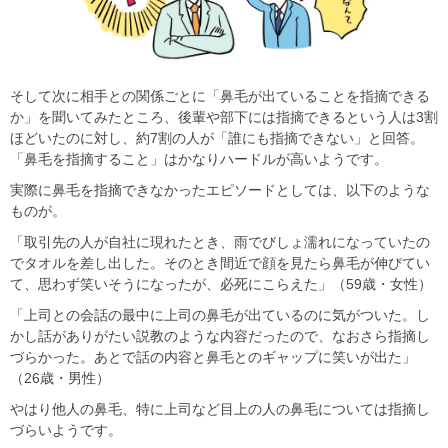
そして次に相手との関係ごとに「鼻毛が出ていることを指摘できる
か」を聞いてみたところ、後輩や部下には指摘できるという人は3割
ほどいたのに対し、約7割の人が「誰にも指摘できない」と回答。
「鼻毛を指摘すること」はかなりハードルが高いようです。
実際に鼻毛を指摘できなかったエピソードとしては、以下のような
ものが。
「取引先の人が自社に現れたとき、雨でびしょ濡れになっていたの
でタオルを差し出した。そのとき間近で顔を見たら鼻毛が伸びてい
て、思わず笑いそうになったが、必死にこらえた」（59歳・女性）
「上司との会話の最中に上司の鼻毛が出ているのに気がついた。し
かし話がありがたい説教のような内容だったので、なおさら指摘し
づらかった。あとで話の内容と鼻毛とのギャップに笑いが出た」
（26歳・男性）
やはり他人の鼻毛、特に上司など目上の人の鼻毛については指摘し
づらいようです。