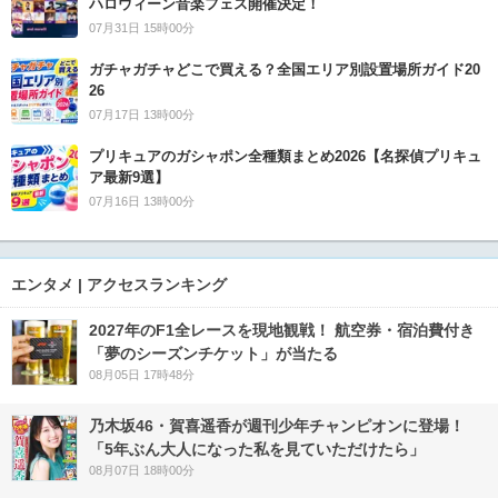
ハロウィーン音楽フェス開催決定！
07月31日 15時00分
ガチャガチャどこで買える？全国エリア別設置場所ガイド20
26
07月17日 13時00分
プリキュアのガシャポン全種類まとめ2026【名探偵プリキュ
ア最新9選】
07月16日 13時00分
エンタメ | アクセスランキング
2027年のF1全レースを現地観戦！ 航空券・宿泊費付き
「夢のシーズンチケット」が当たる
08月05日 17時48分
乃木坂46・賀喜遥香が週刊少年チャンピオンに登場！
「5年ぶん大人になった私を見ていただけたら」
08月07日 18時00分