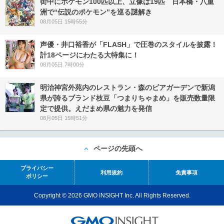
街中にポケモン100匹以上、立像は19匹 日本橋・八重
洲で“伝説のポケモン”を巡る謎解き
08月05日 15時55分
声優・井口裕香が「FLASH」で圧巻のスタイルを披露！
計18ページにわたる大特集に！
08月05日 7時00分
明治神宮外苑内のレストラン・森のビアガーデンで新潟
県が誇るブランド枝豆「つまりちゃまめ」を販売数量限
定で提供。えだまめ県の魅力を発信
08月05日 15時51分
ページの先頭へ
プライバシー
利用規約
免責事項
ポリシー
Copyright © 2026 GMO INSIGHT Inc. All Rights Reserved.