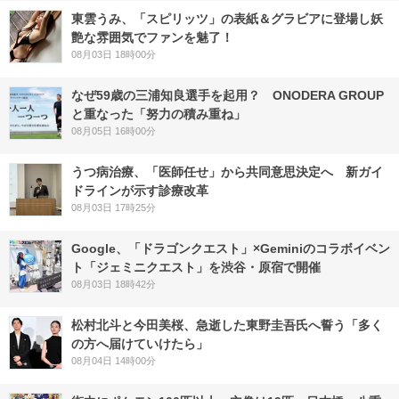
東雲うみ、「スピリッツ」の表紙＆グラビアに登場し妖
艶な雰囲気でファンを魅了！
08月03日 18時00分
なぜ59歳の三浦知良選手を起用？ ONODERA GROUP
と重なった「努力の積み重ね」
08月05日 16時00分
うつ病治療、「医師任せ」から共同意思決定へ 新ガイ
ドラインが示す診療改革
08月03日 17時25分
Google、「ドラゴンクエスト」×Geminiのコラボイベン
ト「ジェミニクエスト」を渋谷・原宿で開催
08月03日 18時42分
松村北斗と今田美桜、急逝した東野圭吾氏へ誓う「多く
の方へ届けていけたら」
08月04日 14時00分