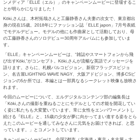
ンメディア「ELLE（エル）」のキャンペーンムービーに登場するこ
とが明らかになりました！
Kōki,さんは、木村拓哉さんと工藤静香さん夫妻の次女で、東京都出
身の現在15歳。2018年にファッション誌「ELLE japon」7月号表紙
でモデルデビュー。モデルの他にも作曲家として活動しており、母
の工藤静香さんのソロデビュー30周年アルバムにも参加していま
す。
「ELLE」キャンペーンムービーは、“雑誌やスマートフォンから飛
び出すKōki,”がコンセプト。Kōki,さんが流暢な英語でメッセージを
語ります。さらに、札幌パルコビジョン、新宿フラッグスビジョ
ン、名古屋LIGHTNIG WAVE NAGY、大阪アドビジョン、博多CSビ
ジョンの5か所では、本編とは一部異なるシークレット映像も放映さ
れます。
今回のムービーについて、エルデジタルコンテンツ部の編集長は
「Kōki,さんの撮影を重ねるごとにモデルとしての才能を開花してい
く姿に私たちも大変驚いています。常に女性をエンパワーメントし
続ける『ELLE』と、15歳の少女が夢に向かってまい進する姿をとら
えたこのムービーを通してみなさんに元気をお届けできれば、と思
っています。」とコメントしています。
キャンペーンムービーは、全国7都市（北海道・東京・名古屋・大