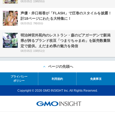
08月05日 15時55分
声優・井口裕香が「FLASH」で圧巻のスタイルを披露！
計18ページにわたる大特集に！
08月05日 7時00分
明治神宮外苑内のレストラン・森のビアガーデンで新潟
県が誇るブランド枝豆「つまりちゃまめ」を販売数量限
定で提供。えだまめ県の魅力を発信
08月05日 15時51分
ページの先頭へ
プライバシー
利用規約
免責事項
ポリシー
Copyright © 2026 GMO INSIGHT Inc. All Rights Reserved.