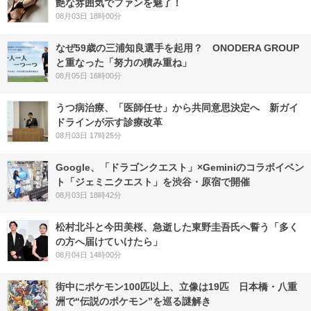
艶な雰囲気でファンを魅了！
08月03日 18時00分
なぜ59歳の三浦知良選手を起用？ ONODERA GROUP
と重なった「努力の積み重ね」
08月05日 16時00分
うつ病治療、「医師任せ」から共同意思決定へ 新ガイ
ドラインが示す診療改革
08月03日 17時25分
Google、「ドラゴンクエスト」×Geminiのコラボイベン
ト「ジェミニクエスト」を渋谷・原宿で開催
08月03日 18時42分
松村北斗と今田美桜、急逝した東野圭吾氏へ誓う「多く
の方へ届けていけたら」
08月04日 14時00分
街中にポケモン100匹以上、立像は19匹 日本橋・八重
洲で“伝説のポケモン”を巡る謎解き