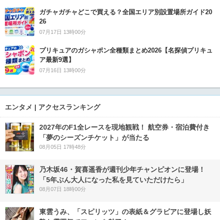
ガチャガチャどこで買える？全国エリア別設置場所ガイド20
26
07月17日 13時00分
プリキュアのガシャポン全種類まとめ2026【名探偵プリキュ
ア最新9選】
07月16日 13時00分
エンタメ | アクセスランキング
2027年のF1全レースを現地観戦！ 航空券・宿泊費付き
「夢のシーズンチケット」が当たる
08月05日 17時48分
乃木坂46・賀喜遥香が週刊少年チャンピオンに登場！
「5年ぶん大人になった私を見ていただけたら」
08月07日 18時00分
東雲うみ、「スピリッツ」の表紙＆グラビアに登場し妖