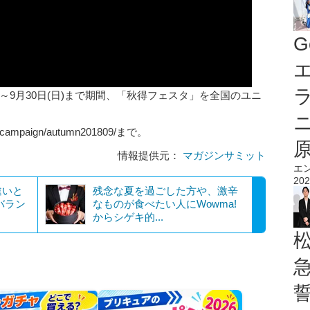
G
エ
)～9月30日(日)まで期間、「秋得フェスタ」を全国のユニ
p/campaign/autumn201809/まで。
情報提供元：
マガジンサミット
エ
202
違いと
残念な夏を過ごした方や、激辛
バラン
なものが食べたい人にWowma!
からシゲキ的...