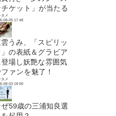
ンチケット」が当たる
ンタメ
6-08-05 17:48
東雲うみ、「スピリッ
ツ」の表紙＆グラビア
に登場し妖艶な雰囲気
でファンを魅了！
ンタメ
6-08-03 18:00
なぜ59歳の三浦知良選
手を起用？