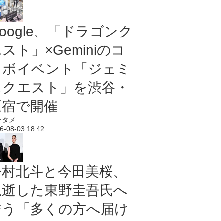
oogle、「ドラゴンク
スト」×Geminiのコ
ラボイベント「ジェミ
ニクエスト」を渋谷・
原宿で開催
ンタメ
6-08-03 18:42
松村北斗と今田美桜、
急逝した東野圭吾氏へ
誓う「多くの方へ届け