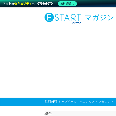
無料診断
マガジン
E START トップページ
>
エンタメ
>
マガジン
総合