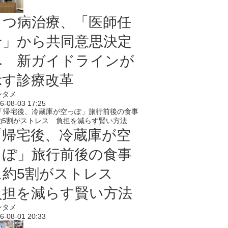
うつ病治療、「医師任
せ」から共同意思決定
へ 新ガイドラインが
示す診療改革
ンタメ
6-08-03 17:25
「帰宅後、冷蔵庫が空
っぽ」旅行前後の食事
に約5割がストレス
負担を減らす賢い方法
ンタメ
6-08-01 20:33