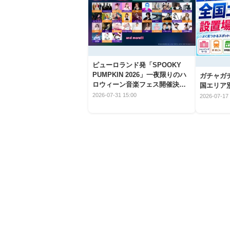
ピューロランド発「SPOOKY
PUMPKIN 2026」一夜限りのハ
ガチャガ
ロウィーン音楽フェス開催決
国エリア別
定！
2026-07-31 15:00
2026-07-17 