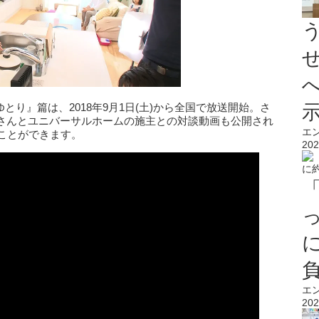
とり』篇は、2018年9月1日(土)から全国で放送開始。さ
さんとユニバーサルホームの施主との対談動画も公開され
エ
ことができます。
202
エ
202