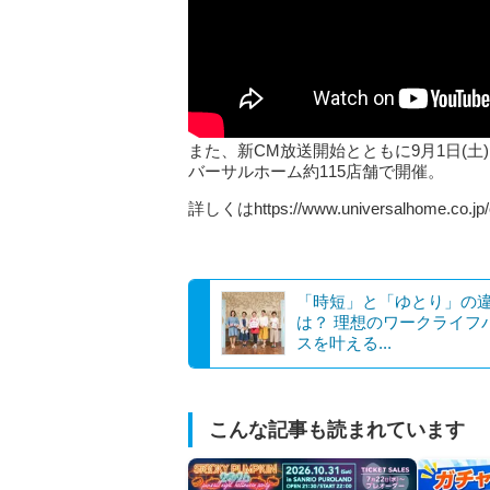
また、新CM放送開始とともに9月1日(土
バーサルホーム約115店舗で開催。
詳しくはhttps://www.universalhome.co.j
「時短」と「ゆとり」の
は？ 理想のワークライフ
スを叶える...
こんな記事も読まれています