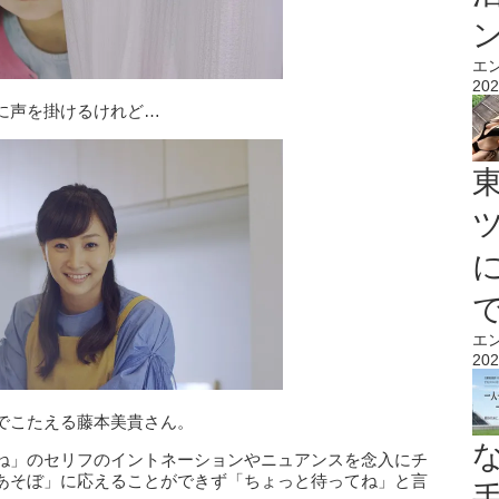
エ
202
に声を掛けるけれど…
エ
202
でこたえる藤本美貴さん。
ね」のセリフのイントネーションやニュアンスを念入にチ
あそぼ」に応えることができず「ちょっと待ってね」と言