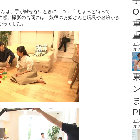
O
さんは、手が離せないときに、つい「”ちょっと待って
に共感。撮影の合間には、娘役のお嬢さんと玩具やお絵かき
がらでした。
エ
202
エ
202