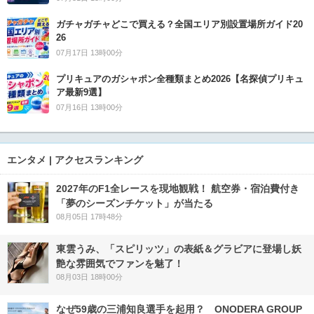
ガチャガチャどこで買える？全国エリア別設置場所ガイド20
26
07月17日 13時00分
プリキュアのガシャポン全種類まとめ2026【名探偵プリキュ
ア最新9選】
07月16日 13時00分
エンタメ | アクセスランキング
2027年のF1全レースを現地観戦！ 航空券・宿泊費付き
「夢のシーズンチケット」が当たる
08月05日 17時48分
東雲うみ、「スピリッツ」の表紙＆グラビアに登場し妖
艶な雰囲気でファンを魅了！
08月03日 18時00分
なぜ59歳の三浦知良選手を起用？ ONODERA GROUP