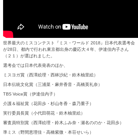
世界最大のミスコンテスト『ミス・ワールド 2018』日本代表選考会
が28日、都内で行われ東京都出身の慶応大４年、伊達佳内子さん
（２１）が選ばれました。
選考会では日本代表発表のほか、
ミスヨガ賞（西澤絵理・西林沙紀・鈴木柚里絵）
日本伝統文化賞（三浦菜・麻井香音・高橋英礼奈）
TBS Voice賞（伊達佳内子）
介護＆福祉賞（花田歩・杉山冬香・森乃重子）
実行委員長賞（小代田萌花・鈴木柚里絵）
審査員特別賞（西澤絵理・鈴木ふみ奈・瀬名ののか・花田歩）
準ミス（野間恵理佳・高橋紫微・本荘せいら）