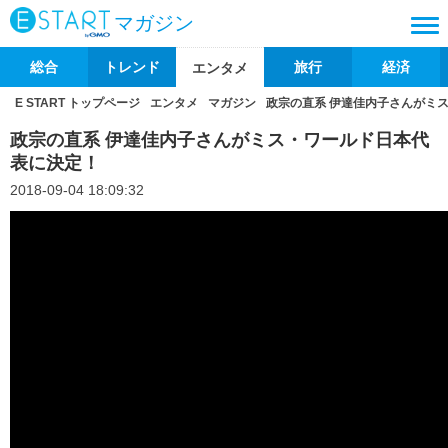
マガジン
総合
トレンド
旅行
経済
エンタメ
E START トップページ
エンタメ
マガジン
政宗の直系 伊達佳内子さんがミ
政宗の直系 伊達佳内子さんがミス・ワールド日本代
表に決定！
2018-09-04 18:09:32