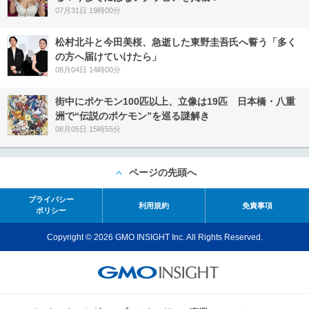
07月31日 19時00分
松村北斗と今田美桜、急逝した東野圭吾氏へ誓う「多く
の方へ届けていけたら」
08月04日 14時00分
街中にポケモン100匹以上、立像は19匹 日本橋・八重
洲で“伝説のポケモン”を巡る謎解き
08月05日 15時55分
ページの先頭へ
プライバシー
利用規約
免責事項
ポリシー
Copyright © 2026 GMO INSIGHT Inc. All Rights Reserved.