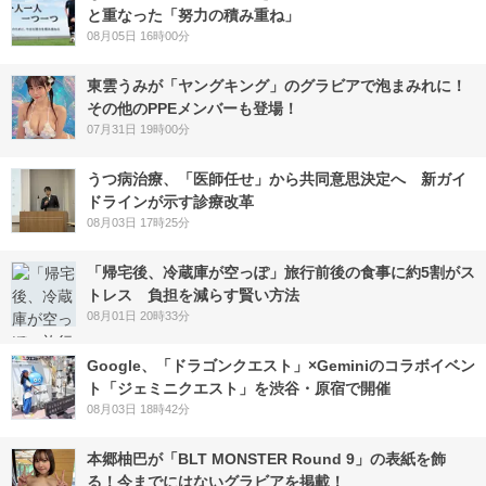
と重なった「努力の積み重ね」
08月05日 16時00分
東雲うみが「ヤングキング」のグラビアで泡まみれに！
その他のPPEメンバーも登場！
07月31日 19時00分
うつ病治療、「医師任せ」から共同意思決定へ 新ガイ
ドラインが示す診療改革
08月03日 17時25分
「帰宅後、冷蔵庫が空っぽ」旅行前後の食事に約5割がス
トレス 負担を減らす賢い方法
08月01日 20時33分
Google、「ドラゴンクエスト」×Geminiのコラボイベン
ト「ジェミニクエスト」を渋谷・原宿で開催
08月03日 18時42分
本郷柚巴が「BLT MONSTER Round 9」の表紙を飾
る！今までにはないグラビアを掲載！