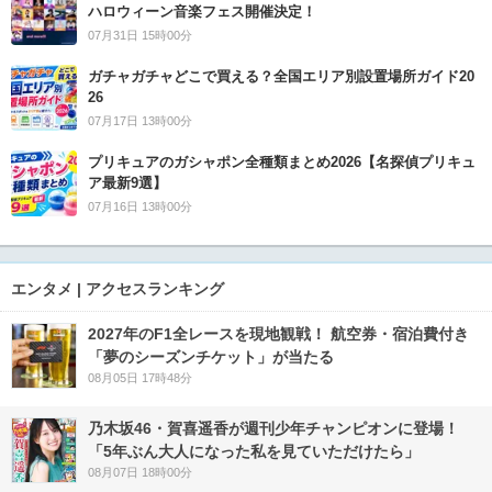
ハロウィーン音楽フェス開催決定！
07月31日 15時00分
ガチャガチャどこで買える？全国エリア別設置場所ガイド20
26
07月17日 13時00分
プリキュアのガシャポン全種類まとめ2026【名探偵プリキュ
ア最新9選】
07月16日 13時00分
エンタメ | アクセスランキング
2027年のF1全レースを現地観戦！ 航空券・宿泊費付き
「夢のシーズンチケット」が当たる
08月05日 17時48分
乃木坂46・賀喜遥香が週刊少年チャンピオンに登場！
「5年ぶん大人になった私を見ていただけたら」
08月07日 18時00分