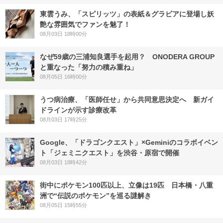
東雲うみ、「スピリッツ」の表紙＆グラビアに登場し妖
艶な雰囲気でファンを魅了！
08月03日 18時00分
なぜ59歳の三浦知良選手を起用？ ONODERA GROUP
と重なった「努力の積み重ね」
08月05日 16時00分
うつ病治療、「医師任せ」から共同意思決定へ 新ガイ
ドラインが示す診療改革
08月03日 17時25分
Google、「ドラゴンクエスト」×Geminiのコラボイベン
ト「ジェミニクエスト」を渋谷・原宿で開催
08月03日 18時42分
街中にポケモン100匹以上、立像は19匹 日本橋・八重
洲で“伝説のポケモン”を巡る謎解き
08月05日 15時55分