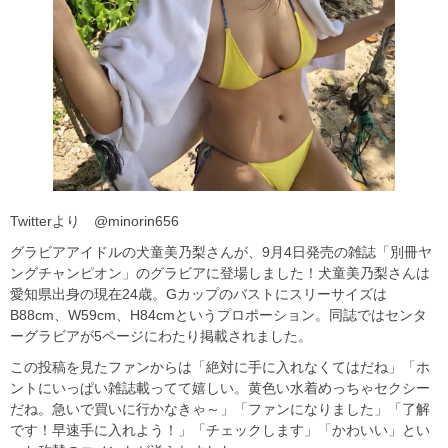
Twitterより @minorin656
グラビアアイドルの‏犬童美乃梨さんが、9月4日発売の雑誌「別冊ヤ
ングチャンピオン」のグラビアに登場しました！犬童美乃梨さんは
愛知県出身の現在24歳。Gカップのバストにスリーサイズは
B88cm、W59cm、H84cmというプロポーション。同誌ではセンタ
ーグラビアが5ページにわたり掲載されました。
この投稿を見たファンからは「絶対に手に入れなくてはだね」「ホ
ントにいっぱい雑誌載ってて嬉しい。黄色い水着めっちゃセクシー
だね。急いで買いに行かなきゃ～」「ファンになりました」「了解
です！早速手に入れよう！」「チェックします」「かわいい」とい