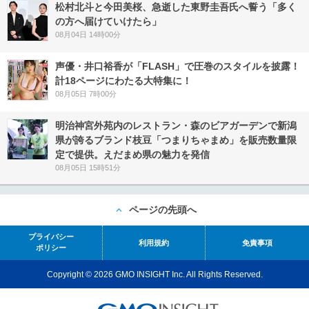
松村北斗と今田美桜、急逝した東野圭吾氏へ誓う「多く
の方へ届けていけたら」
08月04日 14時00分
声優・井口裕香が「FLASH」で圧巻のスタイルを披露！
計18ページにわたる大特集に！
08月05日 7時00分
明治神宮外苑内のレストラン・森のビアガーデンで新潟
県が誇るブランド枝豆「つまりちゃまめ」を販売数量限
定で提供。えだまめ県の魅力を発信
08月05日 15時51分
ページの先頭へ
プライバシー
利用規約
免責事項
ポリシー
Copyright © 2026 GMO INSIGHT Inc. All Rights Reserved.