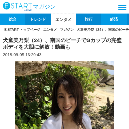
マガジン
総合
トレンド
旅行
経済
エンタメ
E START トップページ
エンタメ
マガジン
犬童美乃梨（24）、南国のビー
犬童美乃梨（24）、南国のビーチでGカップの完璧
ボディを大胆に解放！動画も
2018-09-05 16:20:43