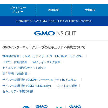
プライバシー
利用規約
免責事項
ポリシー
Copyright © 2026 GMO INSIGHT Inc. All Rights Reserved.
GMOインターネットグループのセキュリティ事業について
世界初総合ネットセキュリティサービス「GMOセキュリティ24」
パスワード漏洩診断
Webサイトリスク診断
セキュリティ相談AIチャットボット
実在証明・盗聴対策
サイバー攻撃対策（GMOサイバーセキュリティ byイエラエ）
サイバー攻撃対策（GMO Flatt Security）
なりすまし対策
セキュリティ事業の軌跡