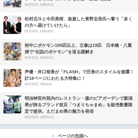
08月03日 18時42分
松村北斗と今田美桜、急逝した東野圭吾氏へ誓う「多く
の方へ届けていけたら」
08月04日 14時00分
街中にポケモン100匹以上、立像は19匹 日本橋・八重
洲で“伝説のポケモン”を巡る謎解き
08月05日 15時55分
声優・井口裕香が「FLASH」で圧巻のスタイルを披露！
計18ページにわたる大特集に！
08月05日 7時00分
明治神宮外苑内のレストラン・森のビアガーデンで新潟
県が誇るブランド枝豆「つまりちゃまめ」を販売数量限
定で提供。えだまめ県の魅力を発信
08月05日 15時51分
ページの先頭へ