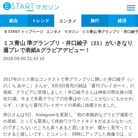
マガジン
総合
トレンド
旅行
経済
エンタメ
E START トップページ
エンタメ
マガジン
ミス青山 準グランプリ・井口綾
ミス青山 準グランプリ・井口綾子（21）がいきなり
週プレで表紙&グラビアデビュー！
2018-09-05 21:43:10
2017年のミス青山コンテストで準グランプリに輝いた井口綾子（い
のくち あやこ）さんが、9月3日発売の雑誌「週刊プレイボーイ」の
表紙、グラビアに登場しました！井口綾子さんは神奈川県出身の現
在21歳。今まで水着グラビアの仕事はやったことがないにもかかわ
らず、いきなり週刊プレイボーイの表紙に抜擢されました。
井口さんは3日、Instagramを更新し「初の本格的なグラビア撮影で
の表紙、とっても緊張して終始ワクワクドキドキが止まらなかった
のでぎこちないところも多々あると思いますが、暖かく見守ってく
ださると嬉しいです」とコメント。同時にアップした画像では、ビ