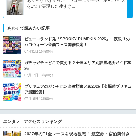
ありそうでなかった！ワコールが発売、S〜Lサイズ
を1つで実現した凄すぎ...
あわせて読みたい記事
ピューロランド発「SPOOKY PUMPKIN 2026」一夜限りの
ハロウィーン音楽フェス開催決定！
07月31日 15時00分
ガチャガチャどこで買える？全国エリア別設置場所ガイド20
26
07月17日 13時00分
プリキュアのガシャポン全種類まとめ2026【名探偵プリキュ
ア最新9選】
07月16日 13時00分
エンタメ | アクセスランキング
2027年のF1全レースを現地観戦！ 航空券・宿泊費付き