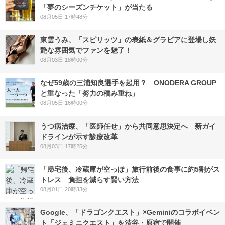
「夢のシーズンチケット」が当たる
08月05日 17時48分
東雲うみ、「スピリッツ」の表紙＆グラビアに登場し妖
艶な雰囲気でファンを魅了！
08月03日 18時00分
なぜ59歳の三浦知良選手を起用？ ONODERA GROUP
と重なった「努力の積み重ね」
08月05日 16時00分
うつ病治療、「医師任せ」から共同意思決定へ 新ガイ
ドラインが示す診療改革
08月03日 17時25分
「帰宅後、冷蔵庫が空っぽ」旅行前後の食事に約5割がス
トレス 負担を減らす賢い方法
08月01日 20時33分
Google、「ドラゴンクエスト」×Geminiのコラボイベン
ト「ジェミニクエスト」を渋谷・原宿で開催