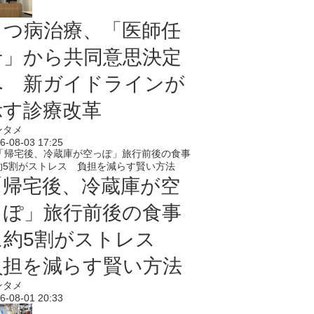
うつ病治療、「医師任
せ」から共同意思決定
へ 新ガイドラインが
示す診療改革
ンタメ
6-08-03 17:25
「帰宅後、冷蔵庫が空
っぽ」旅行前後の食事
に約5割がストレス
負担を減らす賢い方法
ンタメ
6-08-01 20:33