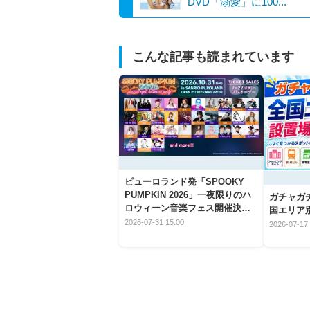
DVD「溺愛」に100...
こんな記事も読まれています
ピューロランド発「SPOOKY
PUMPKIN 2026」一夜限りのハ
ガチャガ
ロウィーン音楽フェス開催決
国エリア別
定！
2026-07-31 15:00
2026-07-17 