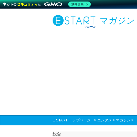
無料診断
マガジン
E START トップページ
>
エンタメ
>
マガジン
総合