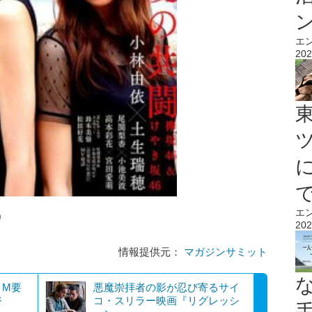
エ
202
エ
)
202
情報提供元：
マガジンサミット
！M要
悪魔崇拝者の影が忍び寄るサイ
ジ
コ・スリラー映画『リグレッシ