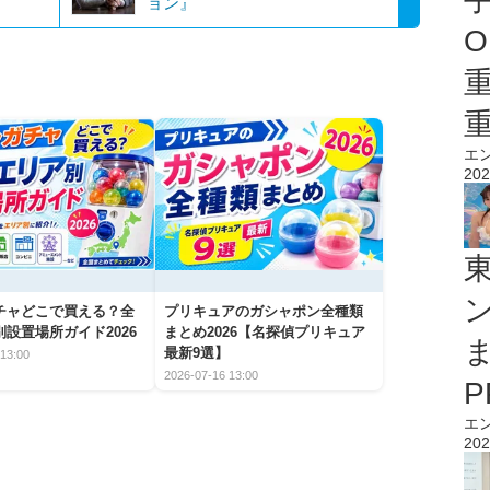
ョン』
O
エ
202
チャどこで買える？全
プリキュアのガシャポン全種類
設置場所ガイド2026
まとめ2026【名探偵プリキュア
最新9選】
13:00
2026-07-16 13:00
エ
202