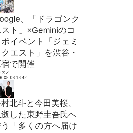
oogle、「ドラゴンク
スト」×Geminiのコ
ラボイベント「ジェミ
ニクエスト」を渋谷・
原宿で開催
ンタメ
6-08-03 18:42
松村北斗と今田美桜、
急逝した東野圭吾氏へ
誓う「多くの方へ届け