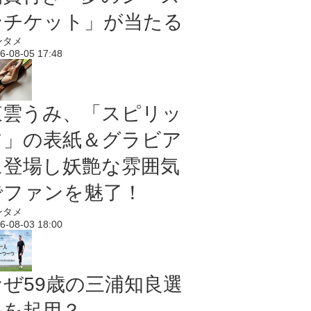
ンチケット」が当たる
ンタメ
6-08-05 17:48
東雲うみ、「スピリッ
ツ」の表紙＆グラビア
に登場し妖艶な雰囲気
でファンを魅了！
ンタメ
6-08-03 18:00
なぜ59歳の三浦知良選
手を起用？