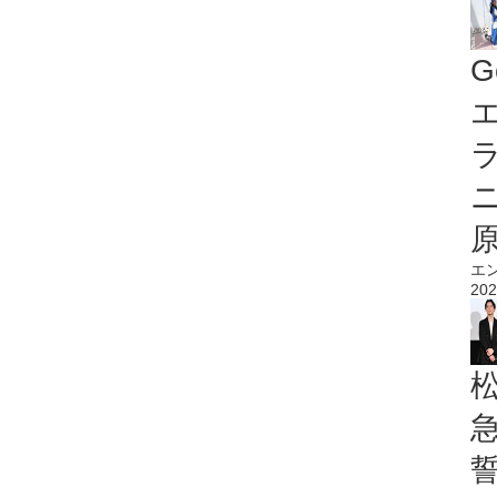
G
エ
エ
202