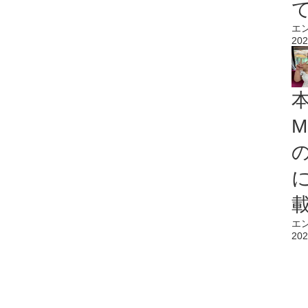
エ
202
M
エ
202