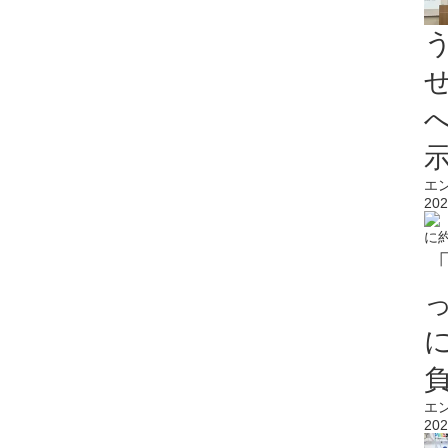
エ
202
エ
202