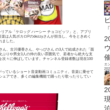
「
が、シリアル「ケロッグ ハーシー チョコビッツ」と、アプリ
に音楽は人気ボカロPのdezzyさんが担当し、今をときめく
れました。
りくさん、古川優香さん、やっぴさん の3人で結成された「面
女ぶりや男女3人の仲の良い雰囲気で、若者から絶大な支
を次々に伸ばしています。チャンネル登録者数は現在100
エ
202
り上がっているショート音楽動画コミュニティ。音楽に乗せて
をシェアでき、多くの編集機能で踊ったり歌ったりしてい
2