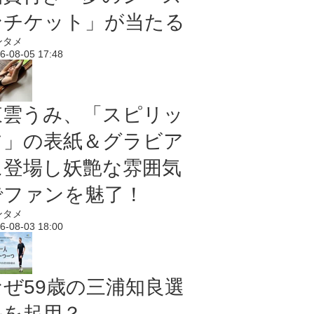
ンチケット」が当たる
ンタメ
6-08-05 17:48
東雲うみ、「スピリッ
ツ」の表紙＆グラビア
に登場し妖艶な雰囲気
でファンを魅了！
ンタメ
6-08-03 18:00
なぜ59歳の三浦知良選
手を起用？