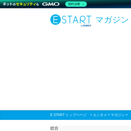
無料診断
マガジン
E START トップページ
>
エンタメ
>
マガジン
総合