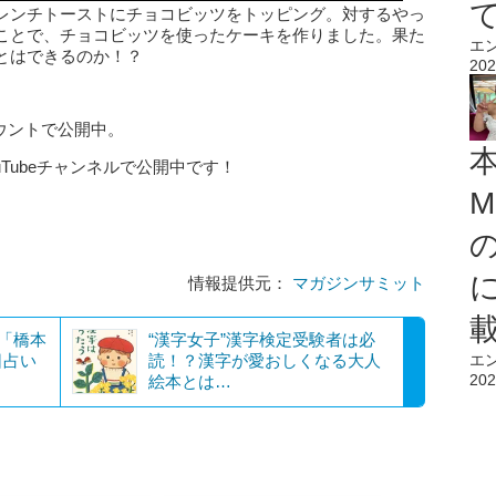
レンチトーストにチョコビッツをトッピング。対するやっ
ことで、チョコビッツを使ったケーキを作りました。果た
エ
とはできるのか！？
202
アカウントで公開中。
uTubeチャンネルで公開中です！
M
情報提供元：
マガジンサミット
？「橋本
“漢字女子”漢字検定受験者は必
日占い
読！？漢字が愛おしくなる大人
エ
202
絵本とは…