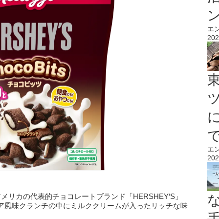
エ
202
エ
202
メリカの代表的チョコレートブランド「HERSHEY‘S」
ア風味クランチの中にミルククリームが入ったリッチな味
。