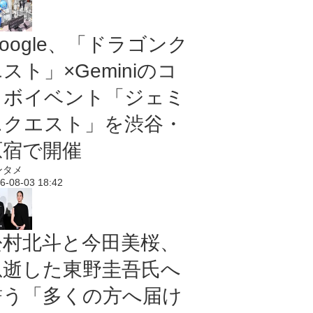
oogle、「ドラゴンク
スト」×Geminiのコ
ラボイベント「ジェミ
ニクエスト」を渋谷・
原宿で開催
ンタメ
6-08-03 18:42
松村北斗と今田美桜、
急逝した東野圭吾氏へ
誓う「多くの方へ届け