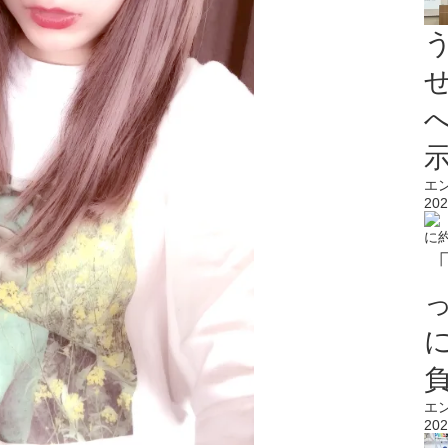
エ
202
エ
202