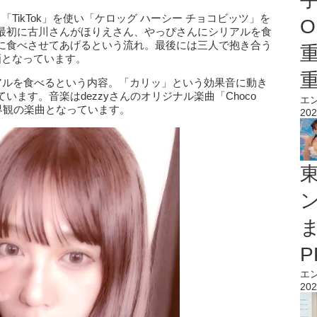
TikTok」を使い「ケロッグ ハーシー チョコビッツ」を
O
最初に古川さんがほりえさん、やっぴさんにシリアルを食
に食べさせてあげるという流れ。最後には三人で抱き合う
画となっています。
リアルを食べるという内容。「カリッ」という効果音に動き
ます。音楽はdezzyさんのオリジナル楽曲「Choco
エ
世界観の楽曲となっています。
202
エ
202