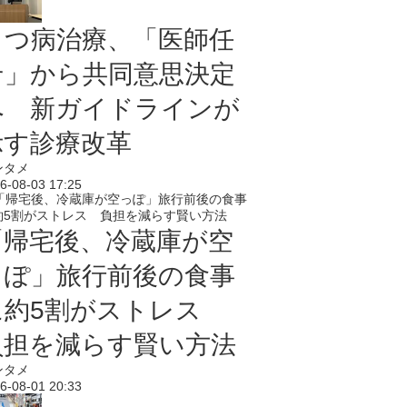
うつ病治療、「医師任
せ」から共同意思決定
へ 新ガイドラインが
示す診療改革
ンタメ
6-08-03 17:25
「帰宅後、冷蔵庫が空
っぽ」旅行前後の食事
に約5割がストレス
負担を減らす賢い方法
ンタメ
6-08-01 20:33