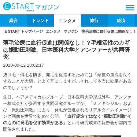
マガジン
総合
トレンド
旅行
経済
エンタメ
E START トップページ
エンタメ
マガジン
薄毛治療に血行促進は関係なし！
薄毛治療に血行促進は関係なし！？毛根活性のカギ
は振動圧刺激。日本医科大学とアンファーが共同研
究
2018-09-12 18:02:17
抜け毛・薄毛を防ぎ、発毛を促進するためには「頭皮の血流を良く
することが大切」とよく耳にしますが…それって本当に効果がある
のでしょうか？
先日、ヘアメディカルグループ、日本医科大学形成外科、アンファ
ー株式会社が参画する共同研究グループが、「ミノキシジル」およ
び「振動圧刺激」により、発毛が促進されるリアルタイムイメージ
ング画像を世界で初めて公開。
「血行促進ではなく
“振動圧刺激”そ
のものに発毛を促す効果がある」
という研究成果の報告会が都内で
開催されました。