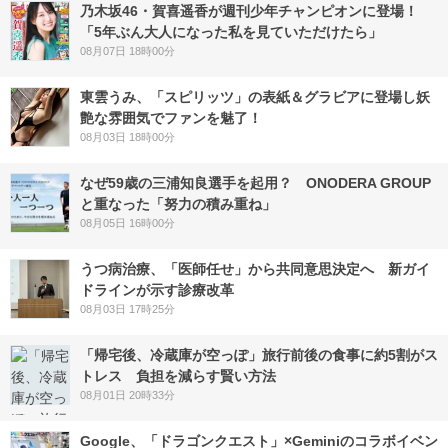
乃木坂46・賀喜遥香が週刊少年チャンピオンに登場！
「5年ぶん大人になった私を見ていただけたら」
08月07日 18時00分
東雲うみ、「スピリッツ」の表紙＆グラビアに登場し妖
艶な雰囲気でファンを魅了！
08月03日 18時00分
なぜ59歳の三浦知良選手を起用？ ONODERA GROUP
と重なった「努力の積み重ね」
08月05日 16時00分
うつ病治療、「医師任せ」から共同意思決定へ 新ガイ
ドラインが示す診療改革
08月03日 17時25分
「帰宅後、冷蔵庫が空っぽ」旅行前後の食事に約5割がス
トレス 負担を減らす賢い方法
08月01日 20時33分
Google、「ドラゴンクエスト」×Geminiのコラボイベン