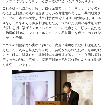
ロジックは必ずしも正しいとは言えないという指摘もあります。
これら様々な説から、実は、血行促進ではなく、マッサージそのも
のによる刺激が発毛を促進させている可能性を考えた、共同研究グ
ループの日本医科大学形成外科学教室 小川令主任教授らは、引っ張
りながら力を加える伸展刺激をあたえ、傷ついた皮膚の再生を促す
治療法を例に挙げ「メカノバイオロジーの観点から、頭皮にあたえ
る物理的刺激をコントロールすることで毛髪再生を促せるのではな
いか」と予想。
マウスの創傷治癒の実験において、皮膚に適度な振動圧刺激をあた
えたころ、刺激を与えた部位周辺に発毛が見られたため、今年8月か
らは、独自に開発した「非接触集束超音波装置」にて、低周波振動
圧を特定の部位に照射し、振動圧刺激が毛乳頭細胞にあたえる影響
を観察しています。