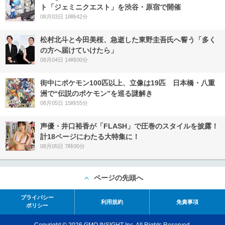
ト「ジェミニクエスト」を渋谷・原宿で開催
08月03日 18時42分
松村北斗と今田美桜、急逝した東野圭吾氏へ誓う「多く
の方へ届けていけたら」
08月04日 14時00分
街中にポケモン100匹以上、立像は19匹 日本橋・八重
洲で“伝説のポケモン”を巡る謎解き
08月05日 15時55分
声優・井口裕香が「FLASH」で圧巻のスタイルを披露！
計18ページにわたる大特集に！
08月05日 7時00分
ページの先頭へ
プライバシー
利用規約
免責事項
ポリシー
Copyright © 2026 GMO INSIGHT Inc. All Rights Reserved.