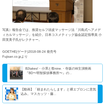
写真）報告会では、推奨セルフ頭皮マッサージ法「川島式ヘアメデ
ィカルマッサージ」を紹介。日本コスメティック協会認定指導員 小
田芙美子氏がレクチャー。
GOETHE(ゲーテ)2018-08-24 発売号
Fujisan.co.jpより
B2takes!・小澤と祭nine.・寺坂のW主演映画
『BD〜明智探偵事務所〜』の...
【動画】「頼まれたらします」と裸エプロンに意気
込み。マスカッツ・藤...