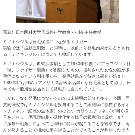
写真）日本医科大学形成外科学教室 小川令主任教授
ミノキシジルは発毛促進につながるトリガー
実験では「振動圧刺激」と同時に、以前より発毛効果があるとされ
る「ミノキシジル」についても検証しています。
ミノキシジルは、血管拡張剤として1950年代後半にアップジョン社
（現、ファイザー製薬）が創製したもの。投与された女性の顔が多
毛症になるという副作用から、発毛効果が期待され研究が始まり、
1988年にはFDA（アメリカ食品医薬品局）が発毛薬として認可。日
本でも一般用医薬品として発毛剤に含まれています。
しかし、なぜ発毛につながるのかは未解明の部分も多く、今回、同
共同研究ではミノキシジルを投与することで細胞膜に存在するイオ
ンチャネル（細胞の生体膜）のひとつ“カリウムチャネル”が開く様
子をとらえ、毛乳頭細胞が活性化する様子の視覚化に成功。また
「振動圧刺激」によっても同様に開口が起こることを観察でき、両
方を与えることで相乗効果を得ることができることが判明したそう