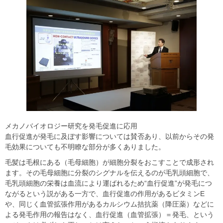
メカノバイオロジー研究を発毛促進に応用
血行促進が発毛に及ぼす影響については賛否あり、以前からその発
毛効果についても不明瞭な部分が多くありました。
毛髪は毛根にある（毛母細胞）が細胞分裂をおこすことで成形され
ます。その毛母細胞に分裂のシグナルを伝えるのが毛乳頭細胞で、
毛乳頭細胞の栄養は血流により運ばれるため“血行促進”が発毛につ
ながるという説がある一方で、血行促進の作用があるビタミンE
や、同じく血管拡張作用があるカルシウム拮抗薬（降圧薬）などに
よる発毛作用の報告はなく、血行促進（血管拡張）＝発毛、という