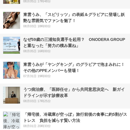
08月05日 17時48分
東雲うみ、「スピリッツ」の表紙＆グラビアに登場し妖
艶な雰囲気でファンを魅了！
08月03日 18時00分
なぜ59歳の三浦知良選手を起用？ ONODERA GROUP
と重なった「努力の積み重ね」
08月05日 16時00分
東雲うみが「ヤングキング」のグラビアで泡まみれに！
その他のPPEメンバーも登場！
07月31日 19時00分
うつ病治療、「医師任せ」から共同意思決定へ 新ガイ
ドラインが示す診療改革
08月03日 17時25分
「帰宅後、冷蔵庫が空っぽ」旅行前後の食事に約5割がス
トレス 負担を減らす賢い方法
08月01日 20時33分