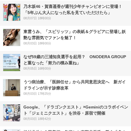
乃木坂46・賀喜遥香が週刊少年チャンピオンに登場！
「5年ぶん大人になった私を見ていただけたら」
08月07日 18時00分
東雲うみ、「スピリッツ」の表紙＆グラビアに登場し妖
艶な雰囲気でファンを魅了！
08月03日 18時00分
なぜ59歳の三浦知良選手を起用？ ONODERA GROUP
と重なった「努力の積み重ね」
08月05日 16時00分
うつ病治療、「医師任せ」から共同意思決定へ 新ガイ
ドラインが示す診療改革
08月03日 17時25分
Google、「ドラゴンクエスト」×Geminiのコラボイベン
ト「ジェミニクエスト」を渋谷・原宿で開催
08月03日 18時42分