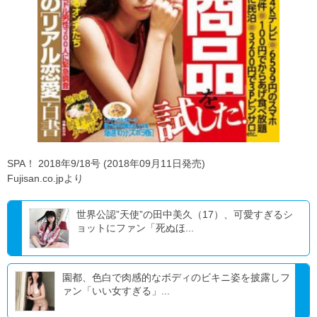
SPA！ 2018年9/18号 (2018年09月11日発売)
Fujisan.co.jpより
世界公認”天使”の田中美久（17）、可愛すぎるシ
ョットにファン「死ぬほ...
園都、色白で肉感的なボディのビキニ姿を披露しフ
ァン「いい女すぎる」...