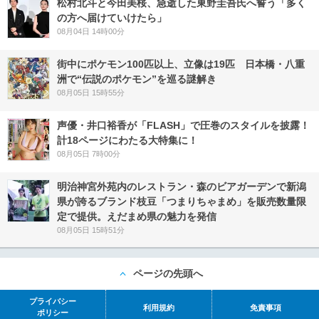
松村北斗と今田美桜、急逝した東野圭吾氏へ誓う「多く
の方へ届けていけたら」
08月04日 14時00分
街中にポケモン100匹以上、立像は19匹 日本橋・八重
洲で“伝説のポケモン”を巡る謎解き
08月05日 15時55分
声優・井口裕香が「FLASH」で圧巻のスタイルを披露！
計18ページにわたる大特集に！
08月05日 7時00分
明治神宮外苑内のレストラン・森のビアガーデンで新潟
県が誇るブランド枝豆「つまりちゃまめ」を販売数量限
定で提供。えだまめ県の魅力を発信
08月05日 15時51分
ページの先頭へ
プライバシー
利用規約
免責事項
ポリシー