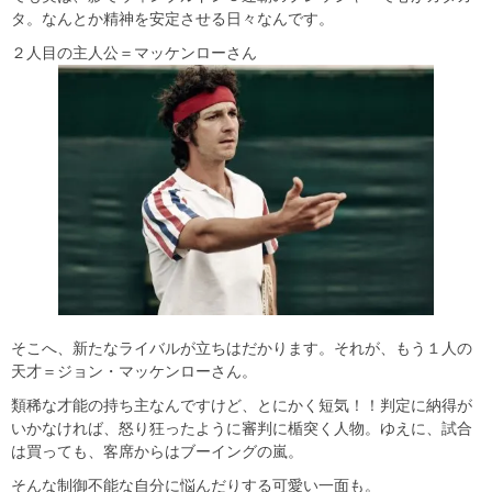
タ。なんとか精神を安定させる日々なんです。
２人目の主人公＝マッケンローさん
そこへ、新たなライバルが立ちはだかります。それが、もう１人の
天才＝ジョン・マッケンローさん。
類稀な才能の持ち主なんですけど、とにかく短気！！判定に納得が
いかなければ、怒り狂ったように審判に楯突く人物。ゆえに、試合
は買っても、客席からはブーイングの嵐。
そんな制御不能な自分に悩んだりする可愛い一面も。