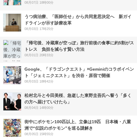
08月07日 18時00分
うつ病治療、「医師任せ」から共同意思決定へ 新ガイ
ドラインが示す診療改革
08月03日 17時25分
「帰宅後、冷蔵庫が空っぽ」旅行前後の食事に約5割がス
トレス 負担を減らす賢い方法
08月01日 20時33分
Google、「ドラゴンクエスト」×Geminiのコラボイベン
ト「ジェミニクエスト」を渋谷・原宿で開催
08月03日 18時42分
松村北斗と今田美桜、急逝した東野圭吾氏へ誓う「多く
の方へ届けていけたら」
08月04日 14時00分
街中にポケモン100匹以上、立像は19匹 日本橋・八重
洲で“伝説のポケモン”を巡る謎解き
08月05日 15時55分