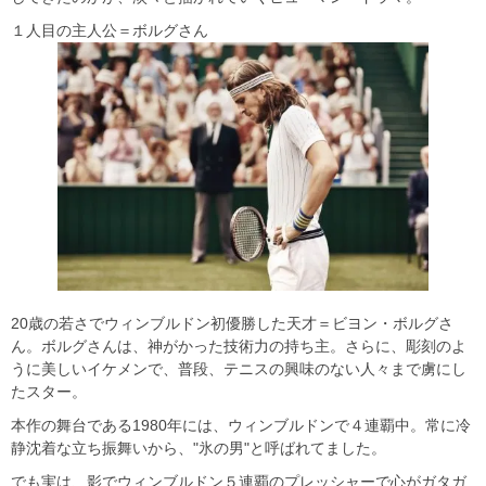
１人目の主人公＝ボルグさん
20歳の若さでウィンブルドン初優勝した天才＝ビヨン・ボルグさ
ん。ボルグさんは、神がかった技術力の持ち主。さらに、彫刻のよ
うに美しいイケメンで、普段、テニスの興味のない人々まで虜にし
たスター。
本作の舞台である1980年には、ウィンブルドンで４連覇中。常に冷
静沈着な立ち振舞いから、"氷の男"と呼ばれてました。
でも実は、影でウィンブルドン５連覇のプレッシャーで心がガタガ