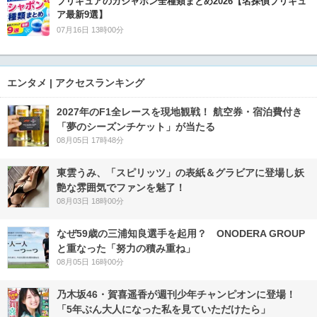
プリキュアのガシャポン全種類まとめ2026【名探偵プリキュ
ア最新9選】
07月16日 13時00分
エンタメ | アクセスランキング
2027年のF1全レースを現地観戦！ 航空券・宿泊費付き
「夢のシーズンチケット」が当たる
08月05日 17時48分
東雲うみ、「スピリッツ」の表紙＆グラビアに登場し妖
艶な雰囲気でファンを魅了！
08月03日 18時00分
なぜ59歳の三浦知良選手を起用？ ONODERA GROUP
と重なった「努力の積み重ね」
08月05日 16時00分
乃木坂46・賀喜遥香が週刊少年チャンピオンに登場！
「5年ぶん大人になった私を見ていただけたら」