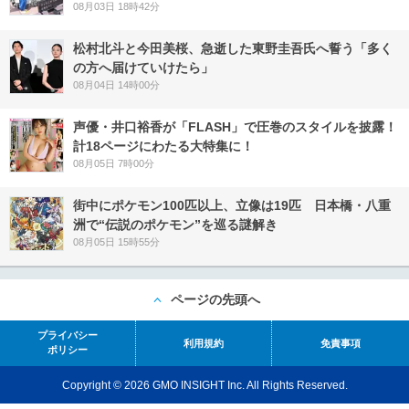
08月03日 18時42分
松村北斗と今田美桜、急逝した東野圭吾氏へ誓う「多く
の方へ届けていけたら」
08月04日 14時00分
声優・井口裕香が「FLASH」で圧巻のスタイルを披露！
計18ページにわたる大特集に！
08月05日 7時00分
街中にポケモン100匹以上、立像は19匹 日本橋・八重
洲で“伝説のポケモン”を巡る謎解き
08月05日 15時55分
ページの先頭へ
プライバシー
利用規約
免責事項
ポリシー
Copyright © 2026 GMO INSIGHT Inc. All Rights Reserved.