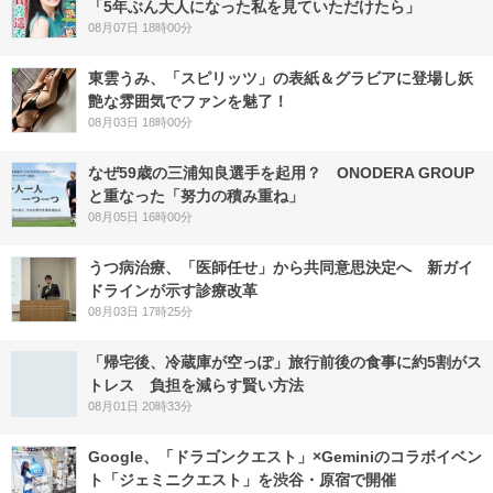
「5年ぶん大人になった私を見ていただけたら」
08月07日 18時00分
東雲うみ、「スピリッツ」の表紙＆グラビアに登場し妖
艶な雰囲気でファンを魅了！
08月03日 18時00分
なぜ59歳の三浦知良選手を起用？ ONODERA GROUP
と重なった「努力の積み重ね」
08月05日 16時00分
うつ病治療、「医師任せ」から共同意思決定へ 新ガイ
ドラインが示す診療改革
08月03日 17時25分
「帰宅後、冷蔵庫が空っぽ」旅行前後の食事に約5割がス
トレス 負担を減らす賢い方法
08月01日 20時33分
Google、「ドラゴンクエスト」×Geminiのコラボイベン
ト「ジェミニクエスト」を渋谷・原宿で開催