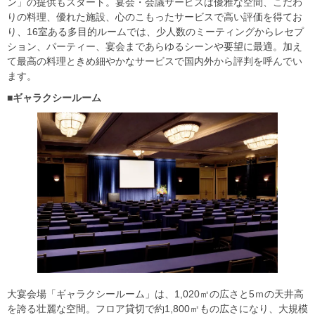
ン」の提供もスタート。宴会・会議サービスは優雅な空間、こだわ
りの料理、優れた施設、心のこもったサービスで高い評価を得てお
り、16室ある多目的ルームでは、少人数のミーティングからレセプ
ション、パーティー、宴会まであらゆるシーンや要望に最適。加え
て最高の料理ときめ細やかなサービスで国内外から評判を呼んでい
ます。
■ギャラクシールーム
大宴会場「ギャラクシールーム」は、1,020㎡の広さと5ｍの天井高
を誇る壮麗な空間。フロア貸切で約1,800㎡もの広さになり、大規模