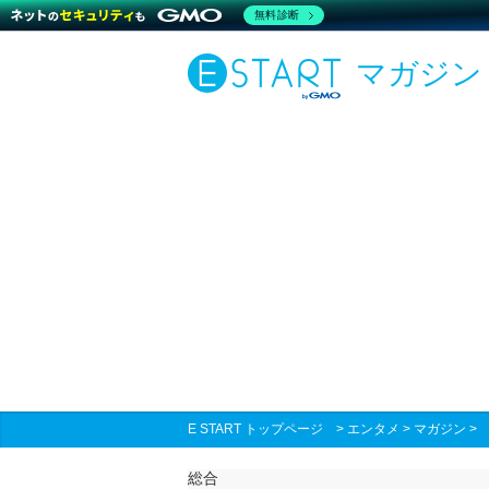
無料診断
マガジン
E START トップページ
>
エンタメ
>
マガジン
総合