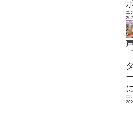
エ
202
エ
202