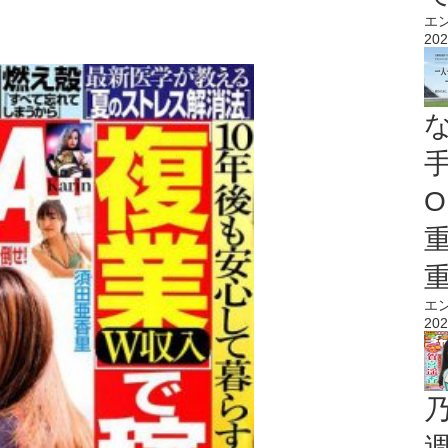
エ
202
O
エ
202