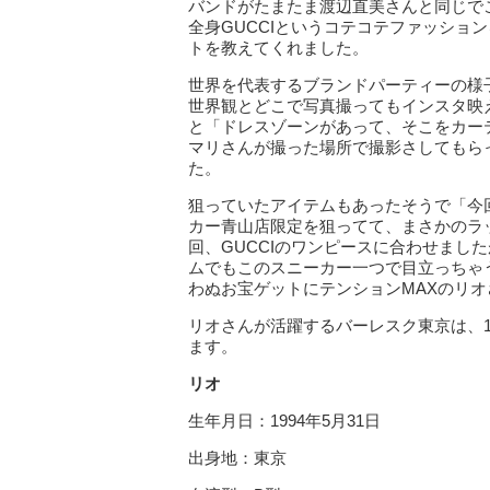
バンドがたまたま渡辺
直美さんと同じで
全身GUCCIというコ
テコテファッション
トを教えてくれました。
世界を代表するブランドパーティーの様子
世界観とどこで写真撮ってもインスタ映
と「ドレスゾーンがあって、そこをカー
マリさんが撮った場所で撮影さしてもら
た。
狙っていたアイテムもあったそうで「今
カー青山店限定を狙ってて、まさかのラ
回、GUCCIのワンピースに合わせまし
ムでもこのスニーカー一つで目立っちゃ
わぬお宝ゲットにテンションMAXのリオ
リオさんが活躍するバーレスク東京は、18:
ます。
リオ
生年月日：1994年5月31日
出身地：東京