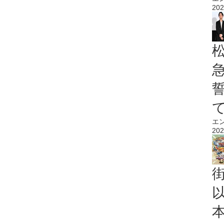
202
エ
202