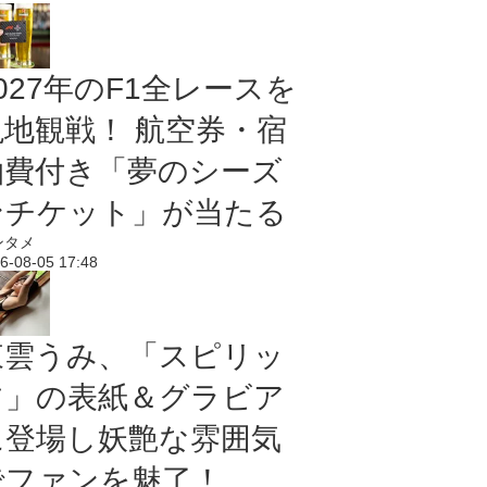
027年のF1全レースを
現地観戦！ 航空券・宿
泊費付き「夢のシーズ
ンチケット」が当たる
ンタメ
6-08-05 17:48
東雲うみ、「スピリッ
ツ」の表紙＆グラビア
に登場し妖艶な雰囲気
でファンを魅了！