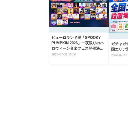
ピューロランド発「SPOOKY
PUMPKIN 2026」一夜限りのハ
ガチャガ
ロウィーン音楽フェス開催決
国エリア別
定！
2026-07-31 15:00
2026-07-17 