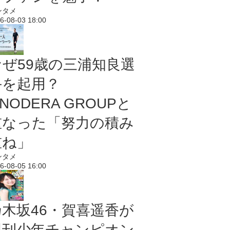
ンタメ
6-08-03 18:00
なぜ59歳の三浦知良選
手を起用？
NODERA GROUPと
重なった「努力の積み
重ね」
ンタメ
6-08-05 16:00
乃木坂46・賀喜遥香が
週刊少年チャンピオン