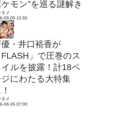
ポケモン”を巡る謎解き
ンタメ
6-08-05 15:55
声優・井口裕香が
「FLASH」で圧巻のス
タイルを披露！計18ペ
ージにわたる大特集
に！
ンタメ
6-08-05 07:00