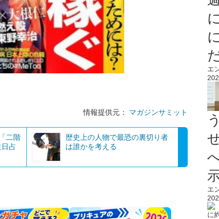
エ
202
情報提供元：
マガジンサミット
？「二階
歴史上の人物で最恐の裏切り者
生日占
は誰かを考える
エ
202