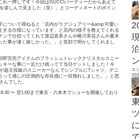
これ一押しです！今回はGUCCIパーティーだからあえて
を楽しんで見ました（笑）」とコーディネートのポイン
2
について尋ねると「店内がラグジュアリー&amp;可愛い
えする仕様になっています」と店内の様子を教えてくれる
テンで仕切ってくれて渡辺直美さんや蜷川実花さんや夏木
った事が凄く嬉しかった。」と笑顔で明かしてくれまし
回即完売アイテムのフラッシュトレッククリスタルスニー
ッキーな事に一足だけ残ってて当日ゲットしました！今
エ
たが超主役級のスニーカーなんでシンプルにTシャツ、デニ
202
うって感じの圧倒的な存在感に一目惚れしました。」と思
さんでした。
30 〜 翌1:00まで東京・六本木でショーを開催しており