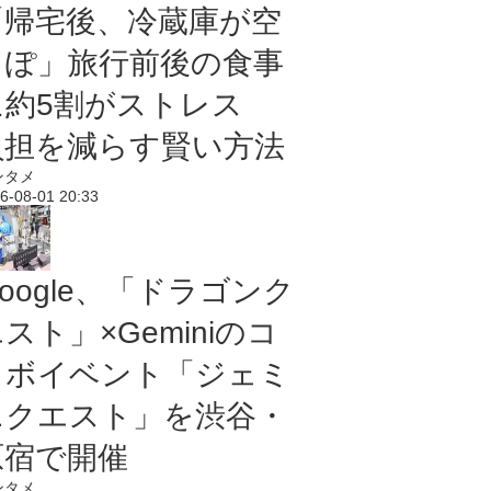
「帰宅後、冷蔵庫が空
っぽ」旅行前後の食事
に約5割がストレス
負担を減らす賢い方法
ンタメ
6-08-01 20:33
oogle、「ドラゴンク
スト」×Geminiのコ
ラボイベント「ジェミ
ニクエスト」を渋谷・
原宿で開催
ンタメ