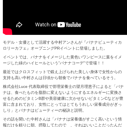
モデル・女優として活躍する中村アンさんが『バナナビューティカ
ロリーカフェ』オープニングPRイベントに登場しました。
イベントでは、バナナをイメージした黄色いワンピースに葉をイメ
ージした緑のハイヒールという”バナナコーデ”で登場！！
最近ではクロスフィットで鍛え上げられた美しい身体で女性からの
支持も高い中村さんは日頃から朝食でバナナを食べているそう。
株式会社Luce 代表取締役で管理栄養士の望月理恵子によると「バナ
ナは、食べたものを脂肪に変えないようにするエネルギーに変換さ
せるためのビタミンB群や美容健康に欠かせないビタミンCなどが豊
富に含まれており、女性にとってはとてもうれしい栄養成分がぎっ
しり」とバナナはビューティーの秘訣と説明。
その話を聞いた中村さんは「バナナは栄養価がすごく高いという情
報だけを頼りに朝、摂取してたので 、それはいいことだったんだ