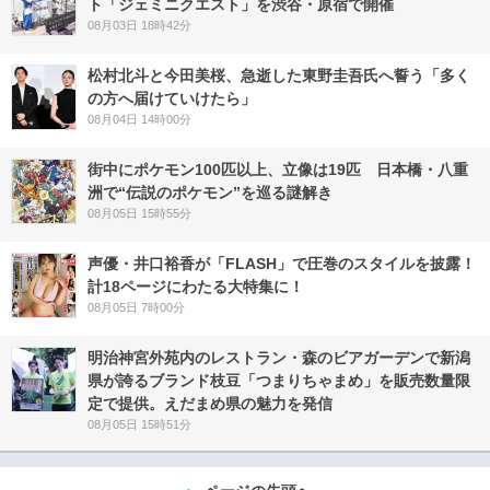
ト「ジェミニクエスト」を渋谷・原宿で開催
08月03日 18時42分
松村北斗と今田美桜、急逝した東野圭吾氏へ誓う「多く
の方へ届けていけたら」
08月04日 14時00分
街中にポケモン100匹以上、立像は19匹 日本橋・八重
洲で“伝説のポケモン”を巡る謎解き
08月05日 15時55分
声優・井口裕香が「FLASH」で圧巻のスタイルを披露！
計18ページにわたる大特集に！
08月05日 7時00分
明治神宮外苑内のレストラン・森のビアガーデンで新潟
県が誇るブランド枝豆「つまりちゃまめ」を販売数量限
定で提供。えだまめ県の魅力を発信
08月05日 15時51分