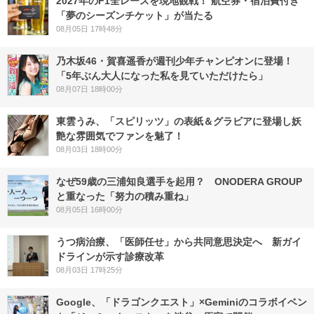
2027年のF1全レースを現地観戦！ 航空券・宿泊費付き
「夢のシーズンチケット」が当たる
08月05日 17時48分
乃木坂46・賀喜遥香が週刊少年チャンピオンに登場！
「5年ぶん大人になった私を見ていただけたら」
08月07日 18時00分
東雲うみ、「スピリッツ」の表紙＆グラビアに登場し妖
艶な雰囲気でファンを魅了！
08月03日 18時00分
なぜ59歳の三浦知良選手を起用？ ONODERA GROUP
と重なった「努力の積み重ね」
08月05日 16時00分
うつ病治療、「医師任せ」から共同意思決定へ 新ガイ
ドラインが示す診療改革
08月03日 17時25分
Google、「ドラゴンクエスト」×Geminiのコラボイベン