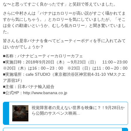
な〜と思ってすごく良かったです」と笑顔で答えていました。
さらに中村さんは「バナナはカロリーが高い説がすごく囁かれてま
すから気にしちゃう。」とカロリーを気にしていましたが、「そこ
は全くの勘違いというか、むしろ低カロリー」と聞き驚いていまし
た。
皆さんも是非バナナを食べてビューティーボディを手に入れてみて
はいかがでしょうか？
■名称：バナナビューティーカロリーカフェ
■実施日時：2018年9月20日（木）～9月23日（日） 11:00～23:00
※20日（木）は16：00～23：00 ※23日（日）は11：00～20：00
■実施場所：cafe STUDIO（東京都渋谷区神宮前4-31-10 YMスクエ
ア原宿1F）
■主催：日本バナナ輸入組合
■公式HP：http://www.banana.co.jp
視覚障害者の見えない世界を映像に？！9月28日か
ら公開のサスペンス映画...