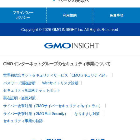
ページの先頭へ
プライバシー
利用規約
免責事項
ポリシー
Copyright © 2026 GMO INSIGHT Inc. All Rights Reserved.
GMOインターネットグループのセキュリティ事業について
世界初総合ネットセキュリティサービス「GMOセキュリティ24」
パスワード漏洩診断
Webサイトリスク診断
セキュリティ相談AIチャットボット
実在証明・盗聴対策
サイバー攻撃対策（GMOサイバーセキュリティ byイエラエ）
サイバー攻撃対策（GMO Flatt Security）
なりすまし対策
セキュリティ事業の軌跡