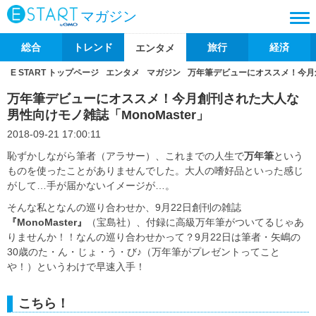
マガジン
総合
トレンド
旅行
経済
エンタメ
E START トップページ
エンタメ
マガジン
万年筆デビューにオススメ！今月創
万年筆デビューにオススメ！今月創刊された大人な
男性向けモノ雑誌「MonoMaster」
2018-09-21 17:00:11
恥ずかしながら筆者（アラサー）、これまでの人生で
万年筆
という
ものを使ったことがありませんでした。大人の嗜好品といった感じ
がして…手が届かないイメージが…。
そんな私となんの巡り合わせか、9月22日創刊の雑誌
『MonoMaster』
（宝島社）、付録に高級万年筆がついてるじゃあ
りませんか！！なんの巡り合わせかって？9月22日は筆者・矢嶋の
30歳のた・ん・じょ・う・び♪（万年筆がプレゼントってこと
や！）というわけで早速入手！
こちら！