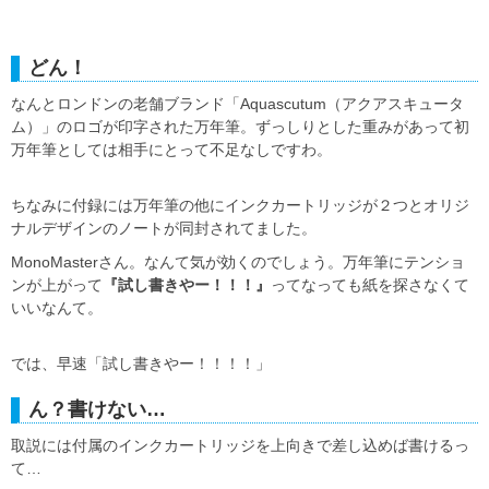
どん！
なんとロンドンの老舗ブランド「Aquascutum（アクアスキュータ
ム）」のロゴが印字された万年筆。ずっしりとした重みがあって初
万年筆としては相手にとって不足なしですわ。
ちなみに付録には万年筆の他にインクカートリッジが２つとオリジ
ナルデザインのノートが同封されてました。
MonoMasterさん。なんて気が効くのでしょう。万年筆にテンショ
ンが上がって
『試し書きやー！！！』
ってなっても紙を探さなくて
いいなんて。
では、早速「試し書きやー！！！！」
ん？書けない…
取説には付属のインクカートリッジを上向きで差し込めば書けるっ
て…