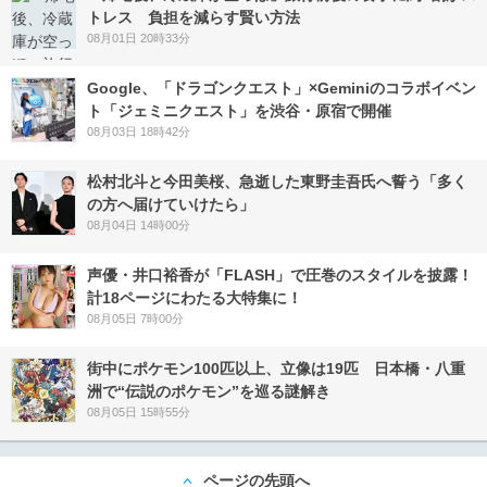
トレス 負担を減らす賢い方法
08月01日 20時33分
Google、「ドラゴンクエスト」×Geminiのコラボイベン
ト「ジェミニクエスト」を渋谷・原宿で開催
08月03日 18時42分
松村北斗と今田美桜、急逝した東野圭吾氏へ誓う「多く
の方へ届けていけたら」
08月04日 14時00分
声優・井口裕香が「FLASH」で圧巻のスタイルを披露！
計18ページにわたる大特集に！
08月05日 7時00分
街中にポケモン100匹以上、立像は19匹 日本橋・八重
洲で“伝説のポケモン”を巡る謎解き
08月05日 15時55分
ページの先頭へ