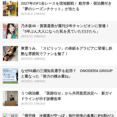
2027年のF1全レースを現地観戦！ 航空券・宿泊費付き
「夢のシーズンチケット」が当たる
08月05日 17時48分
乃木坂46・賀喜遥香が週刊少年チャンピオンに登場！
「5年ぶん大人になった私を見ていただけたら」
08月07日 18時00分
東雲うみ、「スピリッツ」の表紙＆グラビアに登場し妖
艶な雰囲気でファンを魅了！
08月03日 18時00分
なぜ59歳の三浦知良選手を起用？ ONODERA GROUP
と重なった「努力の積み重ね」
08月05日 16時00分
うつ病治療、「医師任せ」から共同意思決定へ 新ガイ
ドラインが示す診療改革
08月03日 17時25分
「帰宅後、冷蔵庫が空っぽ」旅行前後の食事に約5割がス