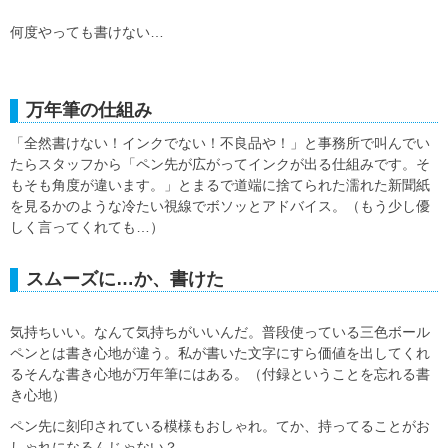
何度やっても書けない…
万年筆の仕組み
「全然書けない！インクでない！不良品や！」と事務所で叫んでい
たらスタッフから「ペン先が広がってインクが出る仕組みです。そ
もそも角度が違います。」とまるで道端に捨てられた濡れた新聞紙
を見るかのような冷たい視線でボソッとアドバイス。（もう少し優
しく言ってくれても…）
スムーズに…か、書けた
気持ちいい。なんて気持ちがいいんだ。普段使っている三色ボール
ペンとは書き心地が違う。私が書いた文字にすら価値を出してくれ
るそんな書き心地が万年筆にはある。（付録ということを忘れる書
き心地）
ペン先に刻印されている模様もおしゃれ。てか、持ってることがお
しゃれになるんじゃない？