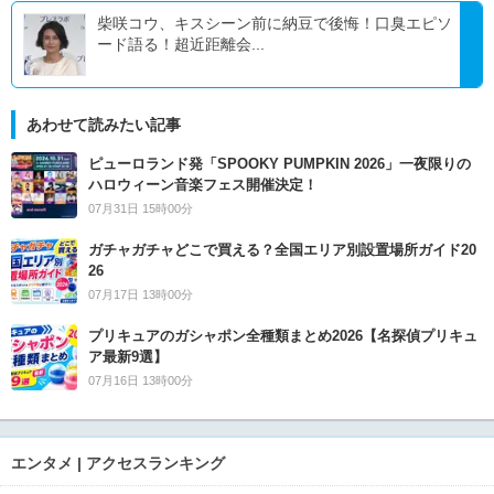
柴咲コウ、キスシーン前に納豆で後悔！口臭エピソ
ード語る！超近距離会...
あわせて読みたい記事
ピューロランド発「SPOOKY PUMPKIN 2026」一夜限りの
ハロウィーン音楽フェス開催決定！
07月31日 15時00分
ガチャガチャどこで買える？全国エリア別設置場所ガイド20
26
07月17日 13時00分
プリキュアのガシャポン全種類まとめ2026【名探偵プリキュ
ア最新9選】
07月16日 13時00分
エンタメ | アクセスランキング