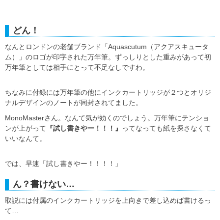
どん！
なんとロンドンの老舗ブランド「Aquascutum（アクアスキュータ
ム）」のロゴが印字された万年筆。ずっしりとした重みがあって初
万年筆としては相手にとって不足なしですわ。
ちなみに付録には万年筆の他にインクカートリッジが２つとオリジ
ナルデザインのノートが同封されてました。
MonoMasterさん。なんて気が効くのでしょう。万年筆にテンショ
ンが上がって
『試し書きやー！！！』
ってなっても紙を探さなくて
いいなんて。
では、早速「試し書きやー！！！！」
ん？書けない…
取説には付属のインクカートリッジを上向きで差し込めば書けるっ
て…