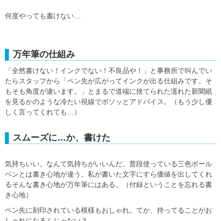
何度やっても書けない…
万年筆の仕組み
「全然書けない！インクでない！不良品や！」と事務所で叫んでい
たらスタッフから「ペン先が広がってインクが出る仕組みです。そ
もそも角度が違います。」とまるで道端に捨てられた濡れた新聞紙
を見るかのような冷たい視線でボソッとアドバイス。（もう少し優
しく言ってくれても…）
スムーズに…か、書けた
気持ちいい。なんて気持ちがいいんだ。普段使っている三色ボール
ペンとは書き心地が違う。私が書いた文字にすら価値を出してくれ
るそんな書き心地が万年筆にはある。（付録ということを忘れる書
き心地）
ペン先に刻印されている模様もおしゃれ。てか、持ってることがお
しゃれになるんじゃない？