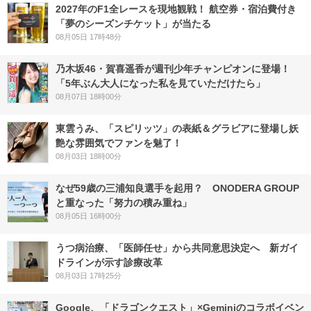
2027年のF1全レースを現地観戦！ 航空券・宿泊費付き
「夢のシーズンチケット」が当たる
08月05日 17時48分
乃木坂46・賀喜遥香が週刊少年チャンピオンに登場！
「5年ぶん大人になった私を見ていただけたら」
08月07日 18時00分
東雲うみ、「スピリッツ」の表紙＆グラビアに登場し妖
艶な雰囲気でファンを魅了！
08月03日 18時00分
なぜ59歳の三浦知良選手を起用？ ONODERA GROUP
と重なった「努力の積み重ね」
08月05日 16時00分
うつ病治療、「医師任せ」から共同意思決定へ 新ガイ
ドラインが示す診療改革
08月03日 17時25分
Google、「ドラゴンクエスト」×Geminiのコラボイベン