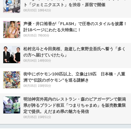
ト「ジェミニクエスト」を渋谷・原宿で開催
08月03日 18時42分
声優・井口裕香が「FLASH」で圧巻のスタイルを披露！
計18ページにわたる大特集に！
08月05日 7時00分
松村北斗と今田美桜、急逝した東野圭吾氏へ誓う「多く
の方へ届けていけたら」
08月04日 14時00分
街中にポケモン100匹以上、立像は19匹 日本橋・八重
洲で“伝説のポケモン”を巡る謎解き
08月05日 15時55分
明治神宮外苑内のレストラン・森のビアガーデンで新潟
県が誇るブランド枝豆「つまりちゃまめ」を販売数量限
定で提供。えだまめ県の魅力を発信
08月05日 15時51分