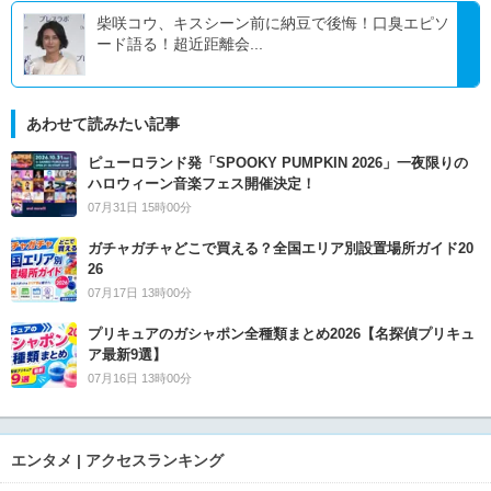
柴咲コウ、キスシーン前に納豆で後悔！口臭エピソ
ード語る！超近距離会...
あわせて読みたい記事
ピューロランド発「SPOOKY PUMPKIN 2026」一夜限りの
ハロウィーン音楽フェス開催決定！
07月31日 15時00分
ガチャガチャどこで買える？全国エリア別設置場所ガイド20
26
07月17日 13時00分
プリキュアのガシャポン全種類まとめ2026【名探偵プリキュ
ア最新9選】
07月16日 13時00分
エンタメ | アクセスランキング