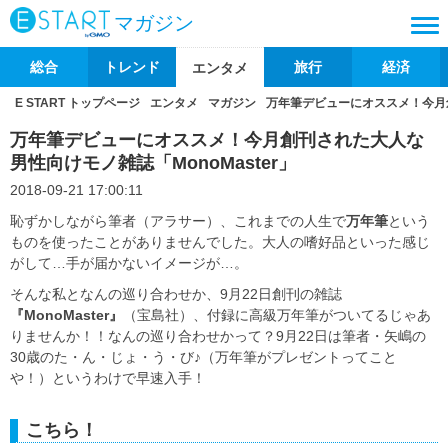
マガジン
総合
トレンド
旅行
経済
エンタメ
E START トップページ
エンタメ
マガジン
万年筆デビューにオススメ！今月創
万年筆デビューにオススメ！今月創刊された大人な
男性向けモノ雑誌「MonoMaster」
2018-09-21 17:00:11
恥ずかしながら筆者（アラサー）、これまでの人生で
万年筆
という
ものを使ったことがありませんでした。大人の嗜好品といった感じ
がして…手が届かないイメージが…。
そんな私となんの巡り合わせか、9月22日創刊の雑誌
『MonoMaster』
（宝島社）、付録に高級万年筆がついてるじゃあ
りませんか！！なんの巡り合わせかって？9月22日は筆者・矢嶋の
30歳のた・ん・じょ・う・び♪（万年筆がプレゼントってこと
や！）というわけで早速入手！
こちら！