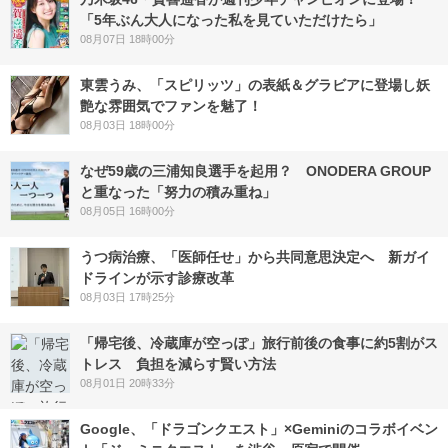
「5年ぶん大人になった私を見ていただけたら」
08月07日 18時00分
東雲うみ、「スピリッツ」の表紙＆グラビアに登場し妖
艶な雰囲気でファンを魅了！
08月03日 18時00分
なぜ59歳の三浦知良選手を起用？ ONODERA GROUP
と重なった「努力の積み重ね」
08月05日 16時00分
うつ病治療、「医師任せ」から共同意思決定へ 新ガイ
ドラインが示す診療改革
08月03日 17時25分
「帰宅後、冷蔵庫が空っぽ」旅行前後の食事に約5割がス
トレス 負担を減らす賢い方法
08月01日 20時33分
Google、「ドラゴンクエスト」×Geminiのコラボイベン