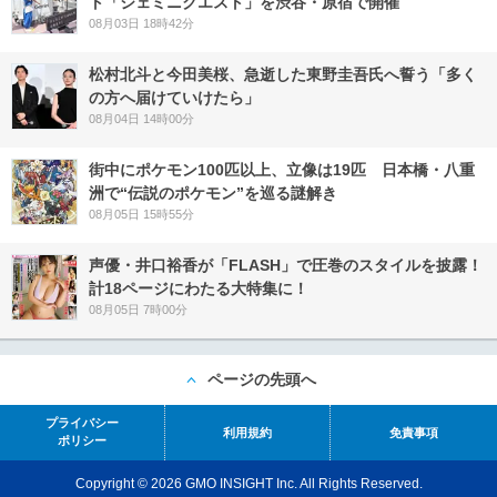
ト「ジェミニクエスト」を渋谷・原宿で開催
08月03日 18時42分
松村北斗と今田美桜、急逝した東野圭吾氏へ誓う「多く
の方へ届けていけたら」
08月04日 14時00分
街中にポケモン100匹以上、立像は19匹 日本橋・八重
洲で“伝説のポケモン”を巡る謎解き
08月05日 15時55分
声優・井口裕香が「FLASH」で圧巻のスタイルを披露！
計18ページにわたる大特集に！
08月05日 7時00分
ページの先頭へ
プライバシー
利用規約
免責事項
ポリシー
Copyright © 2026 GMO INSIGHT Inc. All Rights Reserved.