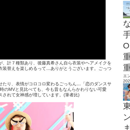
O
が、計７種類あり、後藤真希さん自ら衣装やヘアメイクを
衣装替えを楽しめるって…ありがとうございます。ごっつ
エ
202
せたり、表情がコロコロ変わるごっちん…「恋のダンスサ
当時のMVと見比べても、今も昔もなんらかわりない可愛
されて女神感が増しています。(筆者比)