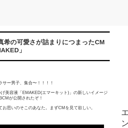
真希の可愛さが詰まりにつまったCM
AKED」
ラサー男子、集合〜！！！！
げ美容液「EMAKED(エマーキット)」の新しいイメージ
BCMが公開されたぞ！
てお思いのそこのあなた。まずCMを見て欲しい。
エ