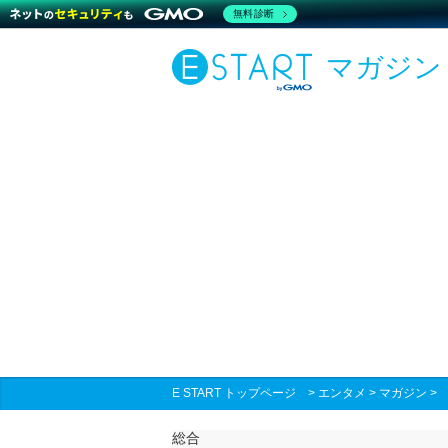
無料診断
マガジン
E START トップページ
>
エンタメ
>
マガジン
総合