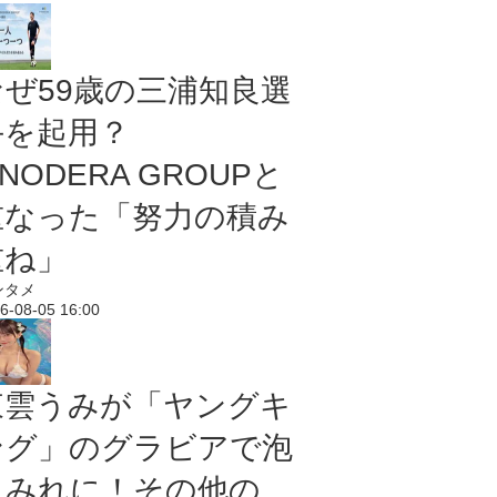
なぜ59歳の三浦知良選
手を起用？
NODERA GROUPと
重なった「努力の積み
重ね」
ンタメ
6-08-05 16:00
東雲うみが「ヤングキ
ング」のグラビアで泡
まみれに！その他の