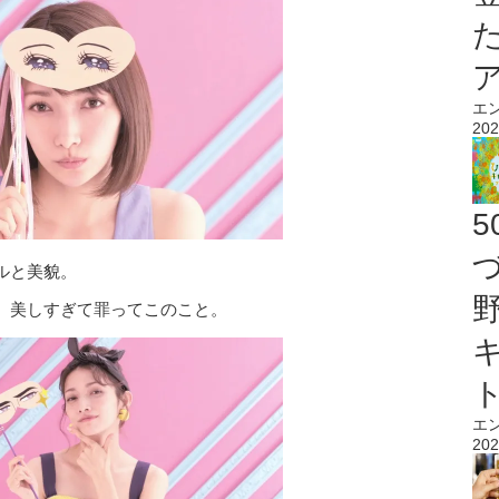
エ
202
ルと美貌。
。美しすぎて罪ってこのこと。
エ
202