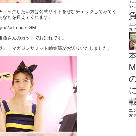
チェックしたい方は公式サイトをぜひチェックしてみてく
あなたを迎えてくれます。
エ
/gm/?ad_code=GM
202
後藤さんのカットでお別れです。
以上、マガジンサミット編集部がお送りいたしました。
M
エ
202