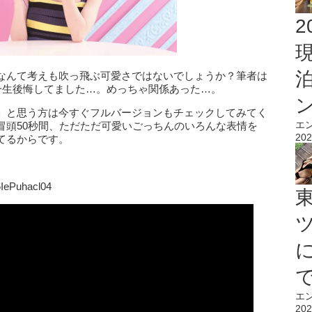
2
なんて考えも吹っ飛ぶ可愛さではないでしょうか？筆者は
一生後悔してました…。めっちゃ関係あった…。
」と思う方は今すぐフルバージョンもチェックしてみてく
エ
冒頭50秒間、ただただ可愛いごっちんのいろんな表情を
202
てるからです。
ePuhacl04
エ
202