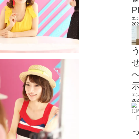
エ
202
エ
202