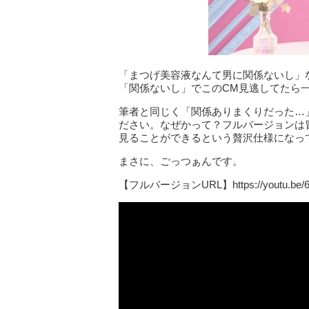
「まつげ美容液なんて男に関係ないし」
「関係ないし」でこのCM見逃してたら
筆者と同じく「関係ありまくりだった…
ださい。なぜかって？フルバージョンは
見ることができるという贅沢仕様になっ
まさに、ごっつぁんです。
【フルバージョンURL】https://youtu.be/6I