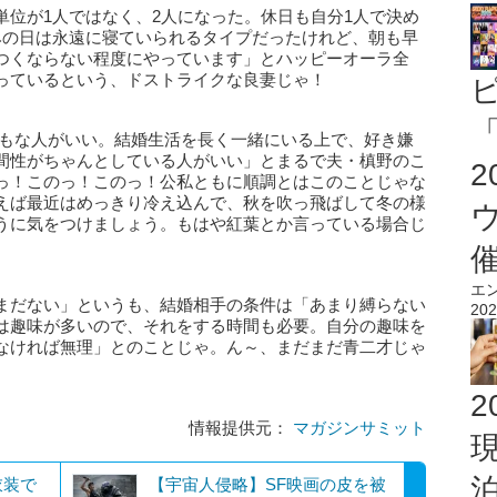
単位が1人ではなく、2人になった。休日も自分1人で決め
みの日は永遠に寝ていられるタイプだったけれど、朝も早
つくならない程度にやっています」とハッピーオーラ全
っているという、ドストライクな良妻じゃ！
「
もな人がいい。結婚生活を長く一緒にいる上で、好き嫌
間性がちゃんとしている人がいい」とまるで夫・槙野のこ
っ！このっ！このっ！公私ともに順調とはこのことじゃな
えば最近はめっきり冷え込んで、秋を吹っ飛ばして冬の様
うに気をつけましょう。もはや紅葉とか言っている場合じ
エ
まだない」というも、結婚相手の条件は「あまり縛らない
202
は趣味が多いので、それをする時間も必要。自分の趣味を
なければ無理」とのことじゃ。ん～、まだまだ青二才じゃ
2
情報提供元：
マガジンサミット
衣装で
【宇宙人侵略】SF映画の皮を被