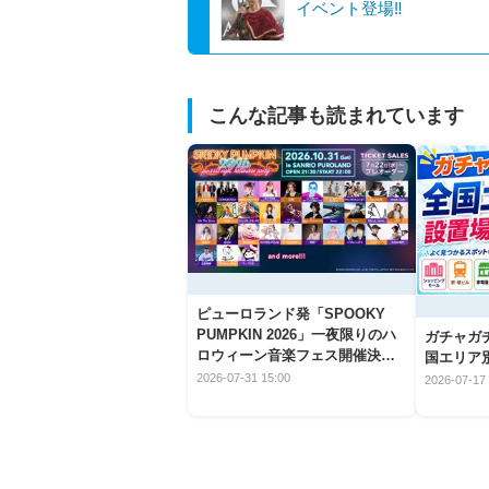
イベント登場‼
こんな記事も読まれています
ピューロランド発「SPOOKY
PUMPKIN 2026」一夜限りのハ
ガチャガ
ロウィーン音楽フェス開催決
国エリア別
定！
2026-07-31 15:00
2026-07-17 