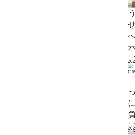
エ
202
エ
202