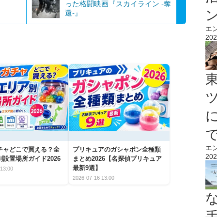
った格闘映画『スカイライン -奪
還-』
エ
202
エ
チャどこで買える？全
プリキュアのガシャポン全種類
202
設置場所ガイド2026
まとめ2026【名探偵プリキュア
最新9選】
13:00
2026-07-16 13:00