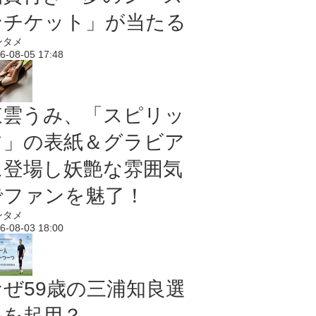
ンチケット」が当たる
ンタメ
6-08-05 17:48
東雲うみ、「スピリッ
ツ」の表紙＆グラビア
に登場し妖艶な雰囲気
でファンを魅了！
ンタメ
6-08-03 18:00
なぜ59歳の三浦知良選
手を起用？