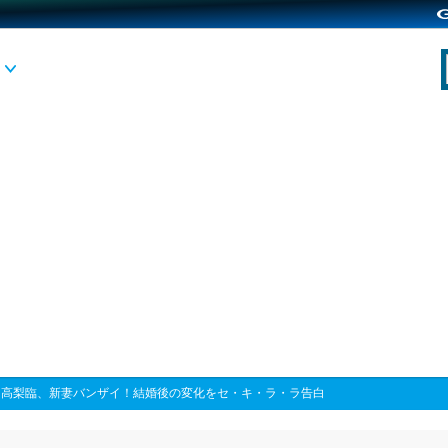
>
高梨臨、新妻バンザイ！結婚後の変化をセ・キ・ラ・ラ告白