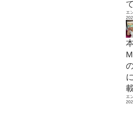
エ
202
M
エ
202