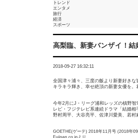
トレンド
エンタメ
旅行
経済
スポーツ
高梨臨、新妻バンザイ！結
2018-09-27 16:32:11
全国津々浦々、三度の飯より新妻好きな
キラキラ輝き、幸せ絶頂の新妻女優を。
今年2月にJ・リーグ浦和レッズの槙野智
レビ・フジテレビ系連続ドラマ「結婚相手は
野村周平、大谷亮平、佐津川愛美、若村
GOETHE(ゲーテ) 2018年11月号 (2018年
Fujisan.co.jpより