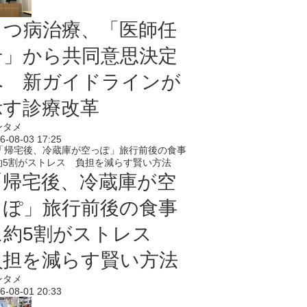
うつ病治療、「医師任
せ」から共同意思決定
へ 新ガイドラインが
示す診療改革
ンタメ
6-08-03 17:25
「帰宅後、冷蔵庫が空
っぽ」旅行前後の食事
に約5割がストレス
負担を減らす賢い方法
ンタメ
6-08-01 20:33