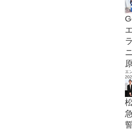
G
エ
エ
202