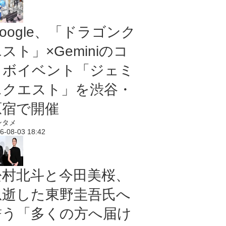
oogle、「ドラゴンク
スト」×Geminiのコ
ラボイベント「ジェミ
ニクエスト」を渋谷・
原宿で開催
ンタメ
6-08-03 18:42
松村北斗と今田美桜、
急逝した東野圭吾氏へ
誓う「多くの方へ届け