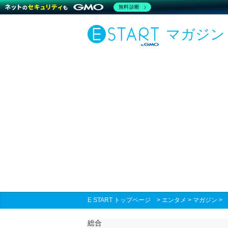
無料診断
マガジン
E START トップページ
>
エンタメ
>
マガジン
総合