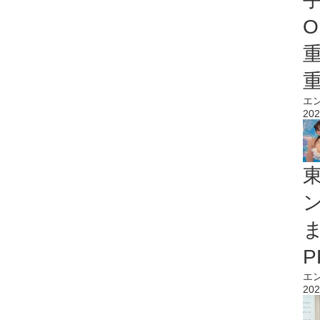
O
エ
202
エ
202