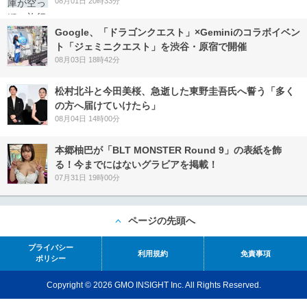
08月01日 20時33分
Google、「ドラゴンクエスト」×Geminiのコラボイベン
ト「ジェミニクエスト」を渋谷・原宿で開催
08月03日 18時42分
松村北斗と今田美桜、急逝した東野圭吾氏へ誓う「多く
の方へ届けていけたら」
08月04日 14時00分
本郷柚巴が「BLT MONSTER Round 9」の表紙を飾
る！今までにはないグラビアを掲載！
07月31日 19時00分
ページの先頭へ
プライバシー
利用規約
免責事項
ポリシー
Copyright © 2026 GMO INSIGHT Inc. All Rights Reserved.