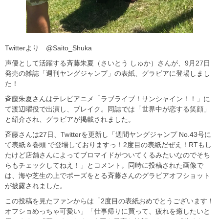
Twitterより @Saito_Shuka
声優として活躍する斉藤朱夏（さいとう しゅか）さんが、9月27日
発売の雑誌「週刊ヤングジャンプ」の表紙、グラビアに登場しまし
た！
斉藤朱夏さんはテレビアニメ「ラブライブ！サンシャイン！！」に
て渡辺曜役で出演し、ブレイク。同誌では「世界中が恋する笑顔」
と紹介され、グラビアが掲載されました。
斉藤さんは27日、Twitterを更新し「週間ヤングジャンプ No.43号に
て表紙＆巻頭 で登場しておりますっ！2度目の表紙だぜえ！RTもし
たけど店舗さんによってブロマイドがついてくるみたいなのでそち
らもチェックしてねえ！」とコメント。同時に投稿された画像で
は、海や芝生の上でポーズをとる斉藤さんのグラビアオフショット
が披露されました。
この投稿を見たファンからは「2度目の表紙おめでとうございます！
オフショめっちゃ可愛い」「仕事帰りに買って、疲れを癒したいと