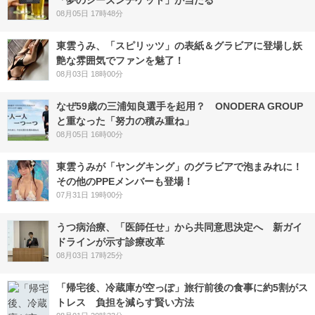
「夢のシーズンチケット」が当たる
08月05日 17時48分
東雲うみ、「スピリッツ」の表紙＆グラビアに登場し妖
艶な雰囲気でファンを魅了！
08月03日 18時00分
なぜ59歳の三浦知良選手を起用？ ONODERA GROUP
と重なった「努力の積み重ね」
08月05日 16時00分
東雲うみが「ヤングキング」のグラビアで泡まみれに！
その他のPPEメンバーも登場！
07月31日 19時00分
うつ病治療、「医師任せ」から共同意思決定へ 新ガイ
ドラインが示す診療改革
08月03日 17時25分
「帰宅後、冷蔵庫が空っぽ」旅行前後の食事に約5割がス
トレス 負担を減らす賢い方法