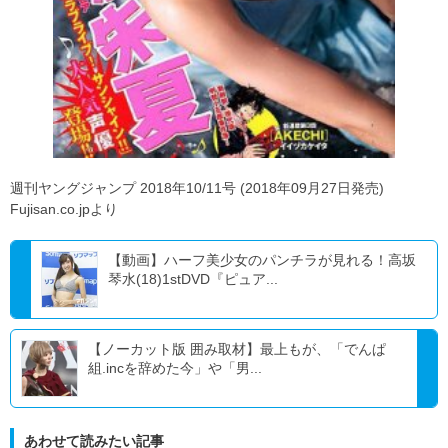
週刊ヤングジャンプ 2018年10/11号 (2018年09月27日発売)
Fujisan.co.jpより
【動画】ハーフ美少女のパンチラが見れる！高坂
琴水(18)1stDVD『ピュア...
【ノーカット版 囲み取材】最上もが、「でんぱ
組.incを辞めた今」や「男...
あわせて読みたい記事