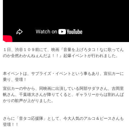
１日、渋谷１０９前にて、映画『音量を上げろタコ！なに歌ってん
のか全然わかんねぇんだよ！！』起爆イベントが行われました。
本イベントは、サプライズ・イベントという事もあり、宣伝カーに
乗り、登壇！
宣伝カーの中から、同映画に出演している阿部サダヲさん、吉岡里
帆さん、千葉雄大さんが降りてくると、ギャラリーからは割れんば
かりの歓声が上がりました。
さらに「音タコ応援隊」として、今大人気のアルコ＆ピースさんも
登壇！！