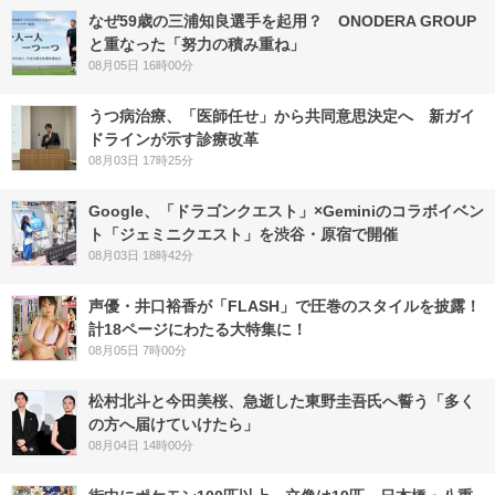
なぜ59歳の三浦知良選手を起用？ ONODERA GROUP
と重なった「努力の積み重ね」
08月05日 16時00分
うつ病治療、「医師任せ」から共同意思決定へ 新ガイ
ドラインが示す診療改革
08月03日 17時25分
Google、「ドラゴンクエスト」×Geminiのコラボイベン
ト「ジェミニクエスト」を渋谷・原宿で開催
08月03日 18時42分
声優・井口裕香が「FLASH」で圧巻のスタイルを披露！
計18ページにわたる大特集に！
08月05日 7時00分
松村北斗と今田美桜、急逝した東野圭吾氏へ誓う「多く
の方へ届けていけたら」
08月04日 14時00分