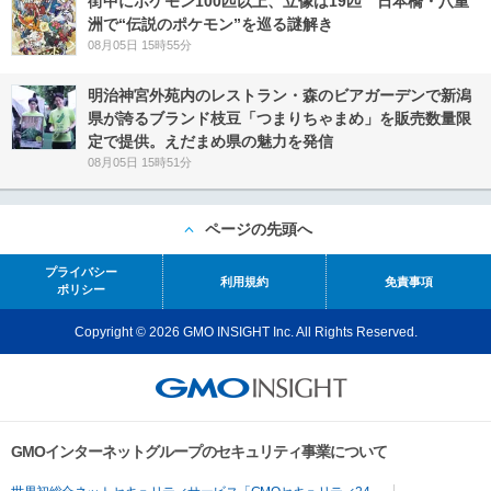
街中にポケモン100匹以上、立像は19匹 日本橋・八重
洲で“伝説のポケモン”を巡る謎解き
08月05日 15時55分
明治神宮外苑内のレストラン・森のビアガーデンで新潟
県が誇るブランド枝豆「つまりちゃまめ」を販売数量限
定で提供。えだまめ県の魅力を発信
08月05日 15時51分
ページの先頭へ
プライバシー
利用規約
免責事項
ポリシー
Copyright © 2026 GMO INSIGHT Inc. All Rights Reserved.
GMOインターネットグループのセキュリティ事業について