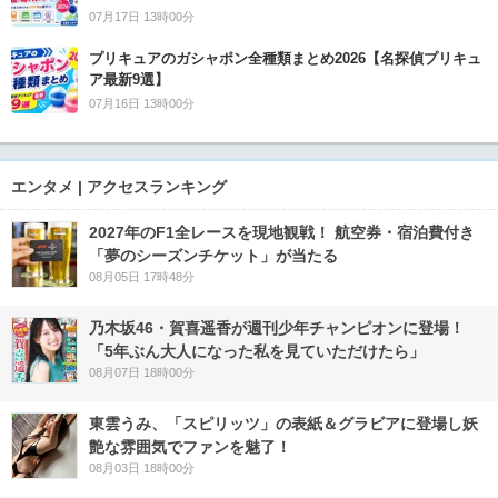
07月17日 13時00分
プリキュアのガシャポン全種類まとめ2026【名探偵プリキュ
ア最新9選】
07月16日 13時00分
エンタメ | アクセスランキング
2027年のF1全レースを現地観戦！ 航空券・宿泊費付き
「夢のシーズンチケット」が当たる
08月05日 17時48分
乃木坂46・賀喜遥香が週刊少年チャンピオンに登場！
「5年ぶん大人になった私を見ていただけたら」
08月07日 18時00分
東雲うみ、「スピリッツ」の表紙＆グラビアに登場し妖
艶な雰囲気でファンを魅了！
08月03日 18時00分