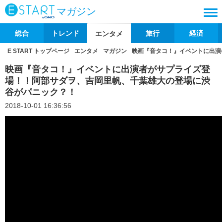
マガジン
総合
トレンド
旅行
経済
エンタメ
E START トップページ
エンタメ
マガジン
映画『音タコ！』イベントに出演
映画『音タコ！』イベントに出演者がサプライズ登
場！！阿部サダヲ、吉岡里帆、千葉雄大の登場に渋
谷がパニック？！
2018-10-01 16:36:56