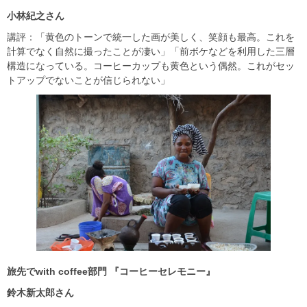
小林紀之さん
講評：「黄色のトーンで統一した画が美しく、笑顔も最高。これを
計算でなく自然に撮ったことが凄い」「前ボケなどを利用した三層
構造になっている。コーヒーカップも黄色という偶然。これがセッ
トアップでないことが信じられない」
旅先で
with coffee
部門
『コーヒーセレモニー』
鈴木新太郎さん