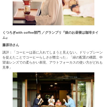
くつろぎ
with coffee
部門
／グランプリ『娘のお昼寝は珈琲タイ
ム』
藤原功さん
講評：「コーヒーは器に入れてしまうと見えない。ドリップシーン
を捉えたことでコーヒーらしさが際立った」「緑の配置の構図、中
望遠レンズでの柔らかい表現、アウトフォーカスの使い方がどれも
見事」