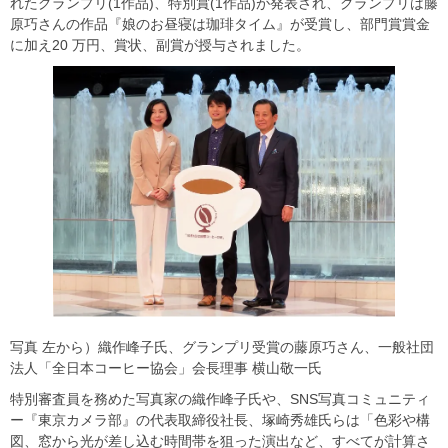
れたグランプリ(1作品)、特別賞(1作品)が発表され、グランプリは藤
原巧さんの作品『娘のお昼寝は珈琲タイム』が受賞し、部門賞賞金
に加え20 万円、賞状、副賞が授与されました。
写真 左から）織作峰子氏、グランプリ受賞の藤原巧さん、一般社団
法人「全日本コーヒー協会」会長理事 横山敬一氏
特別審査員を務めた写真家の織作峰子氏や、SNS写真コミュニティ
ー『東京カメラ部』の代表取締役社長、塚崎秀雄氏らは「色彩や構
図、窓から光が差し込む時間帯を狙った演出など、すべてが計算さ