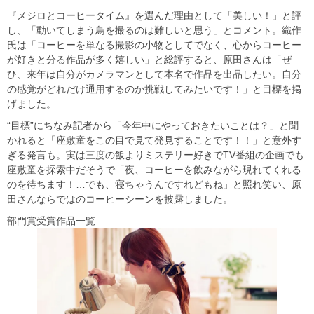
『メジロとコーヒータイム』を選んだ理由として「美しい！」と評
し、「動いてしまう鳥を撮るのは難しいと思う」とコメント。織作
氏は「コーヒーを単なる撮影の小物としてでなく、心からコーヒー
が好きと分る作品が多く嬉しい」と総評すると、原田さんは「ぜ
ひ、来年は自分がカメラマンとして本名で作品を出品したい。自分
の感覚がどれだけ通用するのか挑戦してみたいです！」と目標を掲
げました。
“目標”にちなみ記者から「今年中にやっておきたいことは？」と聞
かれると「座敷童をこの目で見て発見することです！！」と意外す
ぎる発言も。実は三度の飯よりミステリー好きでTV番組の企画でも
座敷童を探索中だそうで「夜、コーヒーを飲みながら現れてくれる
のを待ちます！…でも、寝ちゃうんですれどもね」と照れ笑い、原
田さんならではのコーヒーシーンを披露しました。
部門賞受賞作品一覧