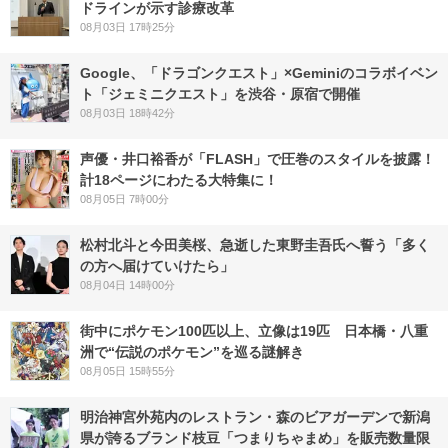
ドラインが示す診療改革
08月03日 17時25分
Google、「ドラゴンクエスト」×Geminiのコラボイベン
ト「ジェミニクエスト」を渋谷・原宿で開催
08月03日 18時42分
声優・井口裕香が「FLASH」で圧巻のスタイルを披露！
計18ページにわたる大特集に！
08月05日 7時00分
松村北斗と今田美桜、急逝した東野圭吾氏へ誓う「多く
の方へ届けていけたら」
08月04日 14時00分
街中にポケモン100匹以上、立像は19匹 日本橋・八重
洲で“伝説のポケモン”を巡る謎解き
08月05日 15時55分
明治神宮外苑内のレストラン・森のビアガーデンで新潟
県が誇るブランド枝豆「つまりちゃまめ」を販売数量限