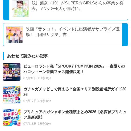
浅川梨奈（19）がSUPER☆GiRLSからの卒業を発
表。メンバー5人が同時に。
映画『音タコ！』イベントに出演者がサプライズ登
場！！阿部サダヲ、吉...
あわせて読みたい記事
ピューロランド発「SPOOKY PUMPKIN 2026」一夜限りの
ハロウィーン音楽フェス開催決定！
07月31日 15時00分
ガチャガチャどこで買える？全国エリア別設置場所ガイド20
26
07月17日 13時00分
プリキュアのガシャポン全種類まとめ2026【名探偵プリキュ
ア最新9選】
07月16日 13時00分