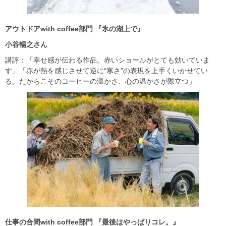
アウトドア
with coffee
部門
『氷の湖上で』
小谷暢之さん
講評：「幸せ感が伝わる作品。赤いショールがとても効いていま
す」「赤が熱を感じさせて逆に“寒さ”の表現を上手くいかせてい
る。だからこそのコーヒーの温かさ、心の温かさが際立つ」
仕事の合間
with coffee
部門
『最後はやっぱりコレ。』