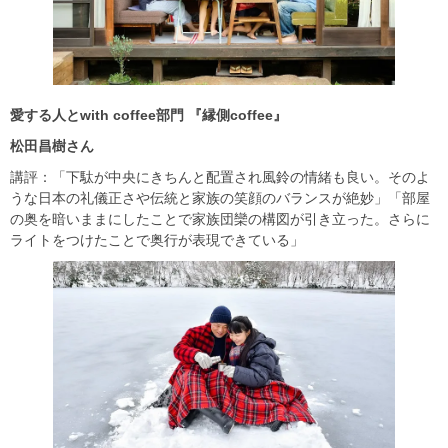
愛する人と
with coffee
部門
『縁側
coffee
』
松田昌樹さん
講評：「下駄が中央にきちんと配置され風鈴の情緒も良い。そのよ
うな日本の礼儀正さや伝統と家族の笑顔のバランスが絶妙」「部屋
の奥を暗いままにしたことで家族団欒の構図が引き立った。さらに
ライトをつけたことで奥行が表現できている」