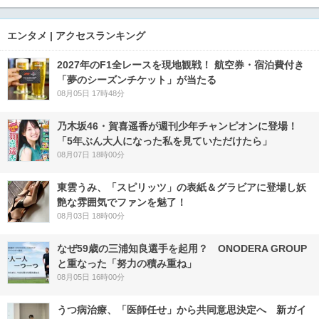
エンタメ | アクセスランキング
2027年のF1全レースを現地観戦！ 航空券・宿泊費付き
「夢のシーズンチケット」が当たる
08月05日 17時48分
乃木坂46・賀喜遥香が週刊少年チャンピオンに登場！
「5年ぶん大人になった私を見ていただけたら」
08月07日 18時00分
東雲うみ、「スピリッツ」の表紙＆グラビアに登場し妖
艶な雰囲気でファンを魅了！
08月03日 18時00分
なぜ59歳の三浦知良選手を起用？ ONODERA GROUP
と重なった「努力の積み重ね」
08月05日 16時00分
うつ病治療、「医師任せ」から共同意思決定へ 新ガイ