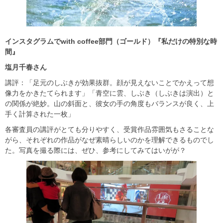
インスタグラムで
with coffee
部門（ゴールド）『私だけの特別な時
間』
塩月千春さん
講評：「足元のしぶきが効果抜群。顔が見えないことでかえって想
像力をかきたてられます」「青空に雲、しぶき（しぶきは演出）と
の関係が絶妙。山の斜面と、彼女の手の角度もバランスが良く、上
手く計算された一枚」
各審査員の講評がとても分りやすく、受賞作品雰囲気もさることな
がら、それぞれの作品がなぜ素晴らしいのかを理解できるものでし
た。写真を撮る際には、ぜひ、参考にしてみてはいがが？