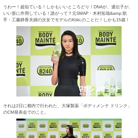
うわー！超似ている！しかもいいところどり！DNAが、遺伝子が、
いい形に作用している！誰がって？元SMAP・木村拓哉&amp;歌
手・工藤静香夫婦の次女でモデルのKōki,のことだ！しかも15歳！
それは2日に都内で行われた、大塚製薬「ボディメンテ ドリンク」
のCM発表会でのこと。