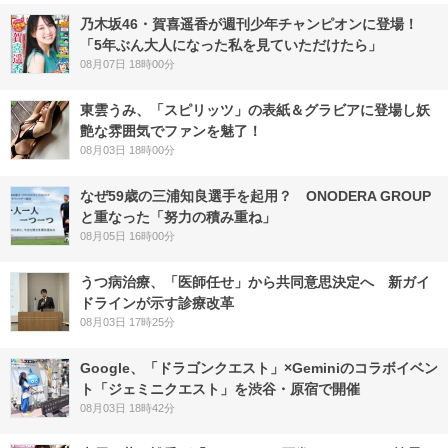
乃木坂46・賀喜遥香が週刊少年チャンピオンに登場！
「5年ぶん大人になった私を見ていただけたら」
08月07日 18時00分
東雲うみ、「スピリッツ」の表紙＆グラビアに登場し妖
艶な雰囲気でファンを魅了！
08月03日 18時00分
なぜ59歳の三浦知良選手を起用？ ONODERA GROUP
と重なった「努力の積み重ね」
08月05日 16時00分
うつ病治療、「医師任せ」から共同意思決定へ 新ガイ
ドラインが示す診療改革
08月03日 17時25分
Google、「ドラゴンクエスト」×Geminiのコラボイベン
ト「ジェミニクエスト」を渋谷・原宿で開催
08月03日 18時42分