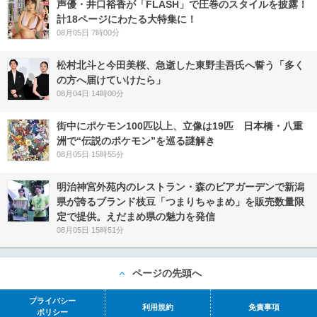
声優・井口裕香が「FLASH」で圧巻のスタイルを披露！
計18ページにわたる大特集に！
08月05日 7時00分
松村北斗と今田美桜、急逝した東野圭吾氏へ誓う「多く
の方へ届けていけたら」
08月04日 14時00分
街中にポケモン100匹以上、立像は19匹 日本橋・八重
洲で“伝説のポケモン”を巡る謎解き
08月05日 15時55分
明治神宮外苑内のレストラン・森のビアガーデンで新潟
県が誇るブランド枝豆「つまりちゃまめ」を販売数量限
定で提供。えだまめ県の魅力を発信
08月05日 15時51分
ページの先頭へ
プライバシー
利用規約
免責事項
ポリシー