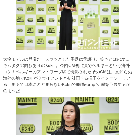
大物モデルの登場だ！スラッとした手足は母譲り、笑うとほのかに
キムタクの面影ありのKōki,,。今回CM初出演でベルギーという海外
ロケ！ベルギーのアントワープ駅で撮影されたそのCMは、見知らぬ
海外の地でKōki,がクライアントと初対面する様子をイメージしてい
る。まるで日本にとどまらないKōki,の飛躍&amp;活躍を予言するか
のようだ！