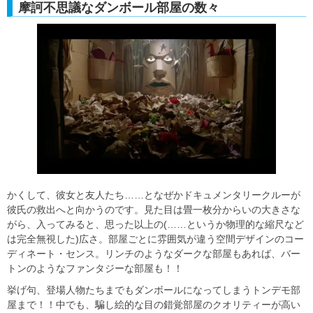
摩訶不思議なダンボール部屋の数々
かくして、彼女と友人たち……となぜかドキュメンタリークルーが
彼氏の救出へと向かうのです。見た目は畳一枚分からいの大きさな
がら、入ってみると、思った以上の(……というか物理的な縮尺など
は完全無視した)広さ。部屋ごとに雰囲気が違う空間デザインのコー
ディネート・センス。リンチのようなダークな部屋もあれば、バー
トンのようなファンタジーな部屋も！！
挙げ句、登場人物たちまでもダンボールになってしまうトンデモ部
屋まで！！中でも、騙し絵的な目の錯覚部屋のクオリティーが高い