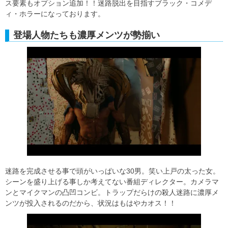
ス要素もオプション追加！！迷路脱出を目指すブラック・コメデ
ィ・ホラーになっております。
登場人物たちも濃厚メンツが勢揃い
迷路を完成させる事で頭がいっぱいな30男。笑い上戸の太った女。
シーンを盛り上げる事しか考えてない番組ディレクター。カメラマ
ンとマイクマンの凸凹コンビ。トラップだらけの殺人迷路に濃厚メ
ンツが投入されるのだから、状況はもはやカオス！！