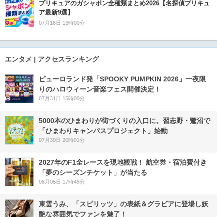
プリキュアのガシャポン全種類まとめ2026【名探偵プリキュ
ア最新9選】
07月16日 13時00分
エンタメ | アクセスランキング
ピューロランド発「SPOOKY PUMPKIN 2026」一夜限
りのハロウィーン音楽フェス開催決定！
07月31日 15時00分
5000本のひまわりが街づくりの入口に。習志野・鷺沼で
「ひまわりキャンパスプロジェクト」始動
07月30日 20時01分
2027年のF1全レースを現地観戦！ 航空券・宿泊費付き
「夢のシーズンチケット」が当たる
08月05日 17時48分
東雲うみ、「スピリッツ」の表紙＆グラビアに登場し妖
艶な雰囲気でファンを魅了！