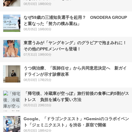
08月03日 18時00分
なぜ59歳の三浦知良選手を起用？ ONODERA GROUP
と重なった「努力の積み重ね」
08月05日 16時00分
東雲うみが「ヤングキング」のグラビアで泡まみれに！
その他のPPEメンバーも登場！
07月31日 19時00分
うつ病治療、「医師任せ」から共同意思決定へ 新ガイ
ドラインが示す診療改革
08月03日 17時25分
「帰宅後、冷蔵庫が空っぽ」旅行前後の食事に約5割がス
トレス 負担を減らす賢い方法
08月01日 20時33分
Google、「ドラゴンクエスト」×Geminiのコラボイベン
ト「ジェミニクエスト」を渋谷・原宿で開催
08月03日 18時42分