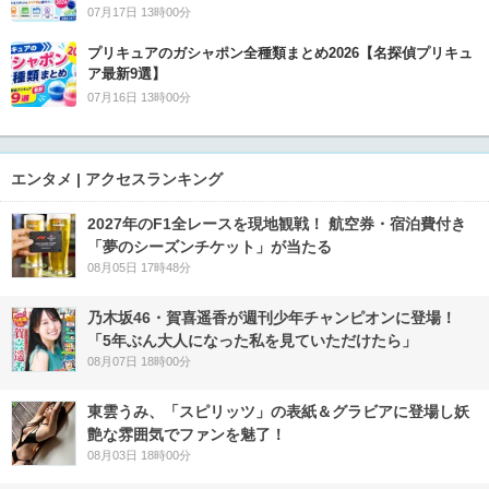
07月17日 13時00分
プリキュアのガシャポン全種類まとめ2026【名探偵プリキュ
ア最新9選】
07月16日 13時00分
エンタメ | アクセスランキング
2027年のF1全レースを現地観戦！ 航空券・宿泊費付き
「夢のシーズンチケット」が当たる
08月05日 17時48分
乃木坂46・賀喜遥香が週刊少年チャンピオンに登場！
「5年ぶん大人になった私を見ていただけたら」
08月07日 18時00分
東雲うみ、「スピリッツ」の表紙＆グラビアに登場し妖
艶な雰囲気でファンを魅了！
08月03日 18時00分