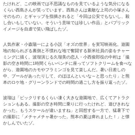
たけれど、この映画では不思議なものを見ているような気分になる
くらい西島さんが笑っています。西島さんは素敵な上司の小塚さん
そのもの」とギャップを指摘されると「今回は公安でもないし、殺
し合いもしていない。そういう意味では珍しい作品」とパブリック
イメージを自虐で笑い飛ばしたゾ。
人気作家・小森陽一による小説「オズの世界」を実写映画化。遊園
地の知られざる裏側と不慣れな地で奮闘する新米社員の姿をチャー
ミングに描く。波瑠演じる久瑠美の恋人・小西俊郎役の中村は「撮
影の空き時間に1時間くらいベンチに座ってソフトクリームを食べな
がら、遊園地のカモやフラミンゴを見て楽しんだ。暑い日差しの
中、プールがあったりして、のほほんといいな～と思ったり」と熊
本のロケ地・グリーンランドでの時間の過ごし方を振り返ったゾ。
波瑠は「ビックリするくらい凄く大きな遊園地で、広くてアトラク
ションもある。撮影の空き時間に乗りに行ったけれど、遊びきれな
かった。もうスケールが違いますね」と回想する一方で、猛暑下で
の撮影に「メチャメチャ暑かった。熊本の夏は痺れました！」と懐
かしんでいたゾ。