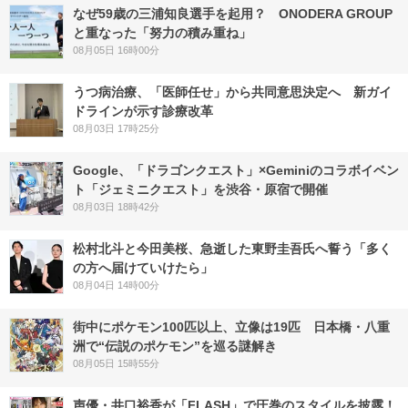
なぜ59歳の三浦知良選手を起用？ ONODERA GROUP
と重なった「努力の積み重ね」
08月05日 16時00分
うつ病治療、「医師任せ」から共同意思決定へ 新ガイ
ドラインが示す診療改革
08月03日 17時25分
Google、「ドラゴンクエスト」×Geminiのコラボイベン
ト「ジェミニクエスト」を渋谷・原宿で開催
08月03日 18時42分
松村北斗と今田美桜、急逝した東野圭吾氏へ誓う「多く
の方へ届けていけたら」
08月04日 14時00分
街中にポケモン100匹以上、立像は19匹 日本橋・八重
洲で“伝説のポケモン”を巡る謎解き
08月05日 15時55分
声優・井口裕香が「FLASH」で圧巻のスタイルを披露！