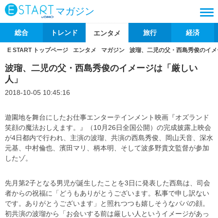
マガジン
総合
トレンド
旅行
経済
エンタメ
E START トップページ
エンタメ
マガジン
波瑠、二児の父・西島秀俊のイメ
波瑠、二児の父・西島秀俊のイメージは「厳しい
人」
2018-10-05 10:45:16
遊園地を舞台にしたお仕事エンターテインメント映画『オズランド
笑顔の魔法おしえます。』（10月26日全国公開）の完成披露上映会
が4日都内で行われ、主演の波瑠、共演の西島秀俊、岡山天音、深水
元基、中村倫也、濱田マリ、柄本明、そして波多野貴文監督が参加
したゾ。
先月第2子となる男児が誕生したことを3日に発表した西島は、司会
者からの祝福に「どうもありがとうございます。私事で申し訳ない
です。ありがとうございます」と照れつつも嬉しそうなパパの顔。
初共演の波瑠から「お会いする前は厳しい人というイメージがあっ