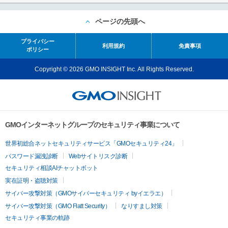
ページの先頭へ
プライバシー
利用規約
免責事項
ポリシー
Copyright © 2026 GMO INSIGHT Inc. All Rights Reserved.
GMOインターネットグループのセキュリティ事業について
世界初総合ネットセキュリティサービス「GMOセキュリティ24」
パスワード漏洩診断
Webサイトリスク診断
セキュリティ相談AIチャットボット
実在証明・盗聴対策
サイバー攻撃対策（GMOサイバーセキュリティ byイエラエ）
サイバー攻撃対策（GMO Flatt Security）
なりすまし対策
セキュリティ事業の軌跡