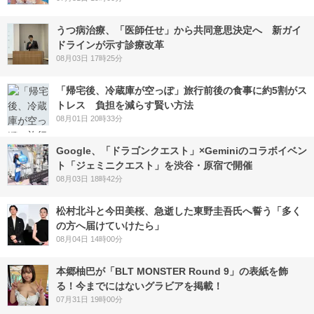
うつ病治療、「医師任せ」から共同意思決定へ 新ガイ
ドラインが示す診療改革
08月03日 17時25分
「帰宅後、冷蔵庫が空っぽ」旅行前後の食事に約5割がス
トレス 負担を減らす賢い方法
08月01日 20時33分
Google、「ドラゴンクエスト」×Geminiのコラボイベン
ト「ジェミニクエスト」を渋谷・原宿で開催
08月03日 18時42分
松村北斗と今田美桜、急逝した東野圭吾氏へ誓う「多く
の方へ届けていけたら」
08月04日 14時00分
本郷柚巴が「BLT MONSTER Round 9」の表紙を飾
る！今までにはないグラビアを掲載！
07月31日 19時00分