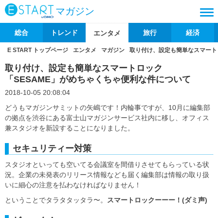
マガジン
総合
トレンド
旅行
経済
エンタメ
E START トップページ
エンタメ
マガジン
取り付け、設定も簡単なスマート
取り付け、設定も簡単なスマートロック
「SESAME」がめちゃくちゃ便利な件について
2018-10-05 20:08:04
どうもマガジンサミットの矢嶋です！内輪事ですが、10月に編集部
の拠点を渋谷にある富士山マガジンサービス社内に移し、オフィス
兼スタジオを新設することになりました。
セキュリティー対策
スタジオといっても空いてる会議室を間借りさせてもらっている状
況。企業の未発表のリリース情報なども届く編集部は情報の取り扱
いに細心の注意を払わなければなりません！
ということでタラタタッタラ〜。
スマートロックーーー！(ダミ声)