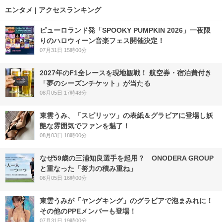
エンタメ | アクセスランキング
ピューロランド発「SPOOKY PUMPKIN 2026」一夜限
りのハロウィーン音楽フェス開催決定！
07月31日 15時00分
2027年のF1全レースを現地観戦！ 航空券・宿泊費付き
「夢のシーズンチケット」が当たる
08月05日 17時48分
東雲うみ、「スピリッツ」の表紙＆グラビアに登場し妖
艶な雰囲気でファンを魅了！
08月03日 18時00分
なぜ59歳の三浦知良選手を起用？ ONODERA GROUP
と重なった「努力の積み重ね」
08月05日 16時00分
東雲うみが「ヤングキング」のグラビアで泡まみれに！
その他のPPEメンバーも登場！
07月31日 19時00分