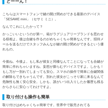
どーーん！
こちらはスマートフォンで鍵の開け閉めができる最新のデバイス
「SESAME mini」（セサミ ミニ）。
なんでこれにしたかって？
かっこいいというのが第一。箱がラグジュアリーブランドを思わせ
る様相よ。後は合鍵を作るのがめちゃくちゃ簡単なんです。招待メ
ールを送るだけでスタッフみんなが鍵の開け閉めができるという優
れもの。
今後ね。今後よ。もし私が彼女と同棲なんてことになっても合鍵が
簡単に作れちゃいますね。妄想が膨らむデバイスですよ。しかも！
もし万が一別れてしまっても安心。スマホの操作で簡単に合鍵関係
の解除もできちゃうんです。別れた彼女がこっそり家に来るなんて
危険性も無く安心安全。しかも、誰がいつ出入りしたか履歴も残る
からさらに安心ってわけですよ。
取り付けも操作も簡単
取り付けはめちゃくちゃ簡単です。世界中で販売されてる