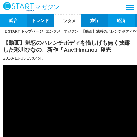
マガジン
総合
トレンド
旅行
経済
エンタメ
E START トップページ
エンタメ
マガジン
【動画】魅惑のハレンチボディを惜
【動画】魅惑のハレンチボディを惜しげも無く披露
した彩川ひなの、新作『Aue!Hinano』発売
2018-10-05 19:04:47