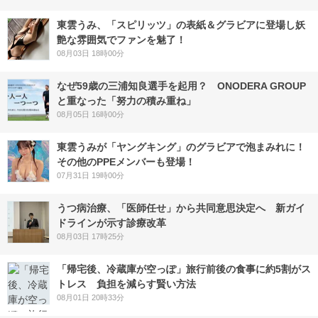
東雲うみ、「スピリッツ」の表紙＆グラビアに登場し妖
艶な雰囲気でファンを魅了！
08月03日 18時00分
なぜ59歳の三浦知良選手を起用？ ONODERA GROUP
と重なった「努力の積み重ね」
08月05日 16時00分
東雲うみが「ヤングキング」のグラビアで泡まみれに！
その他のPPEメンバーも登場！
07月31日 19時00分
うつ病治療、「医師任せ」から共同意思決定へ 新ガイ
ドラインが示す診療改革
08月03日 17時25分
「帰宅後、冷蔵庫が空っぽ」旅行前後の食事に約5割がス
トレス 負担を減らす賢い方法
08月01日 20時33分