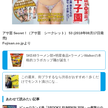
アサ芸 Secret！（アサ芸 シークレット） 53 (2018年08月17日発
売)
Fujisan.co.jpより
SKE48ラーメン部×明星食品×ラーメンWalkerの本
格的コラボカップ麺が誕生！
この週末、街ブラするなら渋谷がおすすめ！歩くだ
けでモンスト漬けにな...
あわせて読みたい記事
ピューロランド発「SPOOKY PUMPKIN 2026」一夜限りの