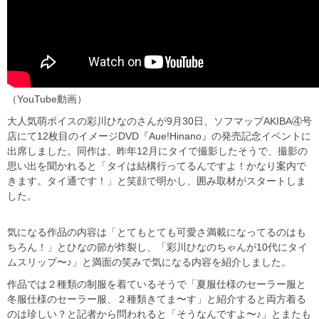
（YouTube動画）
大人気萌ボイスの彩川ひなのさんが9月30日、ソフマップAKIBA④号
店にて12枚目のイメージDVD『Aue!Hinano』の発売記念イベントに
出席しました。同作は、昨年12月にタイで撮影したそうで、撮影の
思い出を聞かれると「タイは結構行ってるんですよ！かなり案内で
きます。タイ通です！」と笑顔で明かし、囲み取材がスタートしま
した。
気になる作品の内容は「とてもとても可愛さ満載になってるのはも
ちろん！」とひなの節が炸裂し、「彩川ひなのちゃんが10代にタイ
ムスリップ〜♪」と満面の笑みで気になる内容を紹介しました。
作品では２種類の制服を着ているそうで「夏服仕様のセーラー服と
冬服仕様のセーラー服、２種類きてま〜す」と紹介すると両方着る
のは珍しい？と記者から問われると「そうなんですよ〜♪」とまたも