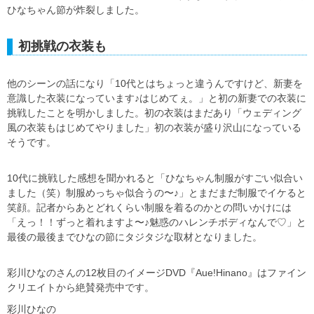
ひなちゃん節が炸裂しました。
初挑戦の衣装も
他のシーンの話になり「10代とはちょっと違うんですけど、新妻を
意識した衣装になっています♪はじめてぇ。」と初の新妻での衣装に
挑戦したことを明かしました。初の衣装はまだあり「ウェディング
風の衣装もはじめてやりました」初の衣装が盛り沢山になっている
そうです。
10代に挑戦した感想を聞かれると「ひなちゃん制服がすごい似合い
ました（笑）制服めっちゃ似合うの〜♪」とまだまだ制服でイケると
笑顔。記者からあとどれくらい制服を着るのかとの問いかけには
「えっ！！ずっと着れますよ〜♪魅惑のハレンチボディなんで♡」と
最後の最後までひなの節にタジタジな取材となりました。
彩川ひなのさんの12枚目のイメージDVD『Aue!Hinano』はファイン
クリエイトから絶賛発売中です。
彩川ひなの