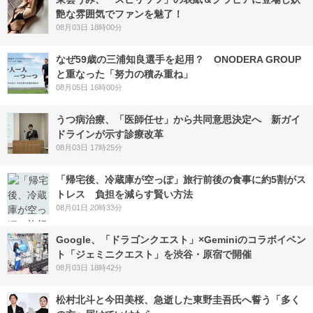
艶な雰囲気でファンを魅了！
08月03日 18時00分
なぜ59歳の三浦知良選手を起用？ ONODERA GROUP
と重なった「努力の積み重ね」
08月05日 16時00分
うつ病治療、「医師任せ」から共同意思決定へ 新ガイ
ドラインが示す診療改革
08月03日 17時25分
「帰宅後、冷蔵庫が空っぽ」旅行前後の食事に約5割がス
トレス 負担を減らす賢い方法
08月01日 20時33分
Google、「ドラゴンクエスト」×Geminiのコラボイベン
ト「ジェミニクエスト」を渋谷・原宿で開催
08月03日 18時42分
松村北斗と今田美桜、急逝した東野圭吾氏へ誓う「多く