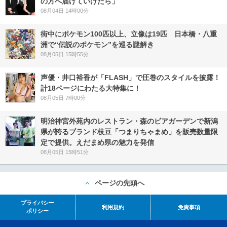
の方へ届けていけたら」
08月04日 14時00分
街中にポケモン100匹以上、立像は19匹 日本橋・八重
洲で“伝説のポケモン”を巡る謎解き
08月05日 15時55分
声優・井口裕香が「FLASH」で圧巻のスタイルを披露！
計18ページにわたる大特集に！
08月05日 7時00分
明治神宮外苑内のレストラン・森のビアガーデンで新潟
県が誇るブランド枝豆「つまりちゃまめ」を販売数量限
定で提供。えだまめ県の魅力を発信
08月05日 15時51分
ページの先頭へ
プライバシー
利用規約
免責事項
ポリシー