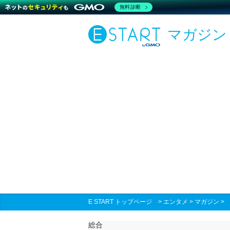
無料診断
マガジン
E START トップページ
>
エンタメ
>
マガジン
総合