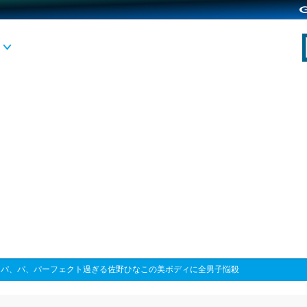
>
パ、パ、パーフェクト過ぎる佐野ひなこの美ボディに全男子悩殺