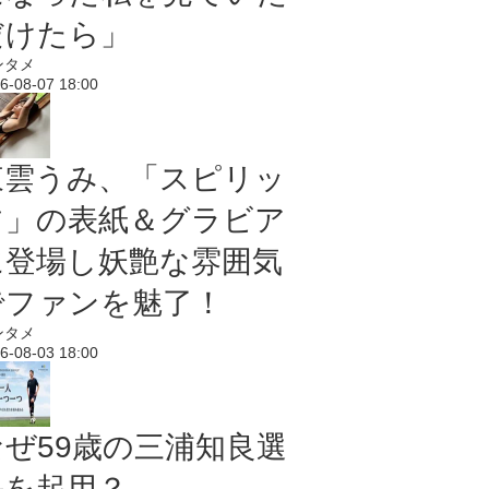
だけたら」
ンタメ
6-08-07 18:00
東雲うみ、「スピリッ
ツ」の表紙＆グラビア
に登場し妖艶な雰囲気
でファンを魅了！
ンタメ
6-08-03 18:00
なぜ59歳の三浦知良選
手を起用？