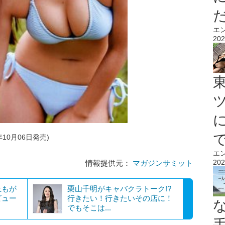
エ
202
年10月06日発売)
エ
202
情報提供元：
マガジンサミット
上もが
栗山千明がキャバクラトーク!?
ビュー
行きたい！行きたいその店に！
でもそこは...