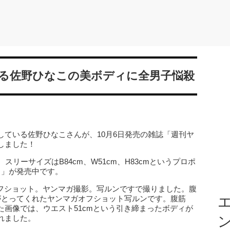
る佐野ひなこの美ボディに全男子悩殺
している佐野ひなこさんが、10月6日発売の雑誌「週刊ヤ
しました！
リーサイズはB84cm、W51cm、H83cmというプロポ
こ」が発売中です。
し「オフショット。ヤンマガ撮影。写ルンですで撮りました。腹
がとってくれたヤンマガオフショット写ルンです。腹筋
エ
画像では、ウエスト51cmという引き締まったボディが
れました。