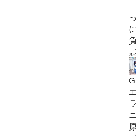
エ
202
G
エ
エ