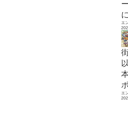
エ
202
エ
202