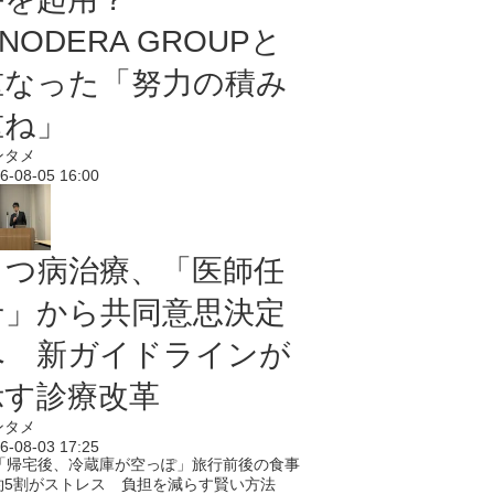
NODERA GROUPと
重なった「努力の積み
重ね」
ンタメ
6-08-05 16:00
うつ病治療、「医師任
せ」から共同意思決定
へ 新ガイドラインが
示す診療改革
ンタメ
6-08-03 17:25