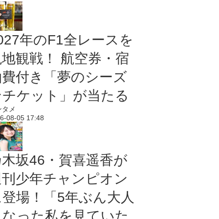
027年のF1全レースを
現地観戦！ 航空券・宿
泊費付き「夢のシーズ
ンチケット」が当たる
ンタメ
6-08-05 17:48
乃木坂46・賀喜遥香が
週刊少年チャンピオン
に登場！「5年ぶん大人
になった私を見ていた