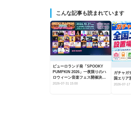
こんな記事も読まれています
ピューロランド発「SPOOKY
PUMPKIN 2026」一夜限りのハ
ガチャガ
ロウィーン音楽フェス開催決
国エリア別
定！
2026-07-31 15:00
2026-07-17 