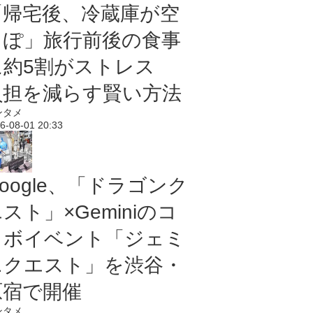
「帰宅後、冷蔵庫が空
っぽ」旅行前後の食事
に約5割がストレス
負担を減らす賢い方法
ンタメ
6-08-01 20:33
oogle、「ドラゴンク
スト」×Geminiのコ
ラボイベント「ジェミ
ニクエスト」を渋谷・
原宿で開催
ンタメ