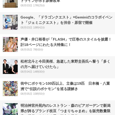
ドラインが示す診療改革
08月03日 17時25分
Google、「ドラゴンクエスト」×Geminiのコラボイベン
ト「ジェミニクエスト」を渋谷・原宿で開催
08月03日 18時42分
声優・井口裕香が「FLASH」で圧巻のスタイルを披露！
計18ページにわたる大特集に！
08月05日 7時00分
松村北斗と今田美桜、急逝した東野圭吾氏へ誓う「多く
の方へ届けていけたら」
08月04日 14時00分
街中にポケモン100匹以上、立像は19匹 日本橋・八重
洲で“伝説のポケモン”を巡る謎解き
08月05日 15時55分
明治神宮外苑内のレストラン・森のビアガーデンで新潟
県が誇るブランド枝豆「つまりちゃまめ」を販売数量限