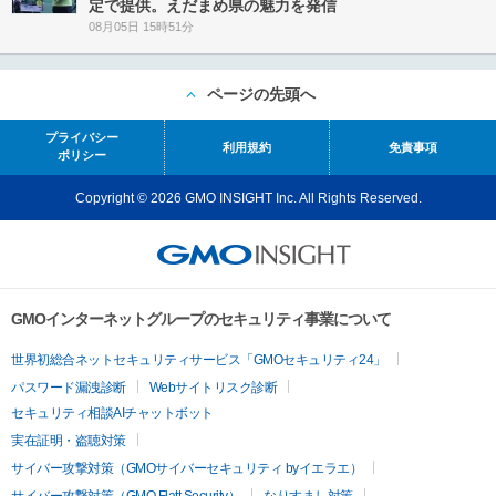
定で提供。えだまめ県の魅力を発信
08月05日 15時51分
ページの先頭へ
プライバシー
利用規約
免責事項
ポリシー
Copyright © 2026 GMO INSIGHT Inc. All Rights Reserved.
GMOインターネットグループのセキュリティ事業について
世界初総合ネットセキュリティサービス「GMOセキュリティ24」
パスワード漏洩診断
Webサイトリスク診断
セキュリティ相談AIチャットボット
実在証明・盗聴対策
サイバー攻撃対策（GMOサイバーセキュリティ byイエラエ）
サイバー攻撃対策（GMO Flatt Security）
なりすまし対策