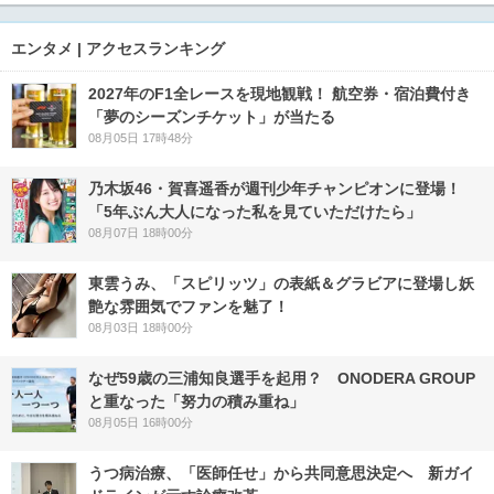
エンタメ | アクセスランキング
2027年のF1全レースを現地観戦！ 航空券・宿泊費付き
「夢のシーズンチケット」が当たる
08月05日 17時48分
乃木坂46・賀喜遥香が週刊少年チャンピオンに登場！
「5年ぶん大人になった私を見ていただけたら」
08月07日 18時00分
東雲うみ、「スピリッツ」の表紙＆グラビアに登場し妖
艶な雰囲気でファンを魅了！
08月03日 18時00分
なぜ59歳の三浦知良選手を起用？ ONODERA GROUP
と重なった「努力の積み重ね」
08月05日 16時00分
うつ病治療、「医師任せ」から共同意思決定へ 新ガイ