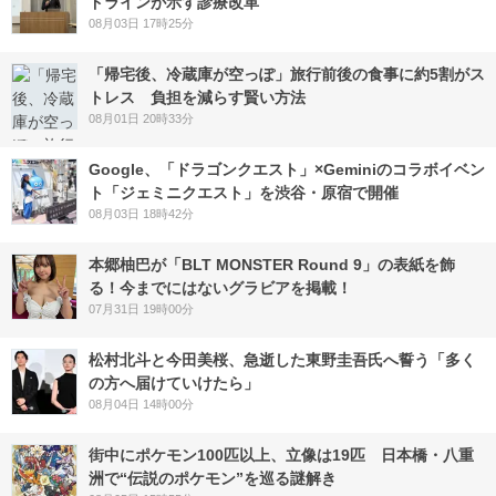
ドラインが示す診療改革
08月03日 17時25分
「帰宅後、冷蔵庫が空っぽ」旅行前後の食事に約5割がス
トレス 負担を減らす賢い方法
08月01日 20時33分
Google、「ドラゴンクエスト」×Geminiのコラボイベン
ト「ジェミニクエスト」を渋谷・原宿で開催
08月03日 18時42分
本郷柚巴が「BLT MONSTER Round 9」の表紙を飾
る！今までにはないグラビアを掲載！
07月31日 19時00分
松村北斗と今田美桜、急逝した東野圭吾氏へ誓う「多く
の方へ届けていけたら」
08月04日 14時00分
街中にポケモン100匹以上、立像は19匹 日本橋・八重
洲で“伝説のポケモン”を巡る謎解き