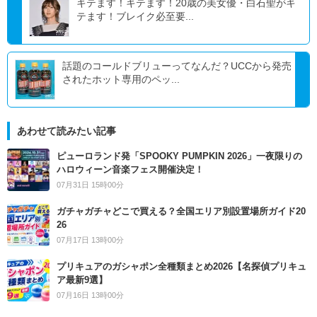
キテます！キテます！20歳の美女優・白石聖がキ
テます！ブレイク必至要...
話題のコールドブリューってなんだ？UCCから発売
されたホット専用のペッ...
あわせて読みたい記事
ピューロランド発「SPOOKY PUMPKIN 2026」一夜限りの
ハロウィーン音楽フェス開催決定！
07月31日 15時00分
ガチャガチャどこで買える？全国エリア別設置場所ガイド20
26
07月17日 13時00分
プリキュアのガシャポン全種類まとめ2026【名探偵プリキュ
ア最新9選】
07月16日 13時00分