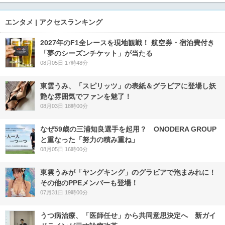
エンタメ | アクセスランキング
2027年のF1全レースを現地観戦！ 航空券・宿泊費付き
「夢のシーズンチケット」が当たる
08月05日 17時48分
東雲うみ、「スピリッツ」の表紙＆グラビアに登場し妖
艶な雰囲気でファンを魅了！
08月03日 18時00分
なぜ59歳の三浦知良選手を起用？ ONODERA GROUP
と重なった「努力の積み重ね」
08月05日 16時00分
東雲うみが「ヤングキング」のグラビアで泡まみれに！
その他のPPEメンバーも登場！
07月31日 19時00分
うつ病治療、「医師任せ」から共同意思決定へ 新ガイ