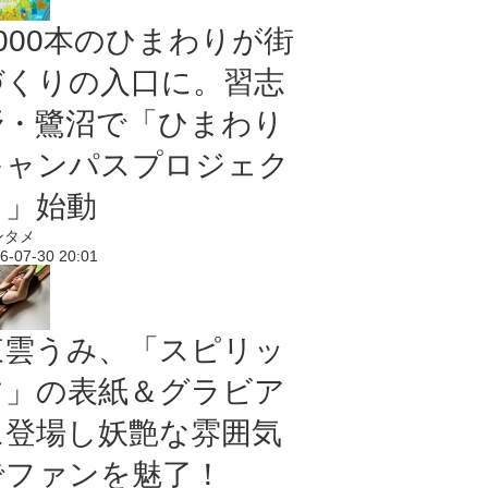
5000本のひまわりが街
づくりの入口に。習志
野・鷺沼で「ひまわり
キャンパスプロジェク
ト」始動
ンタメ
6-07-30 20:01
東雲うみ、「スピリッ
ツ」の表紙＆グラビア
に登場し妖艶な雰囲気
でファンを魅了！