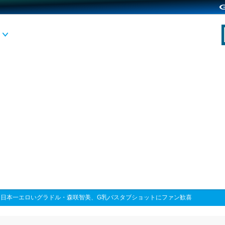
>
日本一エロいグラドル・森咲智美、G乳バスタブショットにファン歓喜