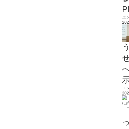
エ
202
エ
202