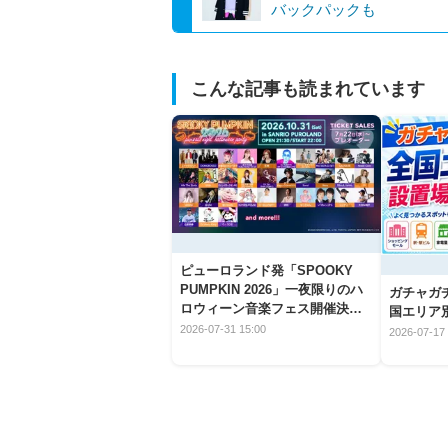
バックパックも
こんな記事も読まれています
ピューロランド発「SPOOKY
PUMPKIN 2026」一夜限りのハ
ガチャガ
ロウィーン音楽フェス開催決
国エリア別
定！
2026-07-31 15:00
2026-07-17 