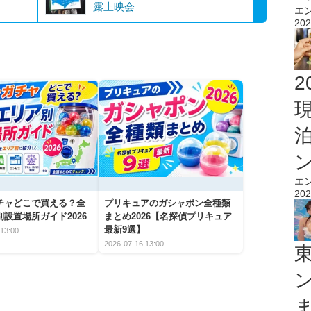
露上映会
エ
202
2
エ
202
チャどこで買える？全
プリキュアのガシャポン全種類
設置場所ガイド2026
まとめ2026【名探偵プリキュア
最新9選】
13:00
2026-07-16 13:00