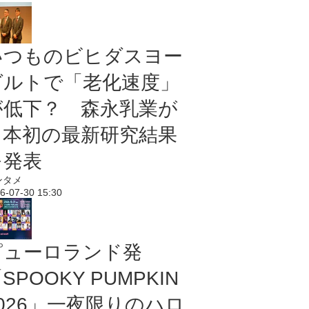
いつものビヒダスヨー
グルトで「老化速度」
が低下？ 森永乳業が
日本初の最新研究結果
を発表
ンタメ
6-07-30 15:30
ピューロランド発
SPOOKY PUMPKIN
2026」一夜限りのハロ