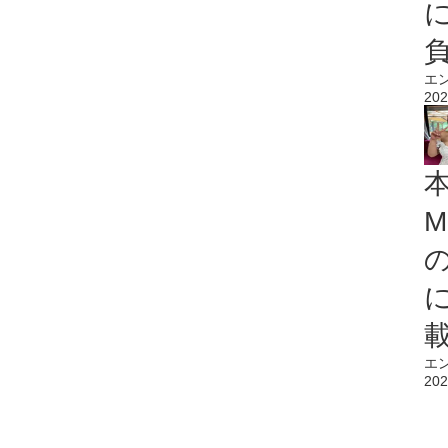
エ
202
M
エ
202