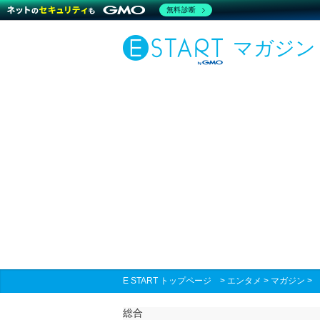
無料診断
マガジン
E START トップページ
>
エンタメ
>
マガジン
総合