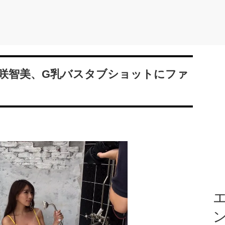
咲智美、G乳バスタブショットにファ
エ