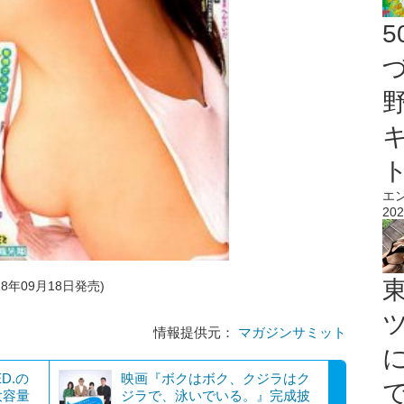
エ
202
18年09月18日発売)
情報提供元：
マガジンサミット
D.の
映画『ボクはボク、クジラはク
大容量
ジラで、泳いでいる。』完成披