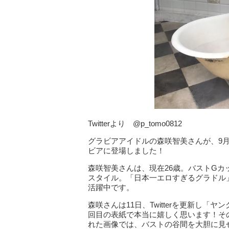
Twitterより @p_tomo0812
グラビアアイドルの森咲智美さんが、9
ビアに登場しました！
森咲智美さんは、現在26歳。バストGカップ
スタイル。「日本一エロすぎるグラドル
活躍中です。
森咲さんは11日、Twitterを更新し「
回目の表紙で本当に嬉しく思います！そ
れた画像では、バストの谷間を大胆に見