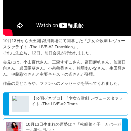
10月13日から天王洲 銀河劇場にて開幕した『少女☆歌劇 レヴュー
スタァライト -The LIVE-#2 Transition』。
それに先立ち、12日、前日会見が行われました。
会見には、小山百代さん、三森すずこさん、富田麻帆さん、佐藤日
向さん、岩田陽葵さん、小泉萌香さん、相羽あいなさん、生田輝さ
ん、伊藤彩沙さんと主要キャストの皆さんが登壇。
作品の見どころや、ファンへのメッセージを語ってくれました。
【公開ゲネプロ】『少女☆歌劇 レヴュースタァラ
イト -The LIVE-#2 Trans...
10月13日生まれの運勢は？「松嶋菜々子」カバーガ
ール誕生日占い