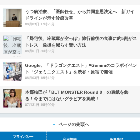
うつ病治療、「医師任せ」から共同意思決定へ 新ガイ
ドラインが示す診療改革
08月03日 17時25分
「帰宅後、冷蔵庫が空っぽ」旅行前後の食事に約5割がス
トレス 負担を減らす賢い方法
08月01日 20時33分
Google、「ドラゴンクエスト」×Geminiのコラボイベン
ト「ジェミニクエスト」を渋谷・原宿で開催
08月03日 18時42分
本郷柚巴が「BLT MONSTER Round 9」の表紙を飾
る！今までにはないグラビアを掲載！
07月31日 19時00分
ページの先頭へ
プライバシー
利用規約
免責事項